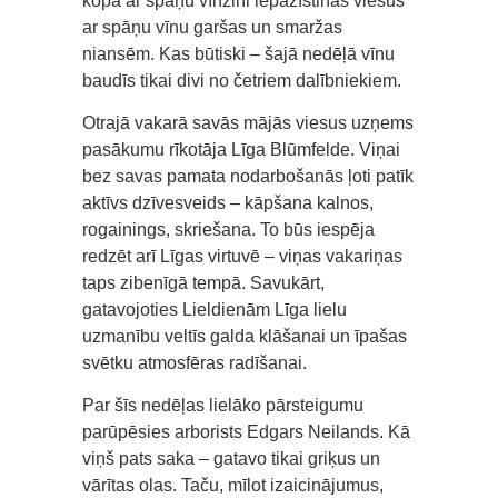
kopā ar spāņu vīnzini iepazīstinās viesus
ar spāņu vīnu garšas un smaržas
niansēm. Kas būtiski – šajā nedēļā vīnu
baudīs tikai divi no četriem dalībniekiem.
Otrajā vakarā savās mājās viesus uzņems
pasākumu rīkotāja Līga Blūmfelde. Viņai
bez savas pamata nodarbošanās ļoti patīk
aktīvs dzīvesveids – kāpšana kalnos,
rogainings, skriešana. To būs iespēja
redzēt arī Līgas virtuvē – viņas vakariņas
taps zibenīgā tempā. Savukārt,
gatavojoties Lieldienām Līga lielu
uzmanību veltīs galda klāšanai un īpašas
svētku atmosfēras radīšanai.
Par šīs nedēļas lielāko pārsteigumu
parūpēsies arborists Edgars Neilands. Kā
viņš pats saka – gatavo tikai griķus un
vārītas olas. Taču, mīlot izaicinājumus,