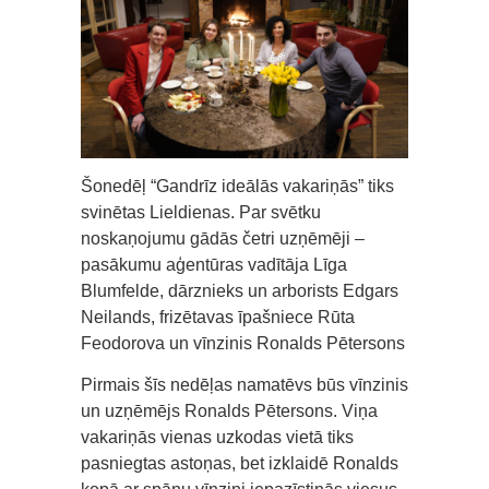
Šonedēļ “Gandrīz ideālās vakariņās” tiks
svinētas Lieldienas. Par svētku
noskaņojumu gādās četri uzņēmēji –
pasākumu aģentūras vadītāja Līga
Blumfelde, dārznieks un arborists Edgars
Neilands, frizētavas īpašniece Rūta
Feodorova un vīnzinis Ronalds Pētersons
Pirmais šīs nedēļas namatēvs būs vīnzinis
un uzņēmējs Ronalds Pētersons. Viņa
vakariņās vienas uzkodas vietā tiks
pasniegtas astoņas, bet izklaidē Ronalds