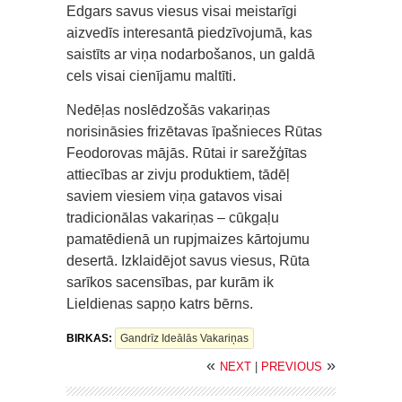
Edgars savus viesus visai meistarīgi
aizvedīs interesantā piedzīvojumā, kas
saistīts ar viņa nodarbošanos, un galdā
cels visai cienījamu maltīti.
Nedēļas noslēdzošās vakariņas
norisināsies frizētavas īpašnieces Rūtas
Feodorovas mājās. Rūtai ir sarežģītas
attiecības ar zivju produktiem, tādēļ
saviem viesiem viņa gatavos visai
tradicionālas vakariņas – cūkgaļu
pamatēdienā un rupjmaizes kārtojumu
desertā. Izklaidējot savus viesus, Rūta
sarīkos sacensības, par kurām ik
Lieldienas sapņo katrs bērns.
BIRKAS:
Gandrīz Ideālās Vakariņas
«
»
NEXT
|
PREVIOUS