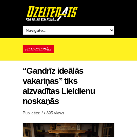
FILMAS/SERIĀLI
“Gandrīz ideālās
vakariņas” tiks
aizvadītas Lieldienu
noskaņās
Publicēts: / /
895 views