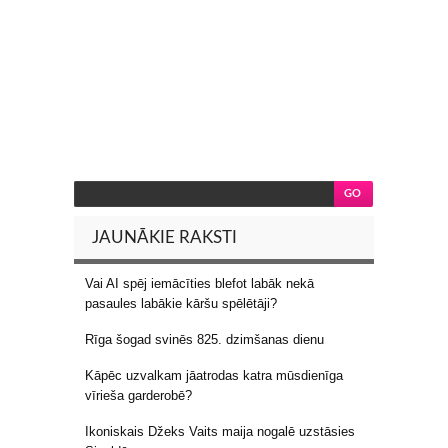
JAUNĀKIE RAKSTI
Vai AI spēj iemācīties blefot labāk nekā
pasaules labākie kāršu spēlētāji?
Rīga šogad svinēs 825. dzimšanas dienu
Kāpēc uzvalkam jāatrodas katra mūsdienīga
vīrieša garderobē?
Ikoniskais Džeks Vaits maija nogalē uzstāsies