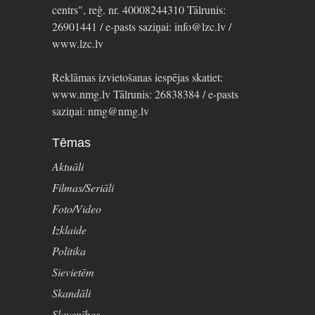
centrs", reģ. nr. 40008244310 Tālrunis:
26901441 / e-pasts saziņai: info@lzc.lv /
www.lzc.lv
Reklāmas izvietošanas iespējas skatiet:
www.nmg.lv Tālrunis: 26838384 / e-pasts
saziņai: nmg@nmg.lv
Tēmas
Aktuāli
Filmas/Seriāli
Foto/Video
Izklaide
Politika
Sievietēm
Skandāli
Slavenības