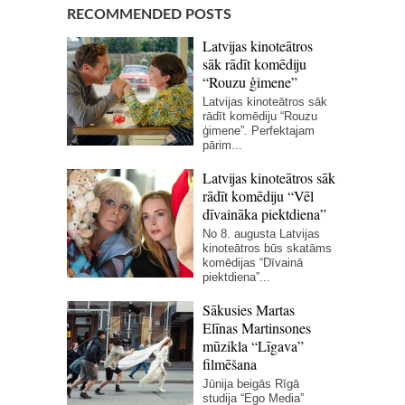
RECOMMENDED POSTS
Latvijas kinoteātros
sāk rādīt komēdiju
“Rouzu ģimene”
Latvijas kinoteātros sāk
rādīt komēdiju “Rouzu
ģimene”. Perfektajam
pārim...
Latvijas kinoteātros sāk
rādīt komēdiju “Vēl
dīvaināka piektdiena”
No 8. augusta Latvijas
kinoteātros būs skatāms
komēdijas “Dīvainā
piektdiena”...
Sākusies Martas
Elīnas Martinsones
mūzikla “Līgava”
filmēšana
Jūnija beigās Rīgā
studija “Ego Media”