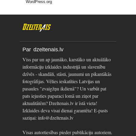
WordPress.org
Par dzeltenais.lv
Viss par un ap jaunāko, karstāko un aktuālāko
informāciju izklaides industrijā un slavenību
dzīvēs - skandāli, stāsti, jaunumi un pikantākās
fotogrāfijas. Vēlies ieskatīties Latvijas un
pasaules "zvaigžņu ikdienā"? Un varbūt pat
pats iejusties paparaci lomā un ziņot par
aktualitātēm? Dzeltenais.lv ir īstā vieta!
Izklaides deva visai dienai garantēta! E-pasts
saziņai: info@dzeltenais.lv
Visas autortiesības pieder publikāciju autoriem.