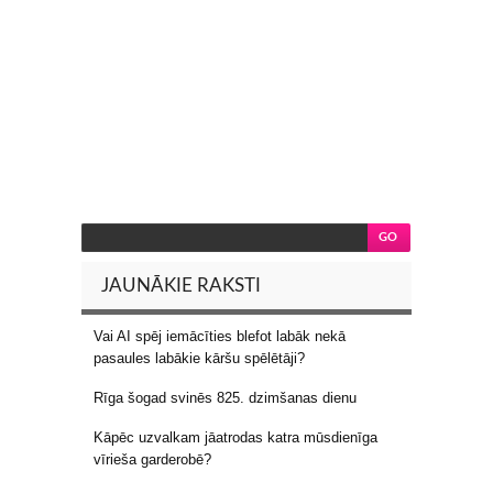
JAUNĀKIE RAKSTI
Vai AI spēj iemācīties blefot labāk nekā
pasaules labākie kāršu spēlētāji?
Rīga šogad svinēs 825. dzimšanas dienu
Kāpēc uzvalkam jāatrodas katra mūsdienīga
vīrieša garderobē?