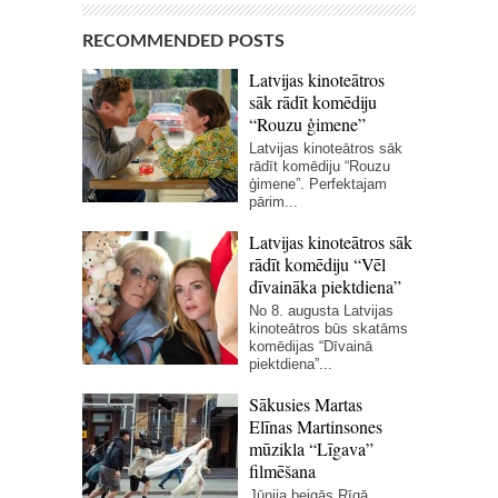
RECOMMENDED POSTS
Latvijas kinoteātros
sāk rādīt komēdiju
“Rouzu ģimene”
Latvijas kinoteātros sāk
rādīt komēdiju “Rouzu
ģimene”. Perfektajam
pārim...
Latvijas kinoteātros sāk
rādīt komēdiju “Vēl
dīvaināka piektdiena”
No 8. augusta Latvijas
kinoteātros būs skatāms
komēdijas “Dīvainā
piektdiena”...
Sākusies Martas
Elīnas Martinsones
mūzikla “Līgava”
filmēšana
Jūnija beigās Rīgā