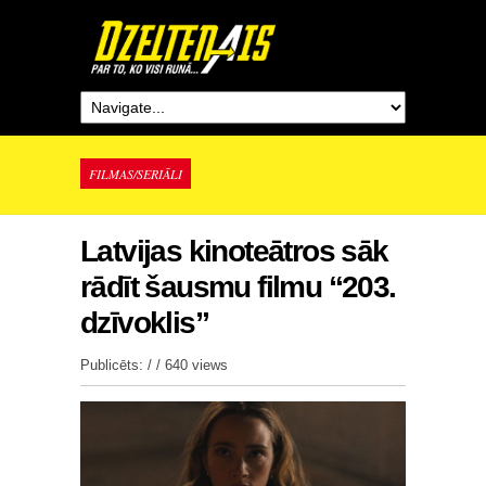
FILMAS/SERIĀLI
Latvijas kinoteātros sāk
rādīt šausmu filmu “203.
dzīvoklis”
Publicēts: / /
640 views