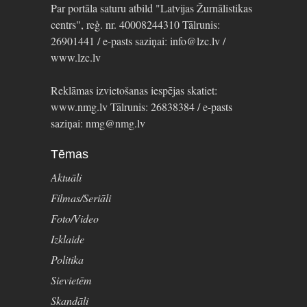
Par portāla saturu atbild "Latvijas Žurnālistikas
centrs", reģ. nr. 40008244310 Tālrunis:
26901441 / e-pasts saziņai: info@lzc.lv /
www.lzc.lv
Reklāmas izvietošanas iespējas skatiet:
www.nmg.lv Tālrunis: 26838384 / e-pasts
saziņai: nmg@nmg.lv
Tēmas
Aktuāli
Filmas/Seriāli
Foto/Video
Izklaide
Politika
Sievietēm
Skandāli