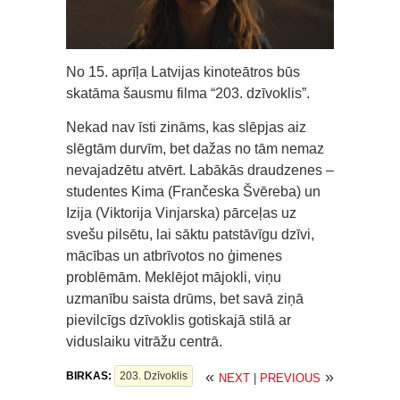
No 15. aprīļa Latvijas kinoteātros būs
skatāma šausmu filma “203. dzīvoklis”.
Nekad nav īsti zināms, kas slēpjas aiz
slēgtām durvīm, bet dažas no tām nemaz
nevajadzētu atvērt. Labākās draudzenes –
studentes Kima (Frančeska Švēreba) un
Izija (Viktorija Vinjarska) pārceļas uz
svešu pilsētu, lai sāktu patstāvīgu dzīvi,
mācības un atbrīvotos no ģimenes
problēmām. Meklējot mājokli, viņu
uzmanību saista drūms, bet savā ziņā
pievilcīgs dzīvoklis gotiskajā stilā ar
viduslaiku vitrāžu centrā.
«
»
BIRKAS:
203. Dzīvoklis
NEXT
|
PREVIOUS