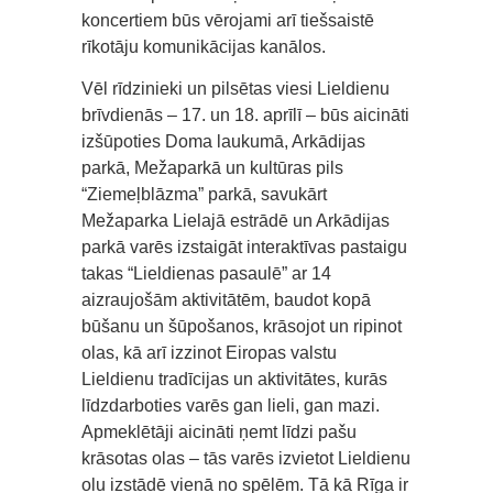
koncertiem būs vērojami arī tiešsaistē
rīkotāju komunikācijas kanālos.
Vēl rīdzinieki un pilsētas viesi Lieldienu
brīvdienās – 17. un 18. aprīlī – būs aicināti
izšūpoties Doma laukumā, Arkādijas
parkā, Mežaparkā un kultūras pils
“Ziemeļblāzma” parkā, savukārt
Mežaparka Lielajā estrādē un Arkādijas
parkā varēs izstaigāt interaktīvas pastaigu
takas “Lieldienas pasaulē” ar 14
aizraujošām aktivitātēm, baudot kopā
būšanu un šūpošanos, krāsojot un ripinot
olas, kā arī izzinot Eiropas valstu
Lieldienu tradīcijas un aktivitātes, kurās
līdzdarboties varēs gan lieli, gan mazi.
Apmeklētāji aicināti ņemt līdzi pašu
krāsotas olas – tās varēs izvietot Lieldienu
olu izstādē vienā no spēlēm. Tā kā Rīga ir