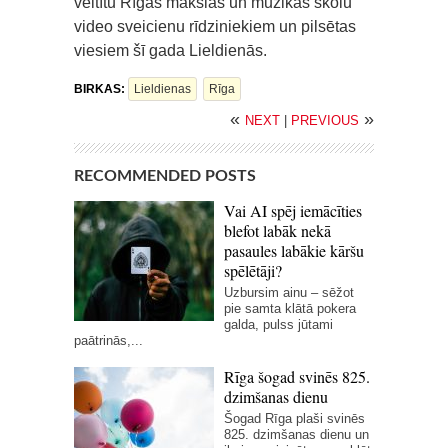
veltītu Rīgas mākslas un mūzikas skolu
video sveicienu rīdziniekiem un pilsētas
viesiem šī gada Lieldienās.
BIRKAS:
Lieldienas
Rīga
«
»
NEXT
|
PREVIOUS
RECOMMENDED POSTS
Vai AI spēj iemācīties
blefot labāk nekā
pasaules labākie kāršu
spēlētāji?
Uzbursim ainu – sēžot
pie samta klātā pokera
galda, pulss jūtami
paātrinās,...
Rīga šogad svinēs 825.
dzimšanas dienu
Šogad Rīga plaši svinēs
825. dzimšanas dienu un