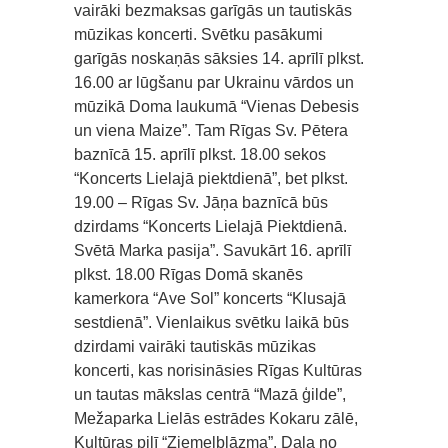
vairāki bezmaksas garīgās un tautiskās
mūzikas koncerti. Svētku pasākumi
garīgās noskaņās sāksies 14. aprīlī plkst.
16.00 ar lūgšanu par Ukrainu vārdos un
mūzikā Doma laukumā “Vienas Debesis
un viena Maize”. Tam Rīgas Sv. Pētera
baznīcā 15. aprīlī plkst. 18.00 sekos
“Koncerts Lielajā piektdienā”, bet plkst.
19.00 – Rīgas Sv. Jāņa baznīcā būs
dzirdams “Koncerts Lielajā Piektdienā.
Svētā Marka pasija”. Savukārt 16. aprīlī
plkst. 18.00 Rīgas Domā skanēs
kamerkora “Ave Sol” koncerts “Klusajā
sestdienā”. Vienlaikus svētku laikā būs
dzirdami vairāki tautiskās mūzikas
koncerti, kas norisināsies Rīgas Kultūras
un tautas mākslas centrā “Mazā ģilde”,
Mežaparka Lielās estrādes Kokaru zālē,
Kultūras pilī “Ziemeļblāzma”. Daļa no