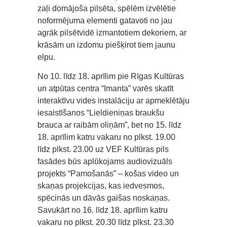
zaļi domājoša pilsēta, spēlēm izvēlētie
noformējuma elementi gatavoti no jau
agrāk pilsētvidē izmantotiem dekoriem, ar
krāsām un izdomu piešķirot tiem jaunu
elpu.
No 10. līdz 18. aprīlim pie Rīgas Kultūras
un atpūtas centra “Imanta” varēs skatīt
interaktīvu vides instalāciju ar apmeklētāju
iesaistīšanos “Lieldieniņas braukšu
brauca ar raibām oliņām”, bet no 15. līdz
18. aprīlim katru vakaru no plkst. 19.00
līdz plkst. 23.00 uz VEF Kultūras pils
fasādes būs aplūkojams audiovizuāls
projekts “Pamošanās” – košas video un
skaņas projekcijas, kas iedvesmos,
spēcinās un dāvās gaišas noskaņas.
Savukārt no 16. līdz 18. aprīlim katru
vakaru no plkst. 20.30 līdz plkst. 23.30