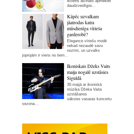
ikviens aicināts apmeklēt
daudzveidīgos...
Kāpēc uzvalkam
jāatrodas katra
mūsdienīga vīrieša
garderobē?
Elegance vīriešu modē
nekad nezaudē savu
nozīmi, un uzvalks
joprojām ir viens no tiem...
Ikoniskais Džeks Vaits
maija nogalē uzstāsies
Siguldā
30.maijā ar ikoniskā
mūziķa Džeka Vaita
uzstāšanos
sāksies vasaras koncertu
sezona...