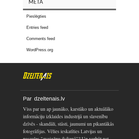
META
Pieslēgties
Entries feed
Comments feed
WordPress.org
Par dzeltenais.lv
Viss par un ap jaunāko, karstāko un aktuālāko
informāciju izklaides industrijā un slavenību
dzīvēs - skandāli, stāsti, jaunumi un pikantākās
fotogrāfijas. Vēlies ieskatīties Latvijas un
pasaules "zvaigžņu ikdienā"? Un varbūt pat