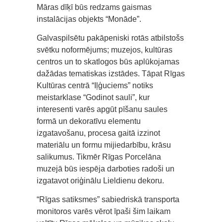
Māras dīķī būs redzams gaismas
instalācijas objekts “Monāde”.
Galvaspilsētu pakāpeniski rotās atbilstošs
svētku noformējums; muzejos, kultūras
centros un to skatlogos būs aplūkojamas
dažādas tematiskas izstādes. Tāpat Rīgas
Kultūras centrā “Iļģuciems” notiks
meistarklase “Godinot sauli”, kur
interesenti varēs apgūt pīšanu saules
formā un dekoratīvu elementu
izgatavošanu, procesa gaitā izzinot
materiālu un formu mijiedarbību, krāsu
salikumus. Tikmēr Rīgas Porcelāna
muzejā būs iespēja darboties radoši un
izgatavot oriģinālu Lieldienu dekoru.
“Rīgas satiksmes” sabiedriskā transporta
monitoros varēs vērot īpaši šim laikam