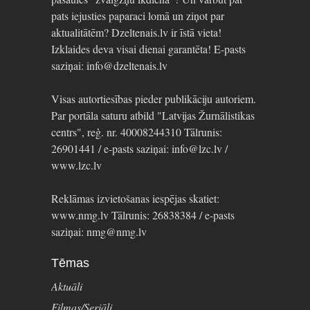
pats iejusties paparaci lomā un ziņot par
aktualitātēm? Dzeltenais.lv ir īstā vieta!
Izklaides deva visai dienai garantēta! E-pasts
saziņai: info@dzeltenais.lv
Visas autortiesības pieder publikāciju autoriem.
Par portāla saturu atbild "Latvijas Žurnālistikas
centrs", reģ. nr. 40008244310 Tālrunis:
26901441 / e-pasts saziņai: info@lzc.lv /
www.lzc.lv
Reklāmas izvietošanas iespējas skatiet:
www.nmg.lv Tālrunis: 26838384 / e-pasts
saziņai: nmg@nmg.lv
Tēmas
Aktuāli
Filmas/Seriāli