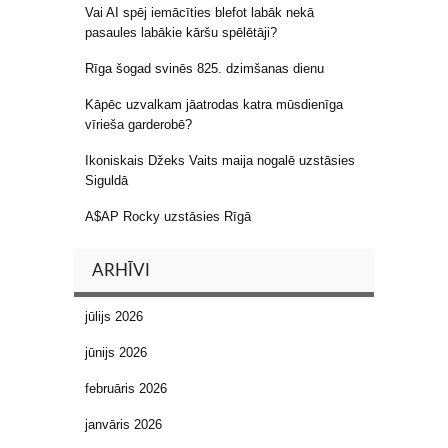
Vai AI spēj iemācīties blefot labāk nekā
pasaules labākie kāršu spēlētāji?
Rīga šogad svinēs 825. dzimšanas dienu
Kāpēc uzvalkam jāatrodas katra mūsdienīga
vīrieša garderobē?
Ikoniskais Džeks Vaits maija nogalē uzstāsies
Siguldā
A$AP Rocky uzstāsies Rīgā
ARHĪVI
jūlijs 2026
jūnijs 2026
februāris 2026
janvāris 2026