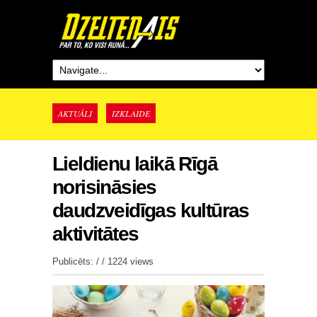
AKTUĀLI
IZKLAIDE
Lieldienu laikā Rīgā
norisināsies
daudzveidīgas kultūras
aktivitātes
Publicēts: / /
1224 views