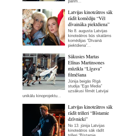
pārim...
Latvijas kinoteātros sāk
rādīt komēdiju “Vēl
dīvaināka piektdiena”
No 8. augusta Latvijas
kinoteātros būs skatāms
komēdijas “Dīvainā
piektdiena”...
Sākusies Martas
Elīnas Martinsones
mūzikla “Līgava”
filmēšana
Jūnija beigās Rīgā
studija “Ego Media”
uzsākusi filmēt Latvijai
unikālu kinoprojektu...
Latvijas kinoteātros sāk
rādīt trilleri “Bīstamie
dzīvnieki”
No 13. jūnija Latvijas
kinoteātros sāk rādīt
trilleri “Bīstamie