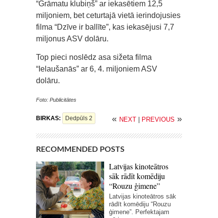
“Grāmatu klubiņš” ar iekasētiem 12,5
miljoniem, bet ceturtajā vietā ierindojusies
filma “Dzīve ir ballīte”, kas iekasējusi 7,7
miljonus ASV dolāru.
Top pieci noslēdz asa sižeta filma
“Ielaušanās” ar 6, 4. miljoniem ASV
dolāru.
Foto: Publicitātes
«
»
BIRKAS:
Dedpūls 2
NEXT
|
PREVIOUS
RECOMMENDED POSTS
Latvijas kinoteātros
sāk rādīt komēdiju
“Rouzu ģimene”
Latvijas kinoteātros sāk
rādīt komēdiju “Rouzu
ģimene”. Perfektajam