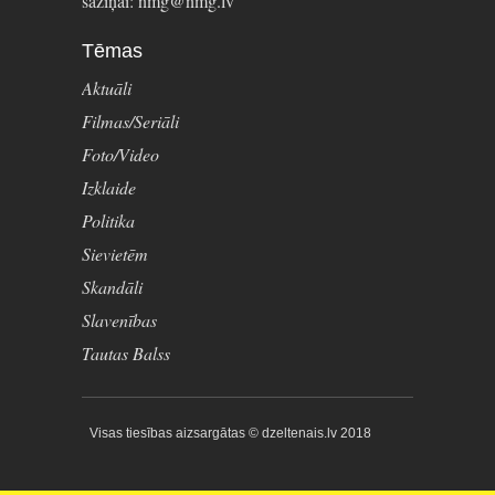
saziņai: nmg@nmg.lv
Tēmas
Aktuāli
Filmas/Seriāli
Foto/Video
Izklaide
Politika
Sievietēm
Skandāli
Slavenības
Tautas Balss
Visas tiesības aizsargātas © dzeltenais.lv 2018