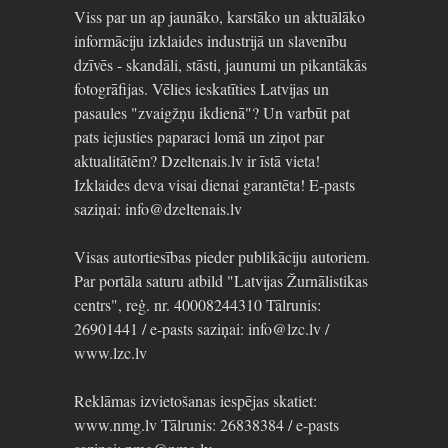
Viss par un ap jaunāko, karstāko un aktuālāko
informāciju izklaides industrijā un slavenību
dzīvēs - skandāli, stāsti, jaunumi un pikantākās
fotogrāfijas. Vēlies ieskatīties Latvijas un
pasaules "zvaigžņu ikdienā"? Un varbūt pat
pats iejusties paparaci lomā un ziņot par
aktualitātēm? Dzeltenais.lv ir īstā vieta!
Izklaides deva visai dienai garantēta! E-pasts
saziņai: info@dzeltenais.lv
Visas autortiesības pieder publikāciju autoriem.
Par portāla saturu atbild "Latvijas Žurnālistikas
centrs", reģ. nr. 40008244310 Tālrunis:
26901441 / e-pasts saziņai: info@lzc.lv /
www.lzc.lv
Reklāmas izvietošanas iespējas skatiet:
www.nmg.lv Tālrunis: 26838384 / e-pasts