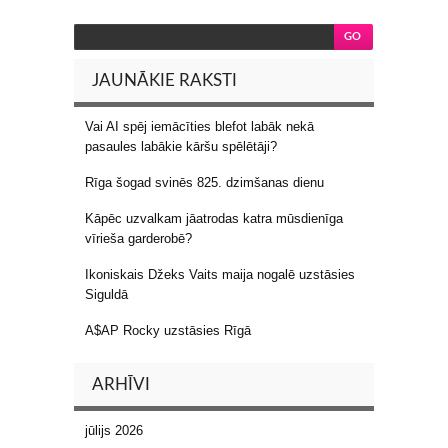
JAUNĀKIE RAKSTI
Vai AI spēj iemācīties blefot labāk nekā
pasaules labākie kāršu spēlētāji?
Rīga šogad svinēs 825. dzimšanas dienu
Kāpēc uzvalkam jāatrodas katra mūsdienīga
vīrieša garderobē?
Ikoniskais Džeks Vaits maija nogalē uzstāsies
Siguldā
A$AP Rocky uzstāsies Rīgā
ARHĪVI
jūlijs 2026