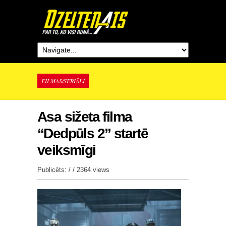
FILMAS/SERIĀLI
Asa sižeta filma
“Dedpūls 2” startē
veiksmīgi
Publicēts: / /
2364 views