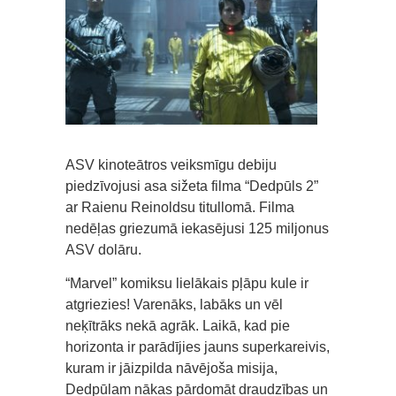
ASV kinoteātros veiksmīgu debiju
piedzīvojusi asa sižeta filma “Dedpūls 2”
ar Raienu Reinoldsu titullomā. Filma
nedēļas griezumā iekasējusi 125 miljonus
ASV dolāru.
“Marvel” komiksu lielākais pļāpu kule ir
atgriezies! Varenāks, labāks un vēl
neķītrāks nekā agrāk. Laikā, kad pie
horizonta ir parādījies jauns superkareivis,
kuram ir jāizpilda nāvējoša misija,
Dedpūlam nākas pārdomāt draudzības un