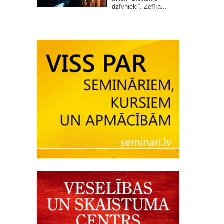
dzīvnieki”. Zefīra...