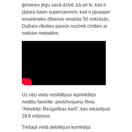
ģimenes jēgu savā dzīvē, kā arī to, kas ir
jādara īstam supervaronim, kad ir jāsasper
ienaidnieku dibenus veselās 50 nokrāsās.
Dažreiz rīkoties pareizi nozīmē cīnīties ar
netīrām metodēm.
Uz otru vietu noslīdējusi iepriekšējo
nedēļu favorīte- piedzīvojumu filma
“Atriebēji: Bezgalības karš”, kas iekasējusi
28,6 miljonus.
Trešajā vietā debitējusi komēdija