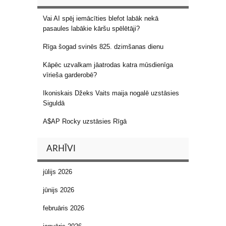
Vai AI spēj iemācīties blefot labāk nekā
pasaules labākie kāršu spēlētāji?
Rīga šogad svinēs 825. dzimšanas dienu
Kāpēc uzvalkam jāatrodas katra mūsdienīga
vīrieša garderobē?
Ikoniskais Džeks Vaits maija nogalē uzstāsies
Siguldā
A$AP Rocky uzstāsies Rīgā
ARHĪVI
jūlijs 2026
jūnijs 2026
februāris 2026