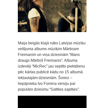
Maija beigās klajā nāks Latvijas mūziķu
veltījuma albums mūziķim Mārtiņam
Freimanim un viņa dziesmām “Mans
draugs Mārtiņš Freimanis”. Albuma
izdevēji “MicRec” jau septīto piektdienu
pēc kārtas publicē kādu no 15 albumā
iekļautajām dziesmām. Šoreiz –
liepājnieka Ivo Fomina versiju par
populāro dziesmu “Satīties sapīties”.