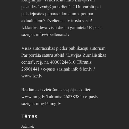
pasaules "zvaigžņu ikdienā"? Un varbūt pat
pats iejusties paparaci lomā un ziņot par
aktualitātēm? Dzeltenais.lv ir īstā vieta!
Izklaides deva visai dienai garantēta! E-pasts
saziņai: info@dzeltenais.lv
Visas autortiesības pieder publikāciju autoriem.
Par portāla saturu atbild "Latvijas Žurnālistikas
centrs", reģ. nr. 40008244310 Tālrunis:
26901441 / e-pasts saziņai: info@lzc.lv /
www.lzc.lv
Reklāmas izvietošanas iespējas skatiet:
www.nmg.lv Tālrunis: 26838384 / e-pasts
saziņai: nmg@nmg.lv
Tēmas
Aktuāli