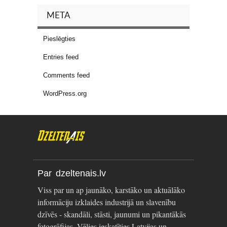
META
Pieslēgties
Entries feed
Comments feed
WordPress.org
Par dzeltenais.lv
Viss par un ap jaunāko, karstāko un aktuālāko
informāciju izklaides industrijā un slavenību
dzīvēs - skandāli, stāsti, jaunumi un pikantākās
fotogrāfijas. Vēlies ieskatīties Latvijas un