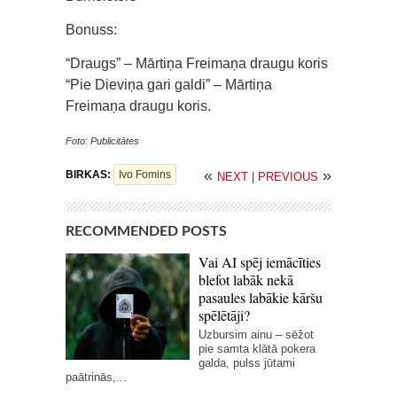
Bonuss:
“Draugs” – Mārtiņa Freimaņa draugu koris
“Pie Dieviņa gari galdi” – Mārtiņa
Freimaņa draugu koris.
Foto: Publicitātes
«
»
BIRKAS:
Ivo Fomins
NEXT
|
PREVIOUS
RECOMMENDED POSTS
Vai AI spēj iemācīties
blefot labāk nekā
pasaules labākie kāršu
spēlētāji?
Uzbursim ainu – sēžot
pie samta klātā pokera
galda, pulss jūtami
paātrinās,...