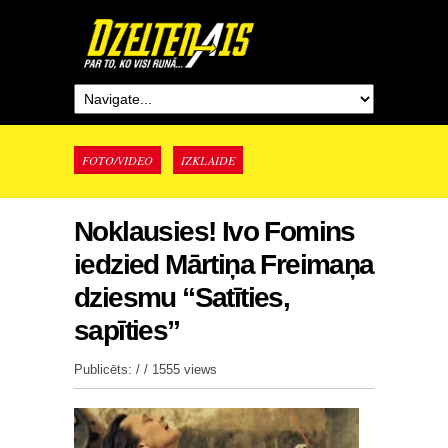
FOTO/VIDEO
IZKLAIDE
Noklausies! Ivo Fomins
iedzied Mārtiņa Freimaņa
dziesmu “Satīties,
sapīties”
Publicēts: / /
1555 views