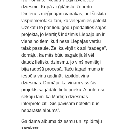
dziesmu. Kopā ar ģitāristu Robertu
Dinteru izmēģinājām vairākas, bet šī šķita
vispiemērotākā tam, ko vēlējāmies pateikt.
Uzskatu to par lielu godu piedalīties šajās
projektā, jo Mārtiņš ir dzimis Liepājā un ir
viens no tiem, kuri nesa Liepājas vārdu
tālāk pasaulē. Žēl ka viņš tik ātri “sadega”,
domāju, ka mēs būtu sagaidījuši vēl
daudz lielisku dziesmu, jo viņš nemitīgi
bija radošā procesā. Taču tagad mums ir
iespēja viņu godināt, izpildot viņa
dziesmas. Domāju, ka viņam viss šis
projekts sagādātu lielu prieku. Ar interesi
sekoju tam, kā Mārtiņa dziesmas
interpretē citi. Šis pavisam noteikti būs
neparasts albums”.
Gaidāmā albuma dziesmu un izpildītāju
saraksts: