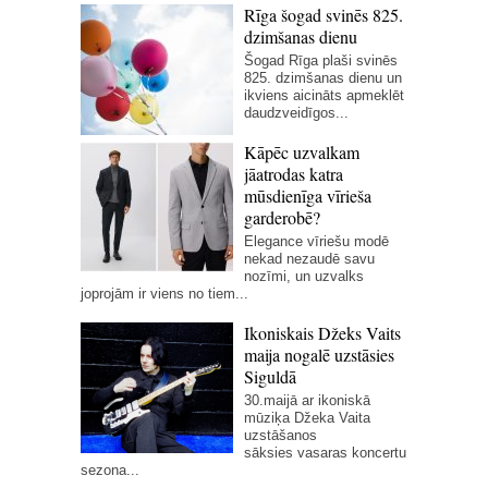
Rīga šogad svinēs 825.
dzimšanas dienu
Šogad Rīga plaši svinēs
825. dzimšanas dienu un
ikviens aicināts apmeklēt
daudzveidīgos...
Kāpēc uzvalkam
jāatrodas katra
mūsdienīga vīrieša
garderobē?
Elegance vīriešu modē
nekad nezaudē savu
nozīmi, un uzvalks
joprojām ir viens no tiem...
Ikoniskais Džeks Vaits
maija nogalē uzstāsies
Siguldā
30.maijā ar ikoniskā
mūziķa Džeka Vaita
uzstāšanos
sāksies vasaras koncertu
sezona...