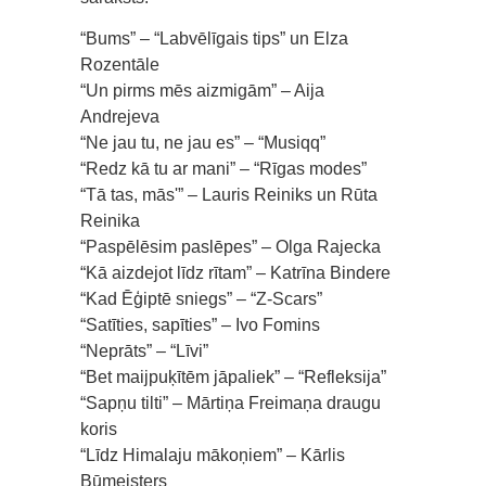
“Bums” – “Labvēlīgais tips” un Elza
Rozentāle
“Un pirms mēs aizmigām” – Aija
Andrejeva
“Ne jau tu, ne jau es” – “Musiqq”
“Redz kā tu ar mani” – “Rīgas modes”
“Tā tas, mās'” – Lauris Reiniks un Rūta
Reinika
“Paspēlēsim paslēpes” – Olga Rajecka
“Kā aizdejot līdz rītam” – Katrīna Bindere
“Kad Ēģiptē sniegs” – “Z-Scars”
“Satīties, sapīties” – Ivo Fomins
“Neprāts” – “Līvi”
“Bet maijpuķītēm jāpaliek” – “Refleksija”
“Sapņu tilti” – Mārtiņa Freimaņa draugu
koris
“Līdz Himalaju mākoņiem” – Kārlis
Būmeisters