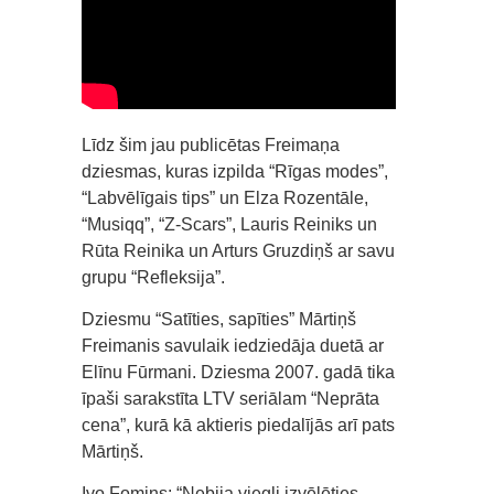
Līdz šim jau publicētas Freimaņa
dziesmas, kuras izpilda “Rīgas modes”,
“Labvēlīgais tips” un Elza Rozentāle,
“Musiqq”, “Z-Scars”, Lauris Reiniks un
Rūta Reinika un Arturs Gruzdiņš ar savu
grupu “Refleksija”.
Dziesmu “Satīties, sapīties” Mārtiņš
Freimanis savulaik iedziedāja duetā ar
Elīnu Fūrmani. Dziesma 2007. gadā tika
īpaši sarakstīta LTV seriālam “Neprāta
cena”, kurā kā aktieris piedalījās arī pats
Mārtiņš.
Ivo Fomins: “Nebija viegli izvēlēties