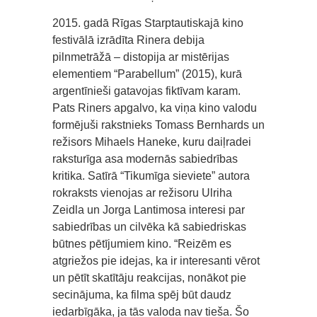
2015. gadā Rīgas Starptautiskajā kino
festivālā izrādīta Rinera debija
pilnmetrāžā – distopija ar mistērijas
elementiem “Parabellum” (2015), kurā
argentīnieši gatavojas fiktīvam karam.
Pats Riners apgalvo, ka viņa kino valodu
formējuši rakstnieks Tomass Bernhards un
režisors Mihaels Haneke, kuru daiļradei
raksturīga asa modernās sabiedrības
kritika. Satīrā “Tikumīga sieviete” autora
rokraksts vienojas ar režisoru Ulriha
Zeidla un Jorga Lantimosa interesi par
sabiedrības un cilvēka kā sabiedriskas
būtnes pētījumiem kino. “Reizēm es
atgriežos pie idejas, ka ir interesanti vērot
un pētīt skatītāju reakcijas, nonākot pie
secinājuma, ka filma spēj būt daudz
iedarbīgāka, ja tās valoda nav tieša. Šo