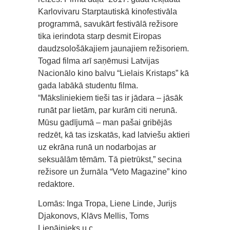
Karlovivaru Starptautiskā kinofestivāla
programmā, savukārt festivālā režisore
tika ierindota starp desmit Eiropas
daudzsološākajiem jaunajiem režisoriem.
Togad filma arī saņēmusi Latvijas
Nacionālo kino balvu “Lielais Kristaps” kā
gada labākā studentu filma.
“Māksliniekiem tieši tas ir jādara – jāsāk
runāt par lietām, par kurām citi nerunā.
Mūsu gadījumā – man pašai gribējās
redzēt, kā tas izskatās, kad latviešu aktieri
uz ekrāna runā un nodarbojas ar
seksuālām tēmām. Tā pietrūkst,” secina
režisore un žurnāla “Veto Magazine” kino
redaktore.
Lomās: Inga Tropa, Liene Linde, Jurijs
Djakonovs, Klāvs Mellis, Toms
Liepājnieks u.c.