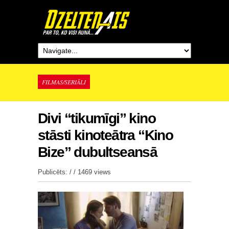
FILMAS/SERIĀLI
Divi “tikumīgi” kino
stāsti kinoteātra “Kino
Bize” dubultseansā
Publicēts: / /
1469 views