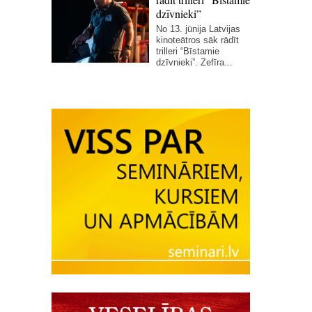
dzīvnieki”
No 13. jūnija Latvijas
kinoteātros sāk rādīt
trilleri “Bīstamie
dzīvnieki”. Zefīra...