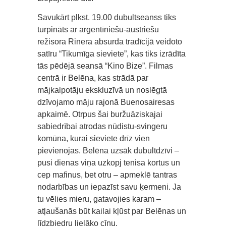
Savukārt plkst. 19.00 dubultseanss tiks
turpināts ar argentīniešu-austriešu
režisora Rinera absurda tradīcijā veidoto
satīru “Tikumīga sieviete”, kas tiks izrādīta
tās pēdējā seansā “Kino Bize”. Filmas
centrā ir Belēna, kas strādā par
mājkalpotāju ekskluzīvā un noslēgtā
dzīvojamo māju rajonā Buenosairesas
apkaimē. Otrpus šai buržuāziskajai
sabiedrībai atrodas nūdistu-svingeru
komūna, kurai sieviete drīz vien
pievienojas. Belēna uzsāk dubultdzīvi –
pusi dienas viņa uzkopj tenisa kortus un
cep mafinus, bet otru – apmeklē tantras
nodarbības un iepazīst savu ķermeni. Ja
tu vēlies mieru, gatavojies karam –
atļaušanās būt kailai kļūst par Belēnas un
līdzbiedru lielāko cīņu.