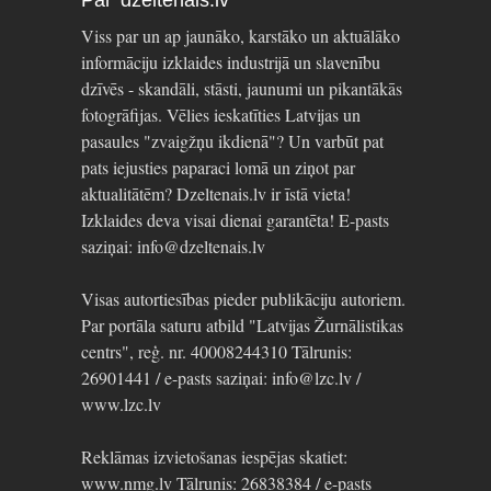
Par dzeltenais.lv
Viss par un ap jaunāko, karstāko un aktuālāko
informāciju izklaides industrijā un slavenību
dzīvēs - skandāli, stāsti, jaunumi un pikantākās
fotogrāfijas. Vēlies ieskatīties Latvijas un
pasaules "zvaigžņu ikdienā"? Un varbūt pat
pats iejusties paparaci lomā un ziņot par
aktualitātēm? Dzeltenais.lv ir īstā vieta!
Izklaides deva visai dienai garantēta! E-pasts
saziņai: info@dzeltenais.lv
Visas autortiesības pieder publikāciju autoriem.
Par portāla saturu atbild "Latvijas Žurnālistikas
centrs", reģ. nr. 40008244310 Tālrunis:
26901441 / e-pasts saziņai: info@lzc.lv /
www.lzc.lv
Reklāmas izvietošanas iespējas skatiet:
www.nmg.lv Tālrunis: 26838384 / e-pasts