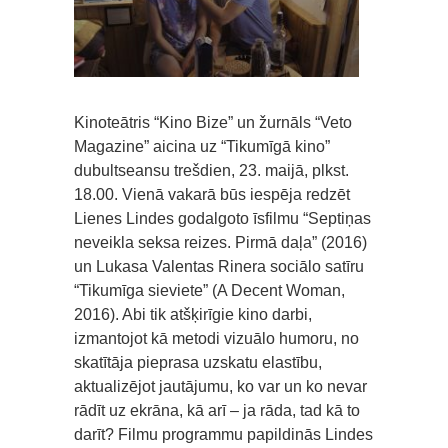
Kinoteātris “Kino Bize” un žurnāls “Veto
Magazine” aicina uz “Tikumīgā kino”
dubultseansu trešdien, 23. maijā, plkst.
18.00. Vienā vakarā būs iespēja redzēt
Lienes Lindes godalgoto īsfilmu “Septiņas
neveikla seksa reizes. Pirmā daļa” (2016)
un Lukasa Valentas Rinera sociālo satīru
“Tikumīga sieviete” (A Decent Woman,
2016). Abi tik atšķirīgie kino darbi,
izmantojot kā metodi vizuālo humoru, no
skatītāja pieprasa uzskatu elastību,
aktualizējot jautājumu, ko var un ko nevar
rādīt uz ekrāna, kā arī – ja rāda, tad kā to
darīt? Filmu programmu papildinās Lindes