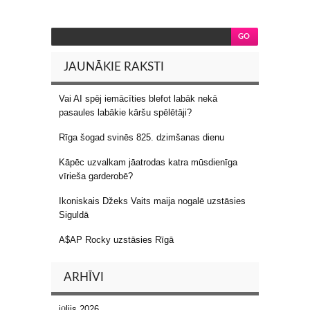
JAUNĀKIE RAKSTI
Vai AI spēj iemācīties blefot labāk nekā
pasaules labākie kāršu spēlētāji?
Rīga šogad svinēs 825. dzimšanas dienu
Kāpēc uzvalkam jāatrodas katra mūsdienīga
vīrieša garderobē?
Ikoniskais Džeks Vaits maija nogalē uzstāsies
Siguldā
A$AP Rocky uzstāsies Rīgā
ARHĪVI
jūlijs 2026