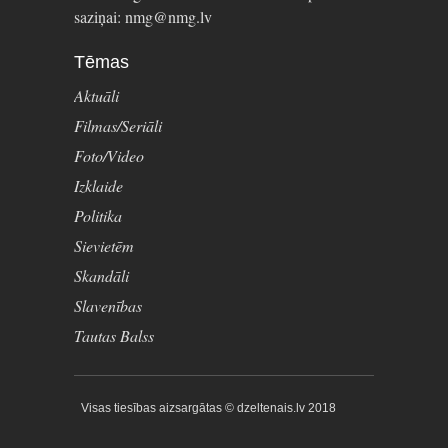
saziņai: nmg@nmg.lv
Tēmas
Aktuāli
Filmas/Seriāli
Foto/Video
Izklaide
Politika
Sievietēm
Skandāli
Slavenības
Tautas Balss
Visas tiesības aizsargātas © dzeltenais.lv 2018