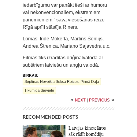
iedarbīgumu var panākt tieši ar humoru
vai nekonvencionāliem, ekstrēmiem
paņēmieniem,” savā viesošanās reizē
Rīgā aprīlī stāstīja Riners.
Lomās: Irīde Mokerta, Martins Šenlijs,
Andrea Štrenica, Mariano Sajavedra u.c.
Filmas tiks izrādītas oriģinālvalodā ar
subtitriem latviešu un angļu valodā.
BIRKAS:
Septiņas Neveikla Seksa Reizes. Pirmā Daļa
Tikumīga Sieviete
«
»
NEXT
|
PREVIOUS
RECOMMENDED POSTS
Latvijas kinoteātros
sāk rādīt komēdiju