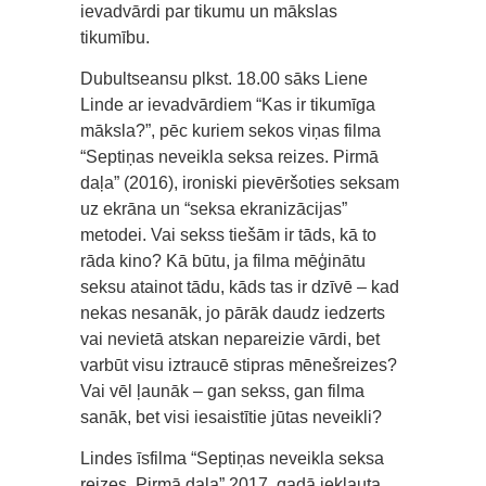
ievadvārdi par tikumu un mākslas
tikumību.
Dubultseansu plkst. 18.00 sāks Liene
Linde ar ievadvārdiem “Kas ir tikumīga
māksla?”, pēc kuriem sekos viņas filma
“Septiņas neveikla seksa reizes. Pirmā
daļa” (2016), ironiski pievēršoties seksam
uz ekrāna un “seksa ekranizācijas”
metodei. Vai sekss tiešām ir tāds, kā to
rāda kino? Kā būtu, ja filma mēģinātu
seksu atainot tādu, kāds tas ir dzīvē – kad
nekas nesanāk, jo pārāk daudz iedzerts
vai nevietā atskan nepareizie vārdi, bet
varbūt visu iztraucē stipras mēnešreizes?
Vai vēl ļaunāk – gan sekss, gan filma
sanāk, bet visi iesaistītie jūtas neveikli?
Lindes īsfilma “Septiņas neveikla seksa
reizes. Pirmā daļa” 2017. gadā iekļauta