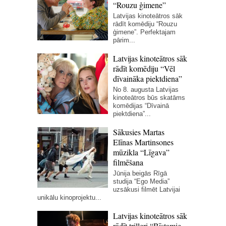
“Rouzu ģimene”
Latvijas kinoteātros sāk
rādīt komēdiju “Rouzu
ģimene”. Perfektajam
pārim...
Latvijas kinoteātros sāk
rādīt komēdiju “Vēl
dīvaināka piektdiena”
No 8. augusta Latvijas
kinoteātros būs skatāms
komēdijas “Dīvainā
piektdiena”...
Sākusies Martas
Elīnas Martinsones
mūzikla “Līgava”
filmēšana
Jūnija beigās Rīgā
studija “Ego Media”
uzsākusi filmēt Latvijai
unikālu kinoprojektu...
Latvijas kinoteātros sāk
rādīt trilleri “Bīstamie