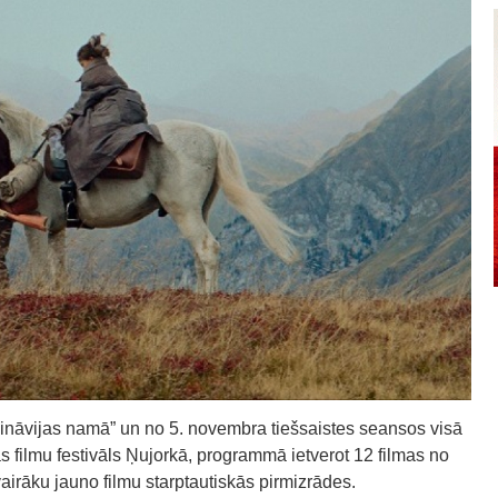
ināvijas namā” un no 5. novembra tiešsaistes seansos visā
jas filmu festivāls Ņujorkā, programmā ietverot 12 filmas no
 vairāku jauno filmu starptautiskās pirmizrādes.