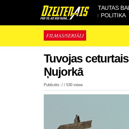
TAUTAS BA
POLITIKA
FILMAS/SERIĀLI
Tuvojas ceturtais 
Ņujorkā
Publicēts: / /
530 views