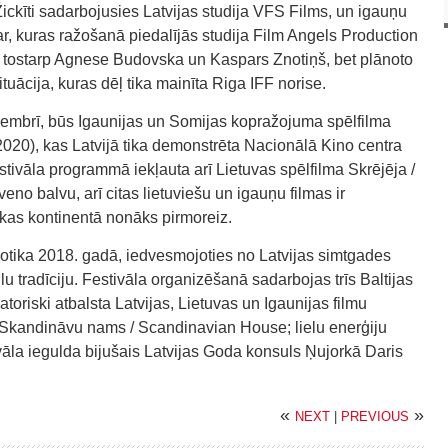
ickīti sadarbojusies Latvijas studija VFS Films, un igauņu
ar, kuras ražošanā piedalījās studija Film Angels Production
i, tostarp Agnese Budovska un Kaspars Znotiņš, bet plānoto
ituācija, kuras dēļ tika mainīta Riga IFF norise.
ovembrī, būs Igaunijas un Somijas kopražojuma spēlfilma
20), kas Latvijā tika demonstrēta Nacionālā Kino centra
estivāla programmā iekļauta arī Lietuvas spēlfilma Skrējēja /
o balvu, arī citas lietuviešu un igauņu filmas ir
ikas kontinentā nonāks pirmoreiz.
 notika 2018. gadā, iedvesmojoties no Latvijas simtgades
u tradīciju. Festivāla organizēšanā sadarbojas trīs Baltijas
atoriski atbalsta Latvijas, Lietuvas un Igaunijas filmu
 Skandināvu nams / Scandinavian House; lielu enerģiju
la iegulda bijušais Latvijas Goda konsuls Ņujorkā Daris
«
»
NEXT
|
PREVIOUS