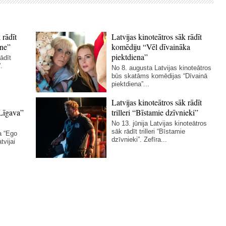
 rādīt
Latvijas kinoteātros sāk rādīt
ne”
komēdiju “Vēl dīvaināka
piektdiena”
ādīt
.
No 8. augusta Latvijas kinoteātros
būs skatāms komēdijas “Dīvainā
piektdiena”...
Latvijas kinoteātros sāk rādīt
Līgava”
trilleri “Bīstamie dzīvnieki”
No 13. jūnija Latvijas kinoteātros
sāk rādīt trilleri “Bīstamie
a “Ego
dzīvnieki”. Zefīra...
tvijai