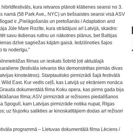
ā hibrīdfestivāls, kura ietvaros plānoti klātienes seansi no 3.
s namā (58 Park Ave., NYC) un tiešsaistes seansi visā ASV
a šogad ir „Pielāgošanās un pretošanās / Adaptation and
ja Jūle Mare Rozīte, kura strādājusi arī Latvijā, skaidro:
tēt savu ikdienas rutīnu un nākotnes plānus, bet Baltijas
dienas dzīve sagriežas kājām gaisā. Iedziļinoties šajos
o to noderīgu.”
s pilnmetrāžas filmas un ieskats šobrīd ļoti aktuālajā
karaliene (festivāla ietvaros tiks demonstrētas pirmās divas
atvijas kinoteātros). Starptautisko pirmizrādi šajā festivālā
 Wild East. Kur vedīs ceļš, kas Latvijā uz ekrāniem nonāca
a Grauda dokumentālā filma Koku opera, kas pirms gada bija
tklāšanas filma; ASV pirmizrādi ar režisores piedalīšanos
a Spogulī, kam Latvijas pirmizrāde notika nupat, Rīgas
os; uz Ņujorku satikties ar kinoskatītājiem dodas arī režisori
 festivāla programmā – Lietuvas dokumentālā filma Lēciens /