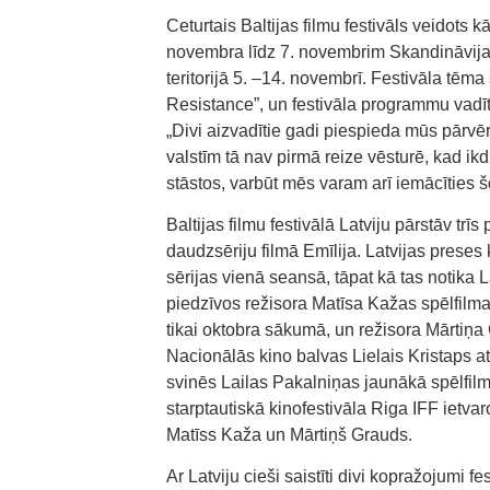
Ceturtais Baltijas filmu festivāls veidots k
novembra līdz 7. novembrim Skandināvija
teritorijā 5. –14. novembrī. Festivāla tēm
Resistance”, un festivāla programmu vadītā
„Divi aizvadītie gadi piespieda mūs pārvēr
valstīm tā nav pirmā reize vēsturē, kad ik
stāstos, varbūt mēs varam arī iemācīties š
Baltijas filmu festivālā Latviju pārstāv trī
daudzsēriju filmā Emīlija. Latvijas preses 
sērijas vienā seansā, tāpat kā tas notika L
piedzīvos režisora Matīsa Kažas spēlfilma
tikai oktobra sākumā, un režisora Mārtiņ
Nacionālās kino balvas Lielais Kristaps a
svinēs Lailas Pakalniņas jaunākā spēlfilm
starptautiskā kinofestivāla Riga IFF ietvar
Matīss Kaža un Mārtiņš Grauds.
Ar Latviju cieši saistīti divi kopražojumi