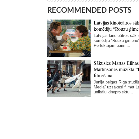
RECOMMENDED POSTS
Latvijas kinoteātros sāk
komēdiju “Rouzu ģime
Latvijas kinoteātros sāk r
komēdiju “Rouzu ģimene”
Perfektajam pārim...
Sākusies Martas Elīnas
Martinsones mūzikla “
filmēšana
Jūnija beigās Rīgā studij
Media” uzsākusi filmēt La
unikālu kinoprojektu...