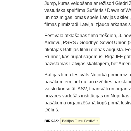
Jump, kuras veidošanā ar režisori Giedri Ž
vēsturiskā spēlfilma Suflieris / Dawn of W
un nozīmīgas lomas spēlē Latvijas aktier
filmas pirmizrādi Latvijā izjauca ārkārtas s
Festivāla atklāšanas filma trešdien, 3. n
Ardievu, PSRS / Goodbye Soviet Union (20
rīkotajās Baltijas filmu dienās augustā. F
Runner, kas nupat saņēmusi Riga IFF galven
pazīstamas Latvijas skatītājiem, bet Amer
Baltijas filmu festivāls Ņujorkā pirmoreiz
pasākumiem, bet nu jau izvērties par stabil
valstu konsulāti ASV, finansiāli un organiz
nozares vadošās institūcijas un Ņujorkas
pasākuma organizēšanā kopš pirmā festivā
Dēliņš.
BIRKAS:
Baltijas Filmu Festivāls