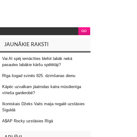
JAUNĀKIE RAKSTI
Vai AI spēj iemācīties blefot labāk nekā
pasaules labākie kāršu spēlētāji?
Rīga šogad svinēs 825. dzimšanas dienu
Kāpēc uzvalkam jāatrodas katra mūsdienīga
vīrieša garderobē?
Ikoniskais Džeks Vaits maija nogalē uzstāsies
Siguldā
A$AP Rocky uzstāsies Rīgā