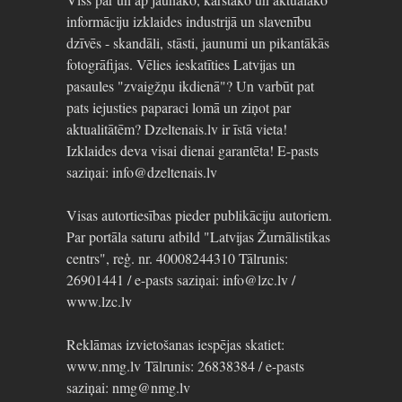
informāciju izklaides industrijā un slavenību
dzīvēs - skandāli, stāsti, jaunumi un pikantākās
fotogrāfijas. Vēlies ieskatīties Latvijas un
pasaules "zvaigžņu ikdienā"? Un varbūt pat
pats iejusties paparaci lomā un ziņot par
aktualitātēm? Dzeltenais.lv ir īstā vieta!
Izklaides deva visai dienai garantēta! E-pasts
saziņai: info@dzeltenais.lv
Visas autortiesības pieder publikāciju autoriem.
Par portāla saturu atbild "Latvijas Žurnālistikas
centrs", reģ. nr. 40008244310 Tālrunis:
26901441 / e-pasts saziņai: info@lzc.lv /
www.lzc.lv
Reklāmas izvietošanas iespējas skatiet:
www.nmg.lv Tālrunis: 26838384 / e-pasts
saziņai: nmg@nmg.lv