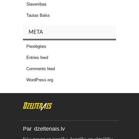
Slavenības
Tautas Balss
META
Pieslēgties
Entries feed
Comments feed
WordPress.org
Par dzeltenais.lv
Viss par un ap jaunāko, karstāko un aktuālāko