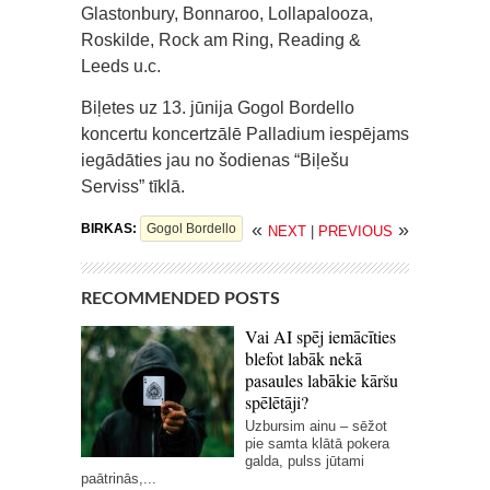
Glastonbury, Bonnaroo, Lollapalooza,
Roskilde, Rock am Ring, Reading &
Leeds u.c.
Biļetes uz 13. jūnija Gogol Bordello
koncertu koncertzālē Palladium iespējams
iegādāties jau no šodienas “Biļešu
Serviss” tīklā.
«
»
BIRKAS:
Gogol Bordello
NEXT
|
PREVIOUS
RECOMMENDED POSTS
Vai AI spēj iemācīties
blefot labāk nekā
pasaules labākie kāršu
spēlētāji?
Uzbursim ainu – sēžot
pie samta klātā pokera
galda, pulss jūtami
paātrinās,...