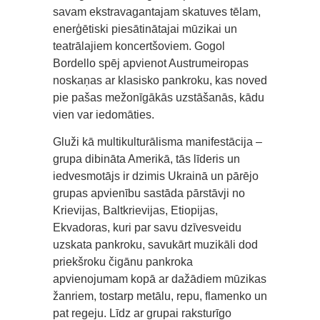
savam ekstravagantajam skatuves tēlam,
enerģētiski piesātinātajai mūzikai un
teatrālajiem koncertšoviem. Gogol
Bordello spēj apvienot Austrumeiropas
noskaņas ar klasisko pankroku, kas noved
pie pašas mežonīgākās uzstāšanās, kādu
vien var iedomāties.
Gluži kā multikulturālisma manifestācija –
grupa dibināta Amerikā, tās līderis un
iedvesmotājs ir dzimis Ukrainā un pārējo
grupas apvienību sastāda pārstāvji no
Krievijas, Baltkrievijas, Etiopijas,
Ekvadoras, kuri par savu dzīvesveidu
uzskata pankroku, savukārt muzikāli dod
priekšroku čigānu pankroka
apvienojumam kopā ar dažādiem mūzikas
žanriem, tostarp metālu, repu, flamenko un
pat regeju. Līdz ar grupai raksturīgo