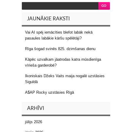
JAUNĀKIE RAKSTI
Vai AI spēj iemācīties blefot labāk nekā
pasaules labākie kāršu spēlētāji?
Rīga šogad svinēs 825. dzimšanas dienu
Kāpēc uzvalkam jāatrodas katra mūsdienīga
vīrieša garderobē?
Ikoniskais Džeks Vaits maija nogalē uzstāsies
Siguldā
A$AP Rocky uzstāsies Rīgā
ARHĪVI
jūlijs 2026