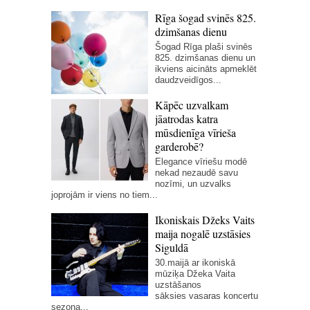
Rīga šogad svinēs 825.
dzimšanas dienu
Šogad Rīga plaši svinēs
825. dzimšanas dienu un
ikviens aicināts apmeklēt
daudzveidīgos...
Kāpēc uzvalkam
jāatrodas katra
mūsdienīga vīrieša
garderobē?
Elegance vīriešu modē
nekad nezaudē savu
nozīmi, un uzvalks
joprojām ir viens no tiem...
Ikoniskais Džeks Vaits
maija nogalē uzstāsies
Siguldā
30.maijā ar ikoniskā
mūziķa Džeka Vaita
uzstāšanos
sāksies vasaras koncertu
sezona...