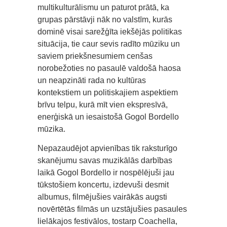
multikulturālismu un paturot prātā, ka
grupas pārstāvji nāk no valstīm, kurās
dominē visai sarežģīta iekšējās politikas
situācija, tie caur sevis radīto mūziku un
saviem priekšnesumiem cenšas
norobežoties no pasaulē valdošā haosa
un neapzināti rada no kultūras
kontekstiem un politiskajiem aspektiem
brīvu telpu, kurā mīt vien ekspresīvā,
enerģiskā un iesaistošā Gogol Bordello
mūzika.
Nepazaudējot apvienības tik raksturīgo
skanējumu savas muzikālās darbības
laikā Gogol Bordello ir nospēlējuši jau
tūkstošiem koncertu, izdevuši desmit
albumus, filmējušies vairākās augsti
novērtētās filmās un uzstājušies pasaules
lielākajos festivālos, tostarp Coachella,