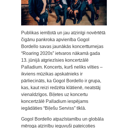
Publikas iemīļotā un jau atzinīgi novērtētā
čigānu pankroka apvienība Gogol
Bordello savas jaunākās koncertturnejas
“Roaring 2020s” ietvaros nākamā gada
13. jūnijā atgriezīsies koncertzālē
Palladium. Koncerts, kurš neliks vilties –
ikviens mūzikas apskatnieks ir
pārliecināts, ka Gogol Bordello ir grupa,
kas, kaut reizi redzēta klātienē, neatstāj
vienaldzīgos. Biļetes uz koncertu
koncertzālē Palladium iespējams
iegādāties “Biļešu Serviss” tīklā.
Gogol Bordello atpazīstamību un globāla
mēroga atzinību ieguvuši pateicoties