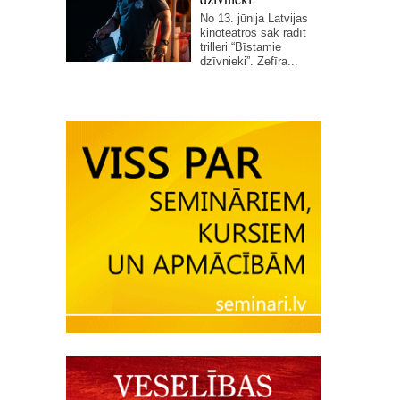
No 13. jūnija Latvijas
kinoteātros sāk rādīt
trilleri “Bīstamie
dzīvnieki”. Zefīra...