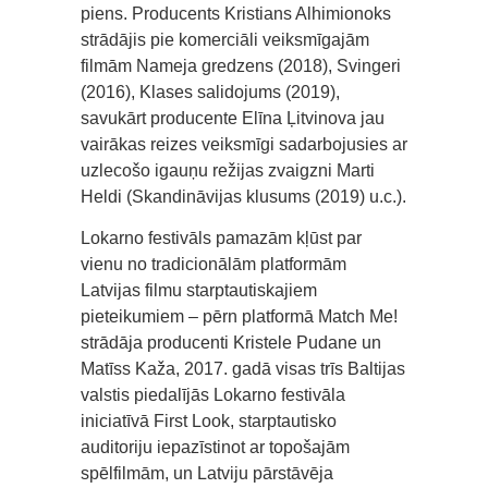
piens. Producents Kristians Alhimionoks
strādājis pie komerciāli veiksmīgajām
filmām Nameja gredzens (2018), Svingeri
(2016), Klases salidojums (2019),
savukārt producente Elīna Ļitvinova jau
vairākas reizes veiksmīgi sadarbojusies ar
uzlecošo igauņu režijas zvaigzni Marti
Heldi (Skandināvijas klusums (2019) u.c.).
Lokarno festivāls pamazām kļūst par
vienu no tradicionālām platformām
Latvijas filmu starptautiskajiem
pieteikumiem – pērn platformā Match Me!
strādāja producenti Kristele Pudane un
Matīss Kaža, 2017. gadā visas trīs Baltijas
valstis piedalījās Lokarno festivāla
iniciatīvā First Look, starptautisko
auditoriju iepazīstinot ar topošajām
spēlfilmām, un Latviju pārstāvēja