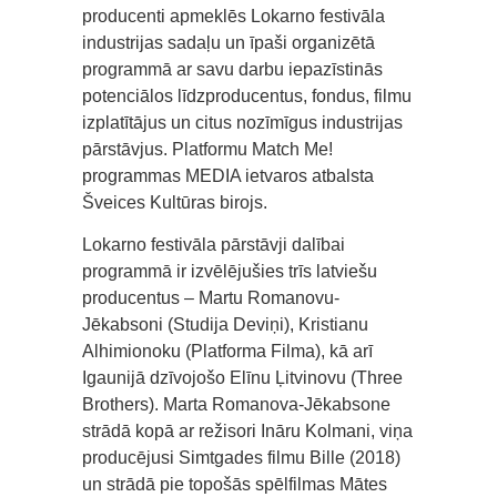
producenti apmeklēs Lokarno festivāla
industrijas sadaļu un īpaši organizētā
programmā ar savu darbu iepazīstinās
potenciālos līdzproducentus, fondus, filmu
izplatītājus un citus nozīmīgus industrijas
pārstāvjus. Platformu Match Me!
programmas MEDIA ietvaros atbalsta
Šveices Kultūras birojs.
Lokarno festivāla pārstāvji dalībai
programmā ir izvēlējušies trīs latviešu
producentus – Martu Romanovu-
Jēkabsoni (Studija Deviņi), Kristianu
Alhimionoku (Platforma Filma), kā arī
Igaunijā dzīvojošo Elīnu Ļitvinovu (Three
Brothers). Marta Romanova-Jēkabsone
strādā kopā ar režisori Ināru Kolmani, viņa
producējusi Simtgades filmu Bille (2018)
un strādā pie topošās spēlfilmas Mātes