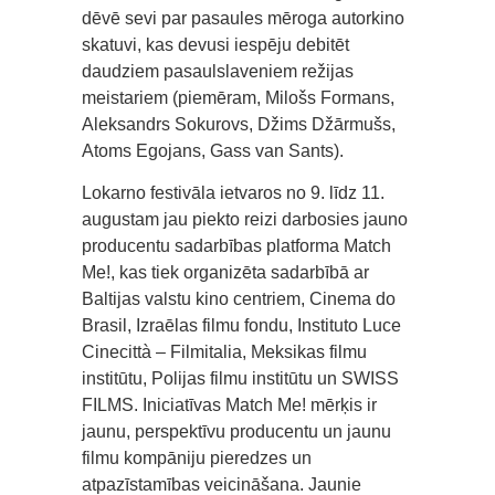
dēvē sevi par pasaules mēroga autorkino
skatuvi, kas devusi iespēju debitēt
daudziem pasaulslaveniem režijas
meistariem (piemēram, Milošs Formans,
Aleksandrs Sokurovs, Džims Džārmušs,
Atoms Egojans, Gass van Sants).
Lokarno festivāla ietvaros no 9. līdz 11.
augustam jau piekto reizi darbosies jauno
producentu sadarbības platforma Match
Me!, kas tiek organizēta sadarbībā ar
Baltijas valstu kino centriem, Cinema do
Brasil, Izraēlas filmu fondu, Instituto Luce
Cinecittà – Filmitalia, Meksikas filmu
institūtu, Polijas filmu institūtu un SWISS
FILMS. Iniciatīvas Match Me! mērķis ir
jaunu, perspektīvu producentu un jaunu
filmu kompāniju pieredzes un
atpazīstamības veicināšana. Jaunie