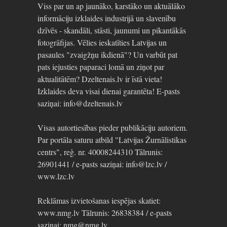
Viss par un ap jaunāko, karstāko un aktuālāko
informāciju izklaides industrijā un slavenību
dzīvēs - skandāli, stāsti, jaunumi un pikantākās
fotogrāfijas. Vēlies ieskatīties Latvijas un
pasaules "zvaigžņu ikdienā"? Un varbūt pat
pats iejusties paparaci lomā un ziņot par
aktualitātēm? Dzeltenais.lv ir īstā vieta!
Izklaides deva visai dienai garantēta! E-pasts
saziņai: info@dzeltenais.lv
Visas autortiesības pieder publikāciju autoriem.
Par portāla saturu atbild "Latvijas Žurnālistikas
centrs", reģ. nr. 40008244310 Tālrunis:
26901441 / e-pasts saziņai: info@lzc.lv /
www.lzc.lv
Reklāmas izvietošanas iespējas skatiet:
www.nmg.lv Tālrunis: 26838384 / e-pasts
saziņai: nmg@nmg.lv