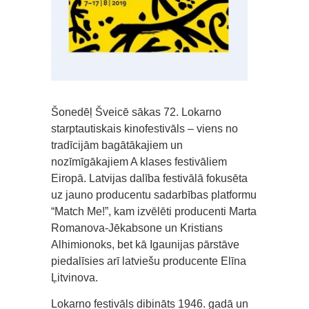
Šonedēļ Šveicē sākas 72. Lokarno
starptautiskais kinofestivāls – viens no
tradīcijām bagātākajiem un
nozīmīgākajiem A klases festivāliem
Eiropā. Latvijas dalība festivālā fokusēta
uz jauno producentu sadarbības platformu
“Match Me!”, kam izvēlēti producenti Marta
Romanova-Jēkabsone un Kristians
Alhimionoks, bet kā Igaunijas pārstāve
piedalīsies arī latviešu producente Elīna
Ļitvinova.
Lokarno festivāls dibināts 1946. gadā un