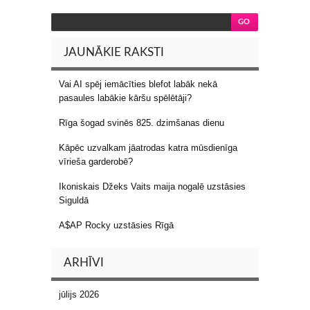
JAUNĀKIE RAKSTI
Vai AI spēj iemācīties blefot labāk nekā
pasaules labākie kāršu spēlētāji?
Rīga šogad svinēs 825. dzimšanas dienu
Kāpēc uzvalkam jāatrodas katra mūsdienīga
vīrieša garderobē?
Ikoniskais Džeks Vaits maija nogalē uzstāsies
Siguldā
A$AP Rocky uzstāsies Rīgā
ARHĪVI
jūlijs 2026