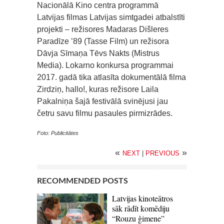
Nacionālā Kino centra programmā
Latvijas filmas Latvijas simtgadei atbalstīti
projekti – režisores Madaras Dišleres
Paradīze ’89 (Tasse Film) un režisora
Dāvja Sīmaņa Tēvs Nakts (Mistrus
Media). Lokarno konkursa programmai
2017. gadā tika atlasīta dokumentālā filma
Zirdziņ, hallo!, kuras režisore Laila
Pakalniņa šajā festivālā svinējusi jau
četru savu filmu pasaules pirmizrādes.
Foto: Publicitātes
«
»
NEXT
|
PREVIOUS
RECOMMENDED POSTS
Latvijas kinoteātros
sāk rādīt komēdiju
“Rouzu ģimene”