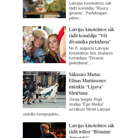
Latvijas kinoteātros sāk
rādīt komēdiju “Rouzu
ģimene”. Perfektajam
pārim...
Latvijas kinoteātros sāk
rādīt komēdiju “Vēl
dīvaināka piektdiena”
No 8. augusta Latvijas
kinoteātros būs skatāms
komēdijas “Dīvainā
piektdiena”...
Sākusies Martas
Elīnas Martinsones
mūzikla “Līgava”
filmēšana
Jūnija beigās Rīgā
studija “Ego Media”
uzsākusi filmēt Latvijai
unikālu kinoprojektu...
Latvijas kinoteātros sāk
rādīt trilleri “Bīstamie
dzīvnieki”