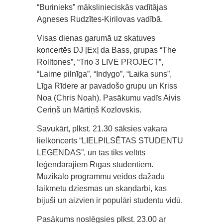
“Burinieks” mākslinieciskās vadītājas
Agneses Rudzītes-Kirilovas vadībā.
Visas dienas garumā uz skatuves
koncertēs DJ [Ex] da Bass, grupas “The
Rolltones”, “Trio 3 LIVE PROJECT”,
“Laime pilnīga”, “Indygo”, “Laika suns”,
Līga Rīdere ar pavadošo grupu un Kriss
Noa (Chris Noah). Pasākumu vadīs Aivis
Ceriņš un Mārtiņš Kozlovskis.
Savukārt, plkst. 21.30 sāksies vakara
lielkoncerts “LIELPILSĒTAS STUDENTU
LEĢENDAS”, un tas tiks veltīts
leģendārajiem Rīgas studentiem.
Muzikālo programmu veidos dažādu
laikmetu dziesmas un skaņdarbi, kas
bijuši un aizvien ir populāri studentu vidū.
Pasākums noslēgsies plkst. 23.00 ar