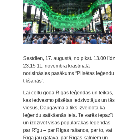
Sestdien, 17. augustā, no plkst. 13.00 līdz
23.15 11. novembra krastmalā
norisināsies pasākums “Pilsētas leģendu
tikšanās”.
Lai celtu godā Rīgas leģendas un teikas,
kas iedvesmo pilsētas iedzīvotājus un tās
viesus, Daugavmala tiks izveidota kā
leģendu satikšanās iela. Te varēs iepazīt
un izdzīvot visas populārākās leģendas
par Rīgu – par Rīgas rašanos, par to, vai
Rīga jau gatava, par Rīgas kalniem un