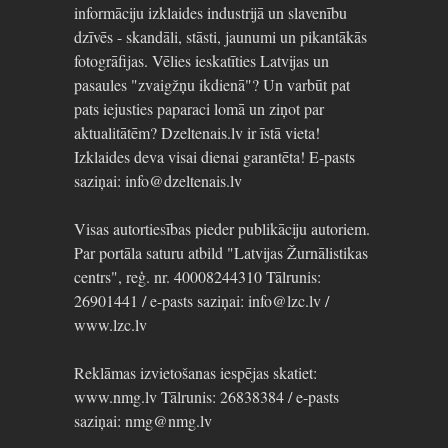
informāciju izklaides industrijā un slavenību
dzīvēs - skandāli, stāsti, jaunumi un pikantākās
fotogrāfijas. Vēlies ieskatīties Latvijas un
pasaules "zvaigžņu ikdienā"? Un varbūt pat
pats iejusties paparaci lomā un ziņot par
aktualitātēm? Dzeltenais.lv ir īstā vieta!
Izklaides deva visai dienai garantēta! E-pasts
saziņai: info@dzeltenais.lv
Visas autortiesības pieder publikāciju autoriem.
Par portāla saturu atbild "Latvijas Žurnālistikas
centrs", reģ. nr. 40008244310 Tālrunis:
26901441 / e-pasts saziņai: info@lzc.lv /
www.lzc.lv
Reklāmas izvietošanas iespējas skatiet:
www.nmg.lv Tālrunis: 26838384 / e-pasts
saziņai: nmg@nmg.lv