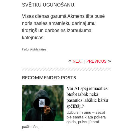
SVĒTKU UGUŅOŠANU.
Visas dienas garumā Akmens tilta pusē
norisināsies amatnieku darinājumu
tirdziņš un darbosies izbraukuma
kafejnīcas.
Foto: Publicitātes
«
»
NEXT
|
PREVIOUS
RECOMMENDED POSTS
Vai AI spēj iemācīties
blefot labāk nekā
pasaules labākie kāršu
spēlētāji?
Uzbursim ainu – sēžot
pie samta klātā pokera
galda, pulss jūtami
paātrinās,...