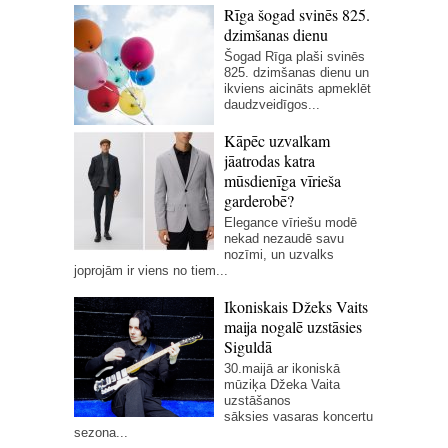
Rīga šogad svinēs 825.
dzimšanas dienu
Šogad Rīga plaši svinēs
825. dzimšanas dienu un
ikviens aicināts apmeklēt
daudzveidīgos...
Kāpēc uzvalkam
jāatrodas katra
mūsdienīga vīrieša
garderobē?
Elegance vīriešu modē
nekad nezaudē savu
nozīmi, un uzvalks
joprojām ir viens no tiem...
Ikoniskais Džeks Vaits
maija nogalē uzstāsies
Siguldā
30.maijā ar ikoniskā
mūziķa Džeka Vaita
uzstāšanos
sāksies vasaras koncertu
sezona...