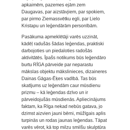
apkaimēm, pazemes ejām zem
Daugavas, par aizstāvjiem, par spokiem,
par pirmo Ziemassvētku egli, par Lielo
Kristapu un leģendārām personībām.
Pasākuma apmeklētāji varēs uzzināt,
kādēļ radušās šādas leģendas, praktiski
darbojoties un piedaloties radošās
aktivitātēs. Īpašs notikums būs leģendāro
burtu RĪGA pārveide par neparastu
mākslas objektu mākslinieces, dizaineres
Dainas Gāgas-Ēķes vadībā. Tas būs
skatījums uz leģendām caur mūsdienu
prizmu – kā leģendas dzīvo un ir
pārveidojušās mūsdienās. Apliecinājums
faktam, ka Rīga nekad nebūs gatava, jo
dzimst aizvien jauni bērni, mūžīgais aplis
turpinās un rodas jaunas leģendas. Tāpat
varēs vērot, kā top milzu smilšu skulptūra