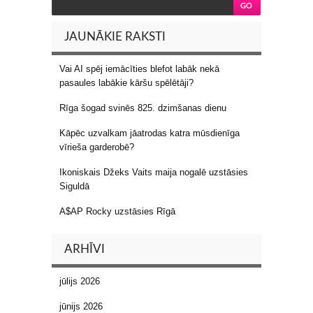
JAUNĀKIE RAKSTI
Vai AI spēj iemācīties blefot labāk nekā
pasaules labākie kāršu spēlētāji?
Rīga šogad svinēs 825. dzimšanas dienu
Kāpēc uzvalkam jāatrodas katra mūsdienīga
vīrieša garderobē?
Ikoniskais Džeks Vaits maija nogalē uzstāsies
Siguldā
A$AP Rocky uzstāsies Rīgā
ARHĪVI
jūlijs 2026
jūnijs 2026