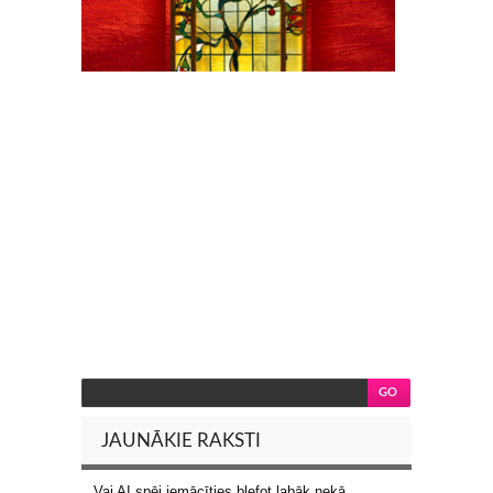
JAUNĀKIE RAKSTI
Vai AI spēj iemācīties blefot labāk nekā