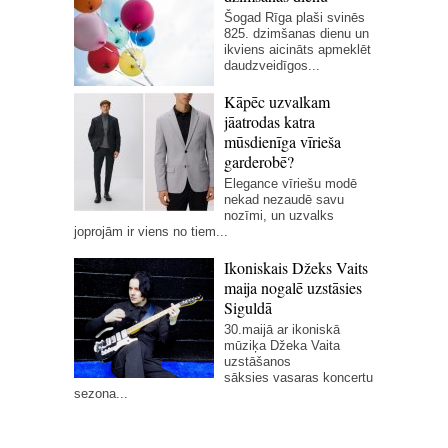
Šogad Rīga plaši svinēs
825. dzimšanas dienu un
ikviens aicināts apmeklēt
daudzveidīgos...
Kāpēc uzvalkam
jāatrodas katra
mūsdienīga vīrieša
garderobē?
Elegance vīriešu modē
nekad nezaudē savu
nozīmi, un uzvalks
joprojām ir viens no tiem...
Ikoniskais Džeks Vaits
maija nogalē uzstāsies
Siguldā
30.maijā ar ikoniskā
mūziķa Džeka Vaita
uzstāšanos
sāksies vasaras koncertu
sezona...