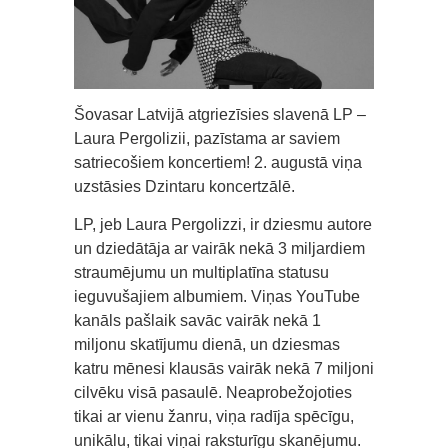
Šovasar Latvijā atgriezīsies slavenā LP –
Laura Pergolizii, pazīstama ar saviem
satriecošiem koncertiem! 2. augustā viņa
uzstāsies Dzintaru koncertzālē.
LP, jeb Laura Pergolizzi, ir dziesmu autore
un dziedātāja ar vairāk nekā 3 miljardiem
straumējumu un multiplatīna statusu
ieguvušajiem albumiem. Viņas YouTube
kanāls pašlaik savāc vairāk nekā 1
miljonu skatījumu dienā, un dziesmas
katru mēnesi klausās vairāk nekā 7 miljoni
cilvēku visā pasaulē. Neaprobežojoties
tikai ar vienu žanru, viņa radīja spēcīgu,
unikālu, tikai viņai raksturīgu skanējumu.