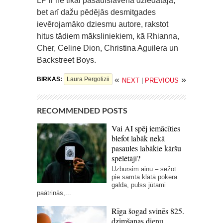
LP ir ne tikai pasaulslavenā dziedātāja,
bet arī dažu pēdējās desmitgades
ievērojamāko dziesmu autore, rakstot
hitus tādiem māksliniekiem, kā Rhianna,
Cher, Celine Dion, Christina Aguilera un
Backstreet Boys.
«
»
BIRKAS:
Laura Pergolizii
NEXT
|
PREVIOUS
RECOMMENDED POSTS
Vai AI spēj iemācīties
blefot labāk nekā
pasaules labākie kāršu
spēlētāji?
Uzbursim ainu – sēžot
pie samta klātā pokera
galda, pulss jūtami
paātrinās,...
Rīga šogad svinēs 825.
dzimšanas dienu