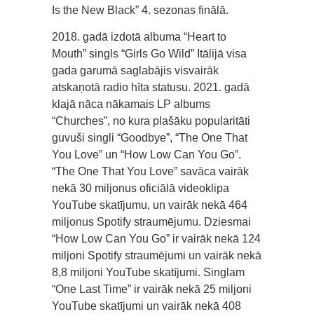
Is the New Black” 4. sezonas finālā.
2018. gadā izdotā albuma “Heart to
Mouth” singls “Girls Go Wild” Itālijā visa
gada garumā saglabājis visvairāk
atskaņotā radio hīta statusu. 2021. gadā
klajā nāca nākamais LP albums
“Churches”, no kura plašāku popularitāti
guvuši singli “Goodbye”, “The One That
You Love” un “How Low Can You Go”.
“The One That You Love” savāca vairāk
nekā 30 miljonus oficiālā videoklipa
YouTube skatījumu, un vairāk nekā 464
miljonus Spotify straumējumu. Dziesmai
“How Low Can You Go” ir vairāk nekā 124
miljoni Spotify straumējumi un vairāk nekā
8,8 miljoni YouTube skatījumi. Singlam
“One Last Time” ir vairāk nekā 25 miljoni
YouTube skatījumi un vairāk nekā 408