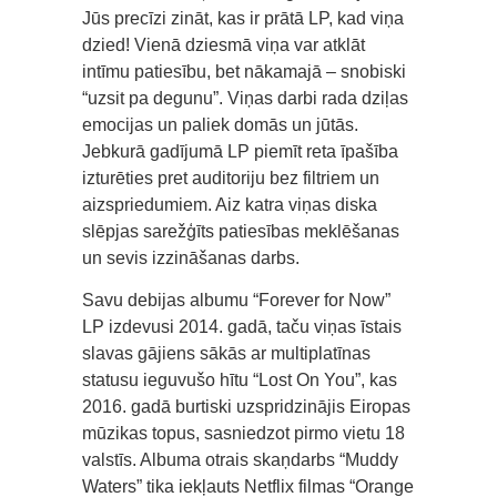
Jūs precīzi zināt, kas ir prātā LP, kad viņa
dzied! Vienā dziesmā viņa var atklāt
intīmu patiesību, bet nākamajā – snobiski
“uzsit pa degunu”. Viņas darbi rada dziļas
emocijas un paliek domās un jūtās.
Jebkurā gadījumā LP piemīt reta īpašība
izturēties pret auditoriju bez filtriem un
aizspriedumiem. Aiz katra viņas diska
slēpjas sarežģīts patiesības meklēšanas
un sevis izzināšanas darbs.
Savu debijas albumu “Forever for Now”
LP izdevusi 2014. gadā, taču viņas īstais
slavas gājiens sākās ar multiplatīnas
statusu ieguvušo hītu “Lost On You”, kas
2016. gadā burtiski uzspridzinājis Eiropas
mūzikas topus, sasniedzot pirmo vietu 18
valstīs. Albuma otrais skaņdarbs “Muddy
Waters” tika iekļauts Netflix filmas “Orange