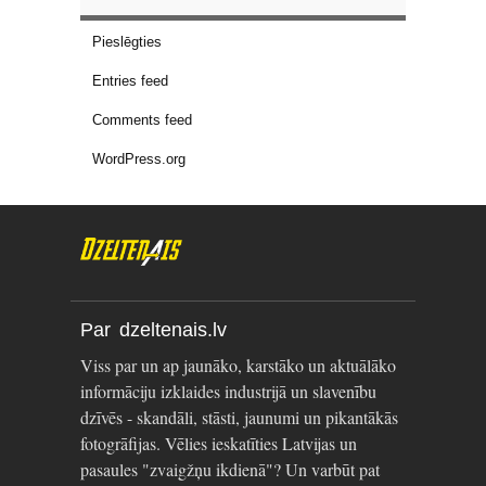
Pieslēgties
Entries feed
Comments feed
WordPress.org
Par dzeltenais.lv
Viss par un ap jaunāko, karstāko un aktuālāko
informāciju izklaides industrijā un slavenību
dzīvēs - skandāli, stāsti, jaunumi un pikantākās
fotogrāfijas. Vēlies ieskatīties Latvijas un
pasaules "zvaigžņu ikdienā"? Un varbūt pat