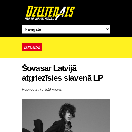
IZKLAIDE
Šovasar Latvijā
atgriezīsies slavenā LP
Publicēts: / /
529 views