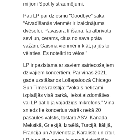
miljoni Spotify straumējumi.
Pati LP par dziesmu “Goodbye” saka:
“Atvadīšanās vienmēr ir izaicinājums
dvēselei. Pavasara tīrīšana, lai atbrīvotu
sevi un, cerams, citus no sava prāta
važām. Gaisma vienmēr ir klāt, ja jūs to
vēlaties. Es noteikti to vēlos.”
LP ir pazīstama ar saviem satriecošajiem
dzīvajiem koncertiem. Par viņas 2021.
gada uzstāšanos Lollapaloozā Chicago
Sun Times rakstīja: “Vokāls neticami
izplatījās visā parkā, liekot aizdomāties,
vai LP pat bija vajadzīgs mikrofons.” Viņa
sniedz lielkoncertus vairāk nekā 20
pasaules valstīs, tostarp ASV, Kanādā,
Meksikā, Grieķijā, Izraēlā, Turcijā, Itālijā,
Francijā un Apvienotajā Karalistē un citur.