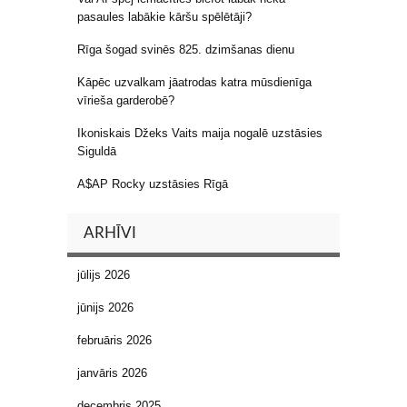
pasaules labākie kāršu spēlētāji?
Rīga šogad svinēs 825. dzimšanas dienu
Kāpēc uzvalkam jāatrodas katra mūsdienīga
vīrieša garderobē?
Ikoniskais Džeks Vaits maija nogalē uzstāsies
Siguldā
A$AP Rocky uzstāsies Rīgā
ARHĪVI
jūlijs 2026
jūnijs 2026
februāris 2026
janvāris 2026
decembris 2025