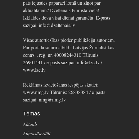
pats iejusties paparaci lomā un ziņot par
aktualitātēm? Dzeltenais.lv ir īstā vieta!
Izklaides deva visai dienai garantēta! E-pasts
saziņai: info@dzeltenais.lv
Visas autortiesības pieder publikāciju autoriem.
Par portāla saturu atbild "Latvijas Žurnālistikas
centrs", reģ. nr. 40008244310 Tālrunis:
26901441 / e-pasts saziņai: info@lzc.lv /
www.lzc.lv
Reklāmas izvietošanas iespējas skatiet:
www.nmg.lv Tālrunis: 26838384 / e-pasts
saziņai: nmg@nmg.lv
Tēmas
Aktuāli
Filmas/Seriāli