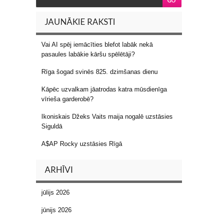
JAUNĀKIE RAKSTI
Vai AI spēj iemācīties blefot labāk nekā
pasaules labākie kāršu spēlētāji?
Rīga šogad svinēs 825. dzimšanas dienu
Kāpēc uzvalkam jāatrodas katra mūsdienīga
vīrieša garderobē?
Ikoniskais Džeks Vaits maija nogalē uzstāsies
Siguldā
A$AP Rocky uzstāsies Rīgā
ARHĪVI
jūlijs 2026
jūnijs 2026