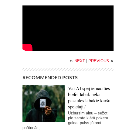
«
»
NEXT
|
PREVIOUS
RECOMMENDED POSTS
Vai AI spēj iemācīties
blefot labāk nekā
pasaules labākie kāršu
spēlētāji?
Uzbursim ainu – sēžot
pie samta klātā pokera
galda, pulss jūtami
paātrinās,...