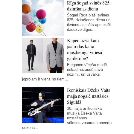
Rīga šogad svinēs 825.
dzimšanas dienu
Šogad Rīga plaši svinēs
825. dzimšanas dienu un
ikviens aicināts apmeklēt
daudzveidīgos...
Kāpēc uzvalkam
jāatrodas katra
mūsdienīga vīrieša
garderobē?
Elegance vīriešu modē
nekad nezaudē savu
nozīmi, un uzvalks
joprojām ir viens no tiem...
Ikoniskais Džeks Vaits
maija nogalē uzstāsies
Siguldā
30.maijā ar ikoniskā
mūziķa Džeka Vaita
uzstāšanos
sāksies vasaras koncertu
sezona...