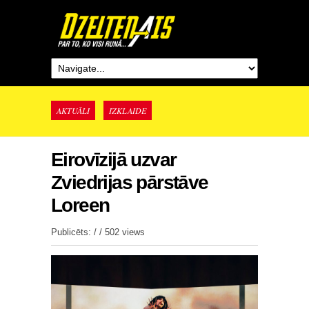
AKTUĀLI
IZKLAIDE
Eirovīzijā uzvar
Zviedrijas pārstāve
Loreen
Publicēts: / /
502 views