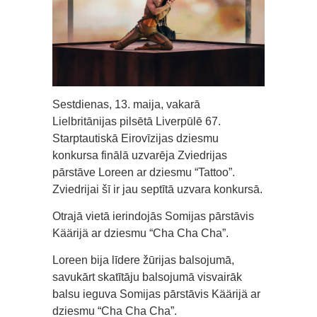
Sestdienas, 13. maija, vakarā
Lielbritānijas pilsētā Liverpūlē 67.
Starptautiskā Eirovīzijas dziesmu
konkursa finālā uzvarēja Zviedrijas
pārstāve Loreen ar dziesmu “Tattoo”.
Zviedrijai šī ir jau septītā uzvara konkursā.
Otrajā vietā ierindojās Somijas pārstāvis
Käärijä ar dziesmu “Cha Cha Cha”.
Loreen bija līdere žūrijas balsojumā,
savukārt skatītāju balsojumā visvairāk
balsu ieguva Somijas pārstāvis Käärijä ar
dziesmu “Cha Cha Cha”.