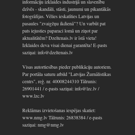
informāciju izklaides industrijā un slavenību
dzīvēs - skandāli, stāsti, jaunumi un pikantākās
fotogrāfijas. Vēlies ieskatīties Latvijas un
pasaules "zvaigžņu ikdienā"? Un varbūt pat
pats iejusties paparaci lomā un ziņot par
aktualitātēm? Dzeltenais.lv ir īstā vieta!
Izklaides deva visai dienai garantēta! E-pasts
saziņai: info@dzeltenais.lv
Visas autortiesības pieder publikāciju autoriem.
Par portāla saturu atbild "Latvijas Žurnālistikas
centrs", reģ. nr. 40008244310 Tālrunis:
26901441 / e-pasts saziņai: info@lzc.lv /
www.lzc.lv
Reklāmas izvietošanas iespējas skatiet:
www.nmg.lv Tālrunis: 26838384 / e-pasts
saziņai: nmg@nmg.lv