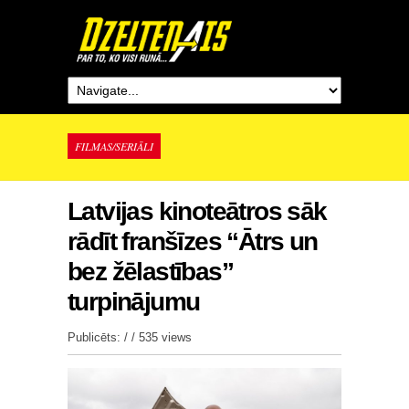
FILMAS/SERIĀLI
Latvijas kinoteātros sāk
rādīt franšīzes “Ātrs un
bez žēlastības”
turpinājumu
Publicēts: / /
535 views