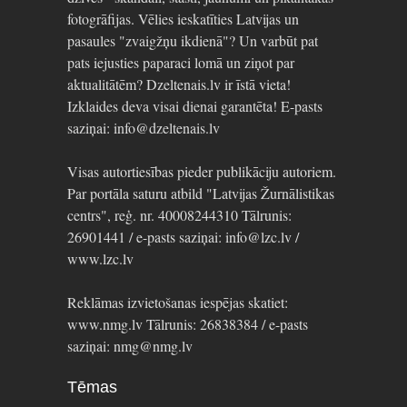
fotogrāfijas. Vēlies ieskatīties Latvijas un
pasaules "zvaigžņu ikdienā"? Un varbūt pat
pats iejusties paparaci lomā un ziņot par
aktualitātēm? Dzeltenais.lv ir īstā vieta!
Izklaides deva visai dienai garantēta! E-pasts
saziņai: info@dzeltenais.lv
Visas autortiesības pieder publikāciju autoriem.
Par portāla saturu atbild "Latvijas Žurnālistikas
centrs", reģ. nr. 40008244310 Tālrunis:
26901441 / e-pasts saziņai: info@lzc.lv /
www.lzc.lv
Reklāmas izvietošanas iespējas skatiet:
www.nmg.lv Tālrunis: 26838384 / e-pasts
saziņai: nmg@nmg.lv
Tēmas