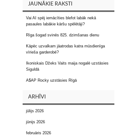
JAUNĀKIE RAKSTI
Vai AI spēj iemācīties blefot labāk nekā
pasaules labākie kāršu spēlētāji?
Rīga šogad svinēs 825. dzimšanas dienu
Kāpēc uzvalkam jāatrodas katra mūsdienīga
vīrieša garderobē?
Ikoniskais Džeks Vaits maija nogalē uzstāsies
Siguldā
A$AP Rocky uzstāsies Rīgā
ARHĪVI
jūlijs 2026
jūnijs 2026
februāris 2026