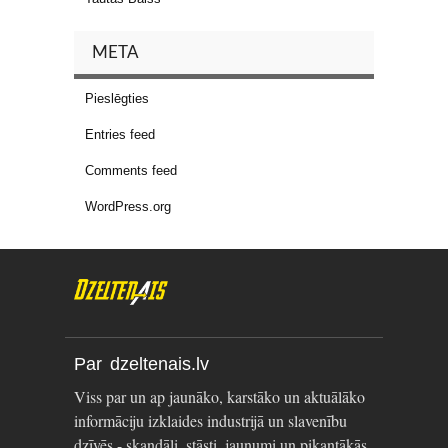
META
Pieslēgties
Entries feed
Comments feed
WordPress.org
Par dzeltenais.lv
Viss par un ap jaunāko, karstāko un aktuālāko
informāciju izklaides industrijā un slavenību
dzīvēs - skandāli, stāsti, jaunumi un pikantākās