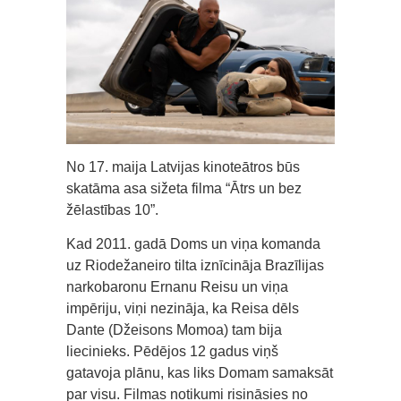
No 17. maija Latvijas kinoteātros būs
skatāma asa sižeta filma “Ātrs un bez
žēlastības 10”.
Kad 2011. gadā Doms un viņa komanda
uz Riodežaneiro tilta iznīcināja Brazīlijas
narkobaronu Ernanu Reisu un viņa
impēriju, viņi nezināja, ka Reisa dēls
Dante (Džeisons Momoa) tam bija
liecinieks. Pēdējos 12 gadus viņš
gatavoja plānu, kas liks Domam samaksāt
par visu. Filmas notikumi risināsies no