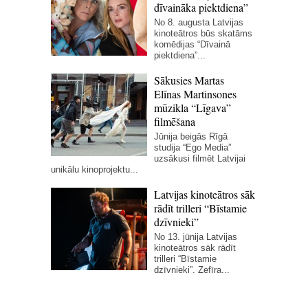
dīvaināka piektdiena”
No 8. augusta Latvijas
kinoteātros būs skatāms
komēdijas “Dīvainā
piektdiena”...
Sākusies Martas
Elīnas Martinsones
mūzikla “Līgava”
filmēšana
Jūnija beigās Rīgā
studija “Ego Media”
uzsākusi filmēt Latvijai
unikālu kinoprojektu...
Latvijas kinoteātros sāk
rādīt trilleri “Bīstamie
dzīvnieki”
No 13. jūnija Latvijas
kinoteātros sāk rādīt
trilleri “Bīstamie
dzīvnieki”. Zefīra...