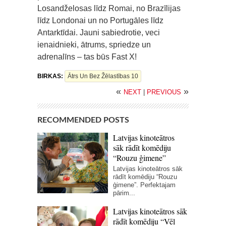
Losandželosas līdz Romai, no Brazīlijas
līdz Londonai un no Portugāles līdz
Antarktīdai. Jauni sabiedrotie, veci
ienaidnieki, ātrums, spriedze un
adrenalīns – tas būs Fast X!
BIRKAS:
Ātrs Un Bez Žēlastības 10
«
»
NEXT
|
PREVIOUS
RECOMMENDED POSTS
Latvijas kinoteātros
sāk rādīt komēdiju
“Rouzu ģimene”
Latvijas kinoteātros sāk
rādīt komēdiju “Rouzu
ģimene”. Perfektajam
pārim...
Latvijas kinoteātros sāk
rādīt komēdiju “Vēl