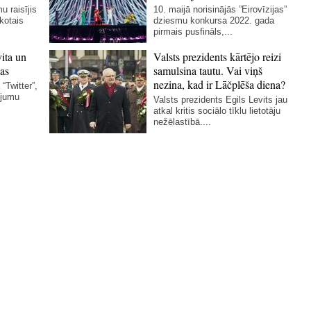
u raisījis
10. maijā norisinājās ”Eirovīzijas”
skotais
dziesmu konkursa 2022. gada
pirmais pusfināls,...
vita un
Valsts prezidents kārtējo reizi
as
samulsina tautu. Vai viņš
nezina, kad ir Lāčplēša diena?
“Twitter”,
ējumu
Valsts prezidents Egils Levits jau
atkal kritis sociālo tīklu lietotāju
nežēlastībā....