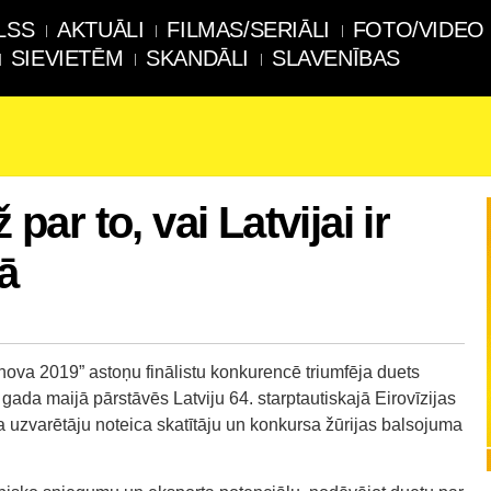
LSS
AKTUĀLI
FILMAS/SERIĀLI
FOTO/VIDEO
SIEVIETĒM
SKANDĀLI
SLAVENĪBAS
 par to, vai Latvijai ir
jā
nova 2019” astoņu finālistu konkurencē triumfēja duets
 gada maijā pārstāvēs Latviju 64. starptautiskajā Eirovīzijas
a uzvarētāju noteica skatītāju un konkursa žūrijas balsojuma