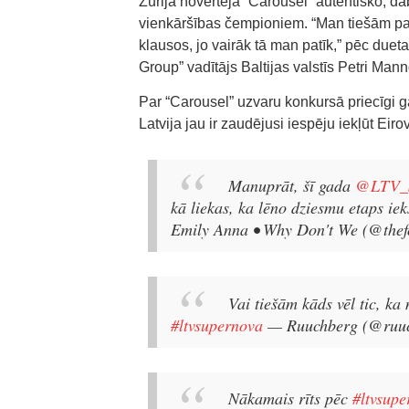
Žūrija novērtēja “Carousel” autentisko, d
vienkāršības čempioniem. “Man tiešām pat
klausos, jo vairāk tā man patīk,” pēc duet
Group” vadītājs Baltijas valstīs Petri Man
Par “Carousel” uzvaru konkursā priecīgi gan
Latvija jau ir zaudējusi iespēju iekļūt Eirov
Manuprāt, šī gada
@LTV_S
kā liekas, ka lēno dziesmu etaps ie
Emily Anna • Why Don't We (@thef
Vai tiešām kāds vēl tic, ka
#ltvsupernova
— Ruuchberg (@ruu
Nākamais rīts pēc
#ltvsup