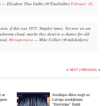
a
— Elizabete Tīna Gulbe (@TinaGulbe)
February 16,
ion, if this was 1975. Simpler times. Yet now we are
mushroom cloud, maybe they deserve a chance for old
rised.
#ltvsupernova
— Mike Collier (@mikskoljers)
«
»
NEXT
|
PREVIOUS
e ar
Sociālajos tīklos reaģē uz
ajiem
Latvijas neiekļūšanu
“Eirovīzijas” finālā