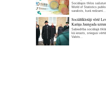
Sociālajos tīklos sašutum
World of Statistics publi
saraksts, kurā redzami...
Sociāltīklotāji vērtē Le
Kariņa Jaungada uzrun
Sabiedrība sociālajā tīklā 
kā ierasts, sniegusi vērt
Valsts...