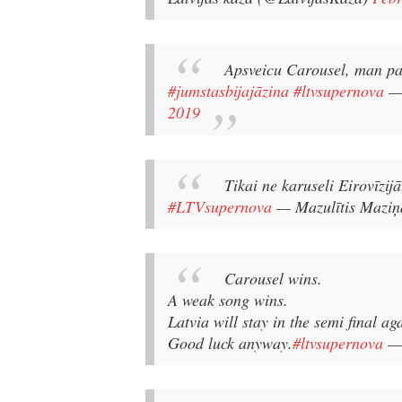
Apsveicu Carousel, man pat
#jumstasbijajāzina
#ltvsupernova
—
2019
Tikai ne karuseli Eirovīzij
#LTVsupernova
— Mazulītis Maziņ
Carousel wins.
A weak song wins.
Latvia will stay in the semi final ag
Good luck anyway.
#ltvsupernova
—