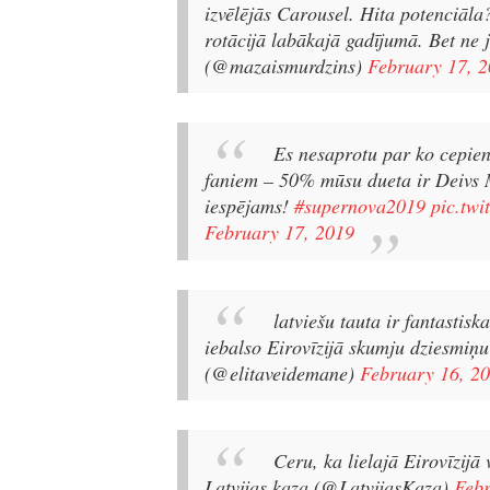
izvēlējās Carousel. Hita potenciāla?
rotācijā labākajā gadījumā. Bet ne 
(@mazaismurdzins)
February 17, 
Es nesaprotu par ko cepien
faniem – 50% mūsu dueta ir Deivs 
iespējams!
#supernova2019
pic.tw
February 17, 2019
latviešu tauta ir fantastis
iebalso Eirovīzijā skumju dziesmiņu
(@elitaveidemane)
February 16, 2
Ceru, ka lielajā Eirovīzijā 
Latvijas kaza (@LatvijasKaza)
Febr