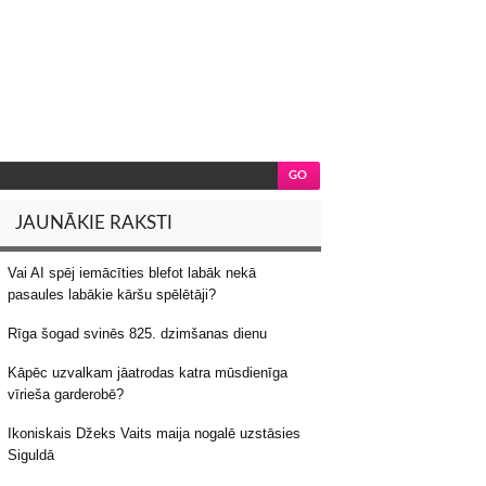
JAUNĀKIE RAKSTI
Vai AI spēj iemācīties blefot labāk nekā
pasaules labākie kāršu spēlētāji?
Rīga šogad svinēs 825. dzimšanas dienu
Kāpēc uzvalkam jāatrodas katra mūsdienīga
vīrieša garderobē?
Ikoniskais Džeks Vaits maija nogalē uzstāsies
Siguldā