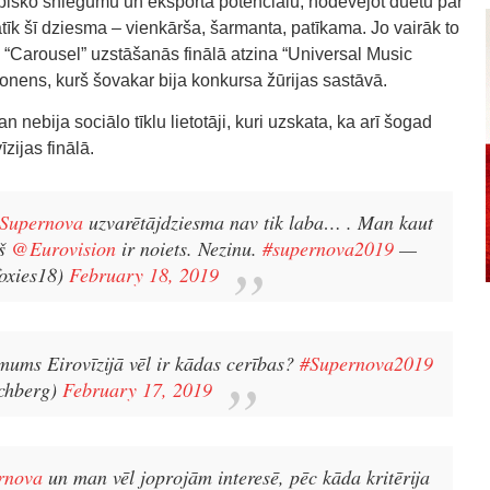
abisko sniegumu un eksporta potenciālu, nodēvējot duetu par
īk šī dziesma – vienkārša, šarmanta, patīkama. Jo vairāk to
a “Carousel” uzstāšanās finālā atzina “Universal Music
nonens, kurš šovakar bija konkursa žūrijas sastāvā.
 nebija sociālo tīklu lietotāji, kuri uzskata, ka arī šogad
īzijas finālā.
upernova
uzvarētājdziesma nav tik laba… . Man kaut
kš
@Eurovision
ir noiets. Nezinu.
#supernova2019
—
oxies18)
February 18, 2019
 mums Eirovīzijā vēl ir kādas cerības?
#Supernova2019
chberg)
February 17, 2019
ernova
un man vēl joprojām interesē, pēc kāda kritērija