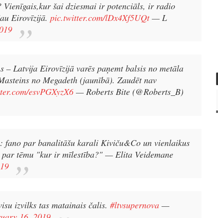
 Vienīgais,kur šai dziesmai ir potenciāls, ir radio
jau Eirovīzijā.
pic.twitter.com/lDx4Xf5UQt
— L
2019
s – Latvija Eirovīzijā varēs paņemt balsis no metāla
Masteins no Megadeth (jaunībā). Zaudēt nav
itter.com/esvPGXyzX6
— Roberts Bite (@Roberts_B)
ka: fano par banalitāšu karali Kiviču&Co un vienlaikus
 par tēmu "kur ir mīlestība?"
— Elita Veidemane
019
visu izvilks tas matainais čalis.
#ltvsupernova
—
uary 16, 2019