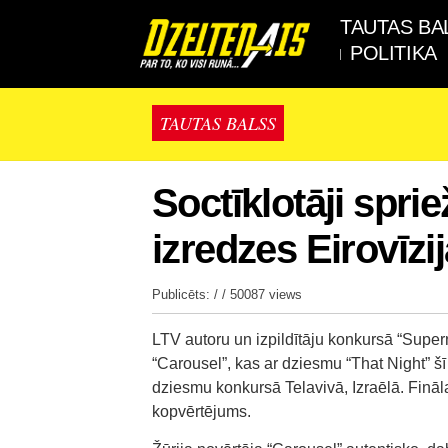
TAUTAS BA
POLITIKA
TAUTAS BALSS
Soctīklotāji spriež
izredzes Eirovīzi
Publicēts: / /
50087 views
LTV autoru un izpildītāju konkursā “Super
“Carousel”, kas ar dziesmu “That Night” šī
dziesmu konkursā Telavivā, Izraēlā. Fināl
kopvērtējums.