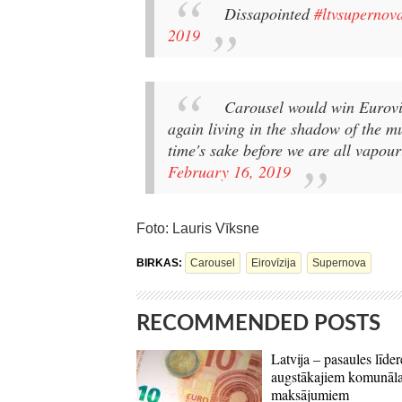
Dissapointed
#ltvsupernov
2019
Carousel would win Eurovis
again living in the shadow of the 
time's sake before we are all vapou
February 16, 2019
Foto: Lauris Vīksne
BIRKAS:
Carousel
Eirovīzija
Supernova
RECOMMENDED POSTS
Latvija – pasaules līder
augstākajiem komunāl
maksājumiem