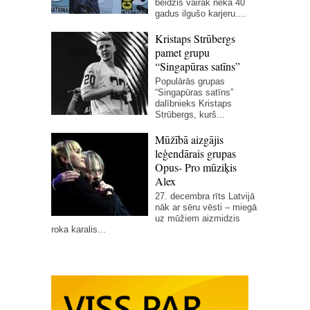
beidzis vairāk nekā 40
gadus ilgušo karjeru....
Kristaps Strūbergs
pamet grupu
“Singapūras satīns”
Populārās grupas
“Singapūras satīns”
dalībnieks Kristaps
Strūbergs, kurš...
Mūžībā aizgājis
leģendārais grupas
Opus- Pro mūziķis
Alex
27. decembra rīts Latvijā
nāk ar sēru vēsti – miegā
uz mūžiem aizmidzis
roka karalis...