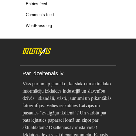
Entries feed
Comments feed
WordPress.org
Par dzeltenais.lv
Viss par un ap jaunāko, karstāko un aktuālāko
informāciju izklaides industrijā un slavenību
dzīvēs - skandāli, stāsti, jaunumi un pikantākās
fotogrāfijas. Vēlies ieskatīties Latvijas un
pasaules "zvaigžņu ikdienā"? Un varbūt pat
pats iejusties paparaci lomā un ziņot par
aktualitātēm? Dzeltenais.lv ir īstā vieta!
Izklaides deva visai dienai garantēta! E-pasts