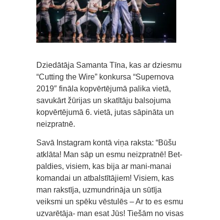
Dziedātāja Samanta Tīna, kas ar dziesmu
“Cutting the Wire” konkursa “Supernova
2019″ fināla kopvērtējumā palika vietā,
savukārt žūrijas un skatītāju balsojuma
kopvērtējumā 6. vietā, jutas sāpināta un
neizpratnē.
Savā Instagram kontā viņa raksta: “Būšu
atklāta! Man sāp un esmu neizpratnē! Bet-
paldies, visiem, kas bija ar mani-manai
komandai un atbalstītājiem! Visiem, kas
man rakstīja, uzmundrināja un sūtīja
veiksmi un spēku vēstulēs – Ar to es esmu
uzvarētāja- man esat Jūs! Tiešām no visas