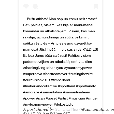
Būšu atklāta! Man sāp un esmu neizpratnē!
Bet- paldies, visiem, kas bija ar mani-manai
komandai un atbalstītājiem! Visiem, kas man
rakstīja, uzmundrināja un sūtīja veiksmi un
spēku vēstulēs – Ar to es esmu uzvarētāja-
man esat Jūs! Tiešām no visas sirds PALDIES!
Es bez Jums būtu salūzusi! Paldies visiem
padomdevējiem un atbalstītājiem! #paldies
#thanksgiving #thankyou #youaremypower
#supernova #bestteamever #cuttingthewire
#eurovision2019 #timberland
#timberlandcollective #sportland #sportlandlv
#amoralle #samantatina #samantinateam
#power #ican #upset #artist #musician #singer
#myteammypower #dekostudio
A post shared by
(@samantatina) o
Samanta Tīna
Feb 17, 2019 at 5:31am PST