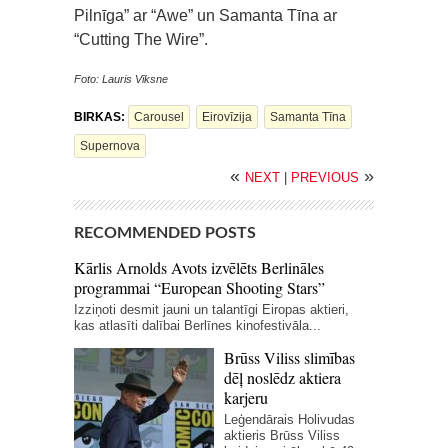
Pilnīga” ar “Awe” un Samanta Tīna ar
“Cutting The Wire”.
Foto: Lauris Vīksne
BIRKAS:
Carousel
Eirovīzija
Samanta Tīna
Supernova
«
»
NEXT
|
PREVIOUS
RECOMMENDED POSTS
Kārlis Arnolds Avots izvēlēts Berlināles
programmai “European Shooting Stars”
Izziņoti desmit jauni un talantīgi Eiropas aktieri,
kas atlasīti dalībai Berlīnes kinofestivāla...
Brūss Viliss slimības
dēļ noslēdz aktiera
karjeru
Leģendārais Holivudas
aktieris Brūss Viliss