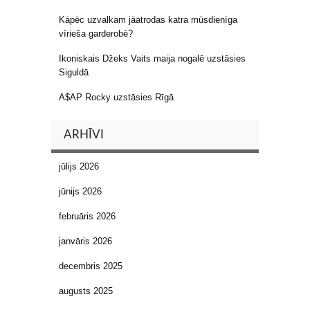
Kāpēc uzvalkam jāatrodas katra mūsdienīga
vīrieša garderobē?
Ikoniskais Džeks Vaits maija nogalē uzstāsies
Siguldā
A$AP Rocky uzstāsies Rīgā
ARHĪVI
jūlijs 2026
jūnijs 2026
februāris 2026
janvāris 2026
decembris 2025
augusts 2025