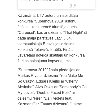
Kā zināms, LTV autoru un izpildītāju
konkursā “Supernova 2019” astoņu
finālistu konkurencē triumfēja duets
“Carousel”, kas ar dziesmu “That Night” šī
gada maijā pārstāvēs Latviju 64.
starptautiskajā Eirovīzijas dziesmu
konkursā Telavivā, Izraēlā. Fināla
uzvarētāju noteica skatītāju un konkursa
žūrijas balsojuma kopvērtējums.
“Supernova 2019” finālā piedalījās arī
Markus Riva ar dziesmu “You Make Me
So Crazy”, Edgars Kreilis ar “Cherry
Absinthe”, Aivo Oskis ar “Somebody’s Got
My Lover”, “Double Faced Eels” ar
dziesmu “Fire”, “Dziļi violets feat.
Kozmens” ar “Tautas dziesmu”, “Laime