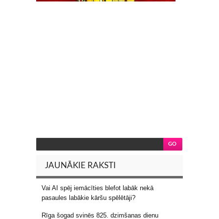
JAUNĀKIE RAKSTI
Vai AI spēj iemācīties blefot labāk nekā
pasaules labākie kāršu spēlētāji?
Rīga šogad svinēs 825. dzimšanas dienu