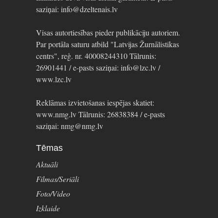
saziņai: info@dzeltenais.lv
Visas autortiesības pieder publikāciju autoriem.
Par portāla saturu atbild "Latvijas Žurnālistikas
centrs", reģ. nr. 40008244310 Tālrunis:
26901441 / e-pasts saziņai: info@lzc.lv /
www.lzc.lv
Reklāmas izvietošanas iespējas skatiet:
www.nmg.lv Tālrunis: 26838384 / e-pasts
saziņai: nmg@nmg.lv
Tēmas
Aktuāli
Filmas/Seriāli
Foto/Video
Izklaide