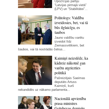
Opozīcijas partiju
“Latvijas pirmajā vietā”
(LPV) un “Stabilitātei”...
Politologs: Valdība
izveidosies, bet, vai tā
būs ilglaicīga, es
šaubos
Jauno valdību varētu
izveidot līdz
Ziemassvētkiem, bet
šaubos, vai tā nostrādās četrus...
Kaimiņš neizslēdz, ka
kādreiz nākotnē gan
varētu atgriezties
politikā
Pašreizējais Saeimas
deputāts Artuss
Kaimiņš, kurš
nekandidēs uz nākamo parlamenta...
Nacionālā apvienība
prasa ministres
Golubevas demisiju