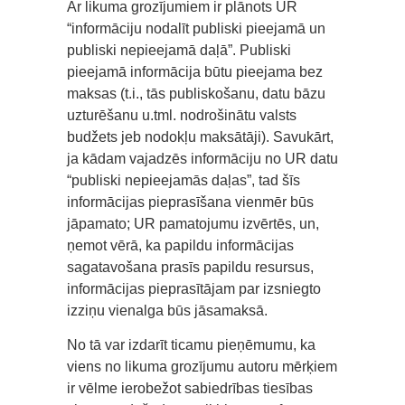
Ar likuma grozījumiem ir plānots UR
“informāciju nodalīt publiski pieejamā un
publiski nepieejamā daļā”. Publiski
pieejamā informācija būtu pieejama bez
maksas (t.i., tās publiskošanu, datu bāzu
uzturēšanu u.tml. nodrošinātu valsts
budžets jeb nodokļu maksātāji). Savukārt,
ja kādam vajadzēs informāciju no UR datu
“publiski nepieejamās daļas”, tad šīs
informācijas pieprasīšana vienmēr būs
jāpamato; UR pamatojumu izvērtēs, un,
ņemot vērā, ka papildu informācijas
sagatavošana prasīs papildu resursus,
informācijas pieprasītājam par izsniegto
izziņu vienalga būs jāsamaksā.
No tā var izdarīt ticamu pieņēmumu, ka
viens no likuma grozījumu autoru mērķiem
ir vēlme ierobežot sabiedrības tiesības