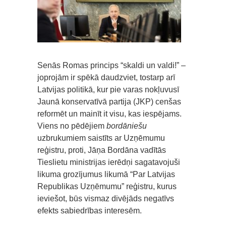
Senās Romas princips “skaldi un valdi!” –
joprojām ir spēkā daudzviet, tostarp arī
Latvijas politikā, kur pie varas nokļuvusī
Jaunā konservatīvā partija (JKP) cenšas
reformēt un mainīt it visu, kas iespējams.
Viens no pēdējiem
bordāniešu
uzbrukumiem saistīts ar Uzņēmumu
reģistru, proti, Jāņa Bordāna vadītās
Tieslietu ministrijas ierēdņi sagatavojuši
likuma grozījumus likumā “Par Latvijas
Republikas Uzņēmumu” reģistru, kurus
ieviešot, būs vismaz divējāds negatīvs
efekts sabiedrības interesēm.