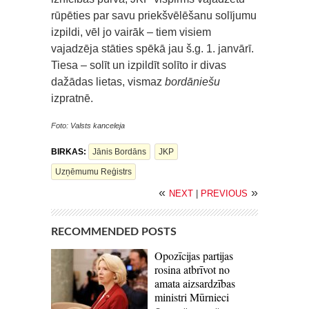
rūpēties par savu priekšvēlēšanu solījumu
izpildi, vēl jo vairāk – tiem visiem
vajadzēja stāties spēkā jau š.g. 1. janvārī.
Tiesa – solīt un izpildīt solīto ir divas
dažādas lietas, vismaz
bordāniešu
izpratnē.
Foto: Valsts kanceleja
BIRKAS:
Jānis Bordāns
JKP
Uzņēmumu Reģistrs
«
»
NEXT
|
PREVIOUS
RECOMMENDED POSTS
Opozīcijas partijas
rosina atbrīvot no
amata aizsardzības
ministri Mūrnieci