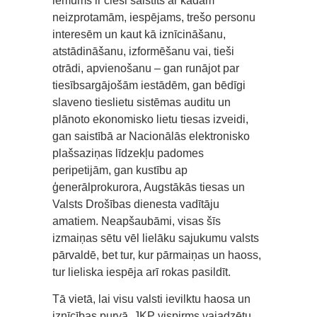
lēmums ir cieši saistīts ar kādām
neizprotamām, iespējams, trešo personu
interesēm un kaut kā iznīcināšanu,
atstādināšanu, izformēšanu vai, tieši
otrādi, apvienošanu – gan runājot par
tiesībsargājošām iestādēm, gan bēdīgi
slaveno tieslietu sistēmas auditu un
plānoto ekonomisko lietu tiesas izveidi,
gan saistībā ar Nacionālās elektronisko
plašsaziņas līdzekļu padomes
peripetijām, gan kustību ap
ģenerālprokurora, Augstākās tiesas un
Valsts Drošības dienesta vadītāju
amatiem. Neapšaubāmi, visas šīs
izmaiņas sētu vēl lielāku sajukumu valsts
pārvaldē, bet tur, kur pārmaiņas un haoss,
tur lieliska iespēja arī rokas pasildīt.
Tā vietā, lai visu valsti ievilktu haosa un
iznīcības purvā, JKP vispirms vajadzētu