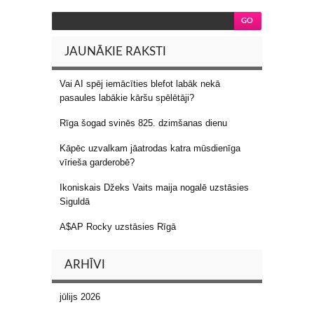
JAUNĀKIE RAKSTI
Vai AI spēj iemācīties blefot labāk nekā
pasaules labākie kāršu spēlētāji?
Rīga šogad svinēs 825. dzimšanas dienu
Kāpēc uzvalkam jāatrodas katra mūsdienīga
vīrieša garderobē?
Ikoniskais Džeks Vaits maija nogalē uzstāsies
Siguldā
A$AP Rocky uzstāsies Rīgā
ARHĪVI
jūlijs 2026