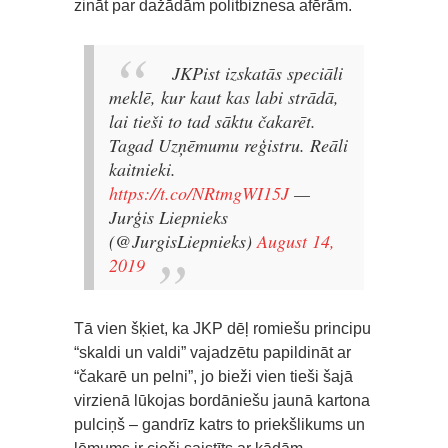
zināt par dažādām politbiznesa afērām.
JKPist izskatās speciāli
meklē, kur kaut kas labi strādā,
lai tieši to tad sāktu čakarēt.
Tagad Uzņēmumu reģistru. Reāli
kaitnieki.
https://t.co/NRtmgWI15J
—
Jurģis Liepnieks
(@JurgisLiepnieks)
August 14,
2019
Tā vien šķiet, ka JKP dēļ romiešu principu
“skaldi un valdi” vajadzētu papildināt ar
“čakarē un pelni”, jo bieži vien tieši šajā
virzienā lūkojas bordāniešu jaunā kartona
pulciņš – gandrīz katrs to priekšlikums un