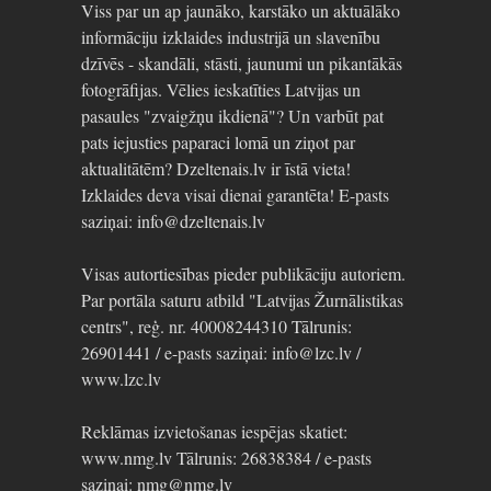
Viss par un ap jaunāko, karstāko un aktuālāko
informāciju izklaides industrijā un slavenību
dzīvēs - skandāli, stāsti, jaunumi un pikantākās
fotogrāfijas. Vēlies ieskatīties Latvijas un
pasaules "zvaigžņu ikdienā"? Un varbūt pat
pats iejusties paparaci lomā un ziņot par
aktualitātēm? Dzeltenais.lv ir īstā vieta!
Izklaides deva visai dienai garantēta! E-pasts
saziņai: info@dzeltenais.lv
Visas autortiesības pieder publikāciju autoriem.
Par portāla saturu atbild "Latvijas Žurnālistikas
centrs", reģ. nr. 40008244310 Tālrunis:
26901441 / e-pasts saziņai: info@lzc.lv /
www.lzc.lv
Reklāmas izvietošanas iespējas skatiet:
www.nmg.lv Tālrunis: 26838384 / e-pasts
saziņai: nmg@nmg.lv