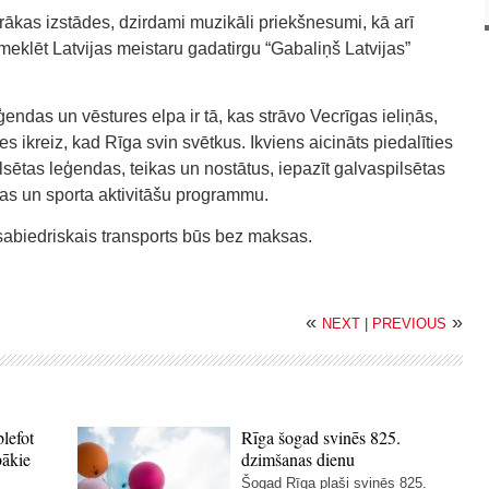
ākas izstādes, dzirdami muzikāli priekšnesumi, kā arī
meklēt Latvijas meistaru gadatirgu “Gabaliņš Latvijas”
ģendas un vēstures elpa ir tā, kas strāvo Vecrīgas ieliņās,
es ikreiz, kad Rīga svin svētkus. Ikviens aicināts piedalīties
ilsētas leģendas, teikas un nostātus, iepazīt galvaspilsētas
ras un sporta aktivitāšu programmu.
sabiedriskais transports būs bez maksas.
«
»
NEXT
|
PREVIOUS
blefot
Rīga šogad svinēs 825.
bākie
dzimšanas dienu
Šogad Rīga plaši svinēs 825.