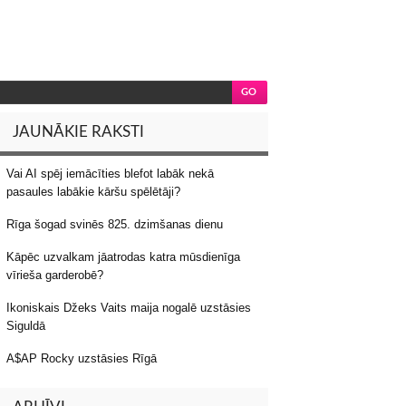
JAUNĀKIE RAKSTI
Vai AI spēj iemācīties blefot labāk nekā
pasaules labākie kāršu spēlētāji?
Rīga šogad svinēs 825. dzimšanas dienu
Kāpēc uzvalkam jāatrodas katra mūsdienīga
vīrieša garderobē?
Ikoniskais Džeks Vaits maija nogalē uzstāsies
Siguldā
A$AP Rocky uzstāsies Rīgā