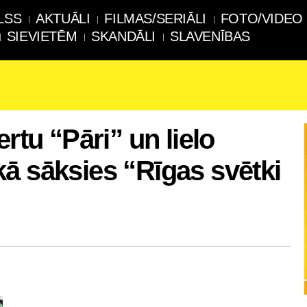
LSS
AKTUĀLI
FILMAS/SERIĀLI
FOTO/VIDEO
SIEVIETĒM
SKANDĀLI
SLAVENĪBAS
ertu “Pāri” un lielo
ā sāksies “Rīgas svētki