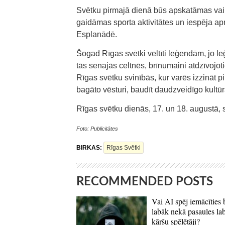
Svētku pirmajā dienā būs apskatāmas vair
gaidāmas sporta aktivitātes un iespēja ap
Esplanādē.
Šogad Rīgas svētki veltīti leģendām, jo le
tās senajās celtnēs, brīnumaini atdzīvojoti
Rīgas svētku svinībās, kur varēs izzināt p
bagāto vēsturi, baudīt daudzveidīgo kultū
Rīgas svētku dienās, 17. un 18. augustā, 
Foto: Publicitātes
BIRKAS:
Rīgas Svētki
RECOMMENDED POSTS
Vai AI spēj iemācīties 
labāk nekā pasaules la
kāršu spēlētāji?