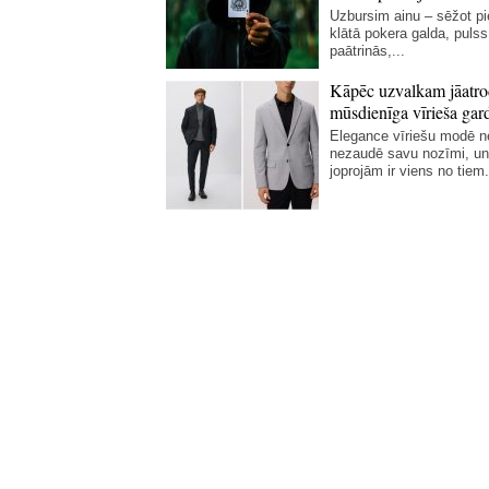
Uzbursim ainu – sēžot p
klātā pokera galda, pulss
paātrinās,...
Kāpēc uzvalkam jāatro
mūsdienīga vīrieša gar
Elegance vīriešu modē 
nezaudē savu nozīmi, un
joprojām ir viens no tiem.