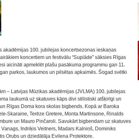
as akadēmijas 100. jubilejas koncertsezonas ieskaņas
 vairākiem koncertiem un festivālu “Supiāde” sāksies Rīgas
s viesi aicināti apmeklēt plašu pasākuma programmu gan 11.
an parkos, laukumos un pilsētas apkaimēs. Šogad svētki
ām – Latvijas Mūzikas akadēmijas (JVLMA) 100. jubilejas
a laukumā uz skatuves kāps divi stilistiski atšķirīgi un
is un Rīgas Doma kora skolas bigbends. Kopā ar Baroka
vele-Skaraine, Terēze Gretere, Monta Martinsone, Rinalds
tumbure un Mauro Pinčaroli. Savukārt bigbendam uz skatuves
is Vanags, Indriķis Veitners, Madars Kalniņš, Dominiks
rtis Orubs un dziedātāja Evilena Protektore.