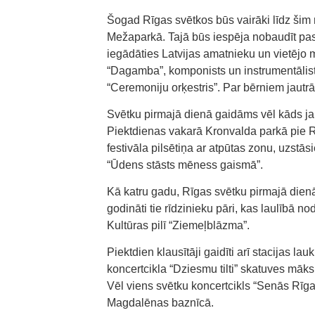
Šogad Rīgas svētkos būs vairāki līdz šim n
Mežaparkā. Tajā būs iespēja nobaudīt pas
iegādāties Latvijas amatnieku un vietējo 
“Dagamba”, komponists un instrumentālis
“Ceremoniju orķestris”. Par bērniem jautr
Svētku pirmajā dienā gaidāms vēl kāds ja
Piektdienas vakarā Kronvalda parkā pie R
festivāla pilsētiņa ar atpūtas zonu, uzstā
“Ūdens stāsts mēness gaismā”.
Kā katru gadu, Rīgas svētku pirmajā dienā 
godināti tie rīdzinieku pāri, kas laulībā 
Kultūras pilī “Ziemeļblāzma”.
Piektdien klausītāji gaidīti arī stacijas 
koncertcikla “Dziesmu tilti” skatuves māksl
Vēl viens svētku koncertcikls “Senās Rīg
Magdalēnas baznīcā.