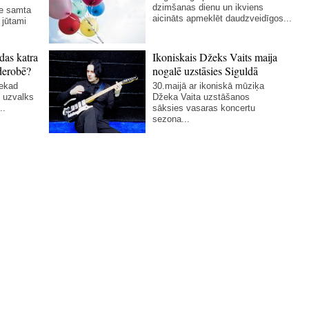
dzimšanas dienu un ikviens
ie samta
aicināts apmeklēt daudzveidīgos...
 jūtami
das katra
Ikoniskais Džeks Vaits maija
derobē?
nogalē uzstāsies Siguldā
nekad
30.maijā ar ikoniskā mūziķa
 uzvalks
Džeka Vaita uzstāšanos
..
sāksies vasaras koncertu
sezona...