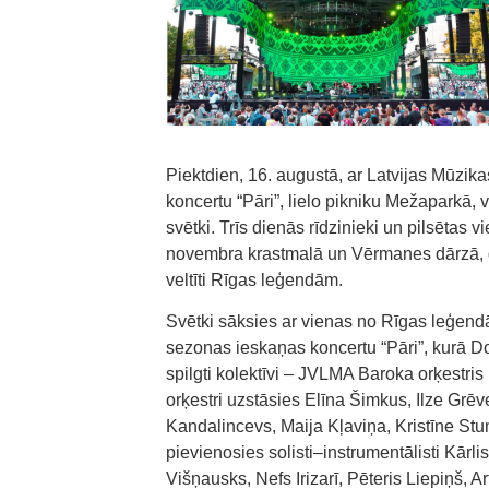
Piektdien, 16. augustā, ar Latvijas Mūzik
koncertu “Pāri”, lielo pikniku Mežaparkā,
svētki. Trīs dienās rīdzinieki un pilsēta
novembra krastmalā un Vērmanes dārzā, g
veltīti Rīgas leģendām.
Svētki sāksies ar vienas no Rīgas leģend
sezonas ieskaņas koncertu “Pāri”, kurā Dom
spilgti kolektīvi – JVLMA Baroka orķestr
orķestri uzstāsies Elīna Šimkus, Ilze Grē
Kandalincevs, Maija Kļaviņa, Kristīne S
pievienosies solisti–instrumentālisti Kārl
Višņausks, Nefs Irizarī, Pēteris Liepiņš, A