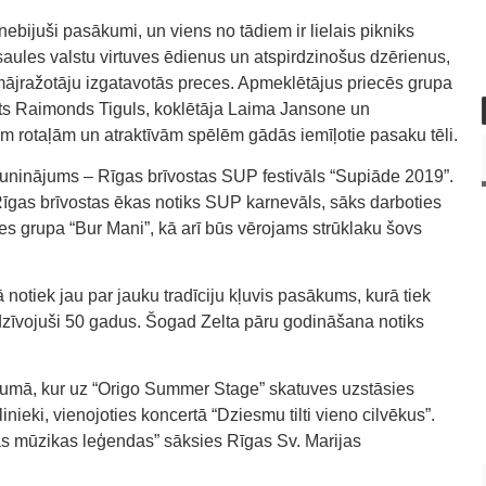
ebijuši pasākumi, un viens no tādiem ir lielais pikniks
aules valstu virtuves ēdienus un atspirdzinošus dzērienus,
mājražotāju izgatavotās preces. Apmeklētājus priecēs grupa
ts Raimonds Tiguls, koklētāja Laima Jansone un
ām rotaļām un atraktīvām spēlēm gādās iemīļotie pasaku tēli.
uninājums – Rīgas brīvostas SUP festivāls “Supiāde 2019”.
īgas brīvostas ēkas notiks SUP karnevāls, sāks darboties
sies grupa “Bur Mani”, kā arī būs vērojams strūklaku šovs
notiek jau par jauku tradīciju kļuvis pasākums, kurā tiek
nodzīvojuši 50 gadus. Šogad Zelta pāru godināšana notiks
laukumā, kur uz “Origo Summer Stage” skatuves uzstāsies
inieki, vienojoties koncertā “Dziesmu tilti vieno cilvēkus”.
as mūzikas leģendas” sāksies Rīgas Sv. Marijas