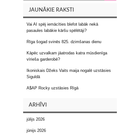
JAUNĀKIE RAKSTI
Vai AI spēj iemācīties blefot labāk nekā
pasaules labākie kāršu spēlētāji?
Rīga šogad svinēs 825. dzimšanas dienu
Kāpēc uzvalkam jāatrodas katra mūsdienīga
vīrieša garderobē?
Ikoniskais Džeks Vaits maija nogalē uzstāsies
Siguldā
A$AP Rocky uzstāsies Rīgā
ARHĪVI
jūlijs 2026
jūnijs 2026