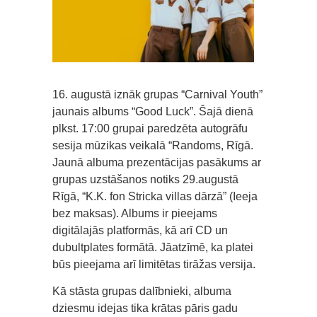
16. augustā iznāk grupas “Carnival Youth”
jaunais albums “Good Luck”. Šajā dienā
plkst. 17:00 grupai paredzēta autogrāfu
sesija mūzikas veikalā “Randoms, Rīgā.
Jaunā albuma prezentācijas pasākums ar
grupas uzstāšanos notiks 29.augustā
Rīgā, “K.K. fon Stricka villas dārzā” (Ieeja
bez maksas). Albums ir pieejams
digitālajās platformās, kā arī CD un
dubultplates formātā. Jāatzīmē, ka platei
būs pieejama arī limitētas tirāžas versija.
Kā stāsta grupas dalībnieki, albuma
dziesmu idejas tika krātas pāris gadu