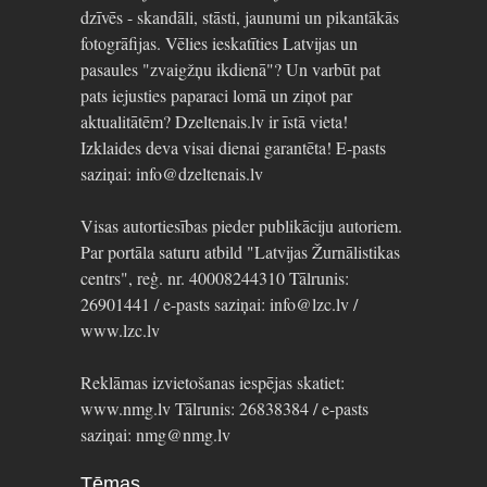
dzīvēs - skandāli, stāsti, jaunumi un pikantākās
fotogrāfijas. Vēlies ieskatīties Latvijas un
pasaules "zvaigžņu ikdienā"? Un varbūt pat
pats iejusties paparaci lomā un ziņot par
aktualitātēm? Dzeltenais.lv ir īstā vieta!
Izklaides deva visai dienai garantēta! E-pasts
saziņai: info@dzeltenais.lv
Visas autortiesības pieder publikāciju autoriem.
Par portāla saturu atbild "Latvijas Žurnālistikas
centrs", reģ. nr. 40008244310 Tālrunis:
26901441 / e-pasts saziņai: info@lzc.lv /
www.lzc.lv
Reklāmas izvietošanas iespējas skatiet:
www.nmg.lv Tālrunis: 26838384 / e-pasts
saziņai: nmg@nmg.lv
Tēmas