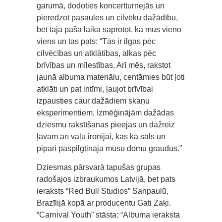
garumā, dodoties koncertturnejās un
pieredzot pasaules un cilvēku dažādību,
bet tajā pašā laikā saprotot, ka mūs vieno
viens un tas pats: “Tās ir ilgas pēc
cilvēcības un atklātības, alkas pēc
brīvības un mīlestības. Arī mēs, rakstot
jaunā albuma materiālu, centāmies būt ļoti
atklāti un pat intīmi, ļaujot brīvībai
izpausties caur dažādiem skaņu
eksperimentiem. Izmēģinājām dažādas
dziesmu rakstīšanas pieejas un dažreiz
ļāvām arī vaļu ironijai, kas kā sāls un
pipari paspilgtināja mūsu domu graudus.”
Dziesmas pārsvarā tapušas grupas
radošajos izbraukumos Latvijā, bet pats
ieraksts “Red Bull Studios” Sanpaulū,
Brazīlijā kopā ar producentu Gati Zaķi.
“Carnival Youth” stāsta: “Albuma ieraksta