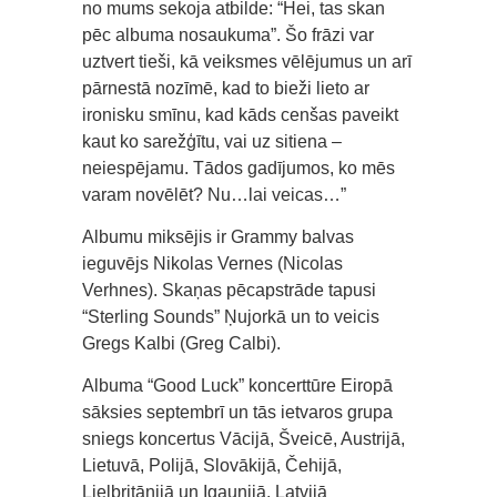
no mums sekoja atbilde: “Hei, tas skan
pēc albuma nosaukuma”. Šo frāzi var
uztvert tieši, kā veiksmes vēlējumus un arī
pārnestā nozīmē, kad to bieži lieto ar
ironisku smīnu, kad kāds cenšas paveikt
kaut ko sarežģītu, vai uz sitiena –
neiespējamu. Tādos gadījumos, ko mēs
varam novēlēt? Nu…lai veicas…”
Albumu miksējis ir Grammy balvas
ieguvējs Nikolas Vernes (Nicolas
Verhnes). Skaņas pēcapstrāde tapusi
“Sterling Sounds” Ņujorkā un to veicis
Gregs Kalbi (Greg Calbi).
Albuma “Good Luck” koncerttūre Eiropā
sāksies septembrī un tās ietvaros grupa
sniegs koncertus Vācijā, Šveicē, Austrijā,
Lietuvā, Polijā, Slovākijā, Čehijā,
Lielbritānijā un Igaunijā. Latvijā