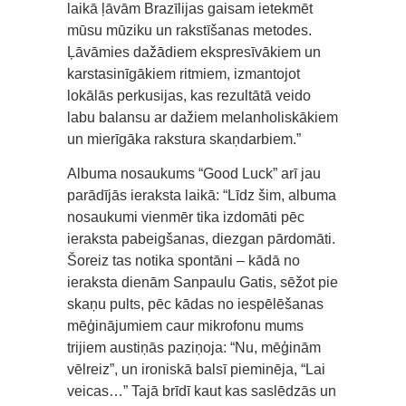
laikā ļāvām Brazīlijas gaisam ietekmēt
mūsu mūziku un rakstīšanas metodes.
Ļāvāmies dažādiem ekspresīvākiem un
karstasinīgākiem ritmiem, izmantojot
lokālās perkusijas, kas rezultātā veido
labu balansu ar dažiem melanholiskākiem
un mierīgāka rakstura skaņdarbiem.”
Albuma nosaukums “Good Luck” arī jau
parādījās ieraksta laikā: “Līdz šim, albuma
nosaukumi vienmēr tika izdomāti pēc
ieraksta pabeigšanas, diezgan pārdomāti.
Šoreiz tas notika spontāni – kādā no
ieraksta dienām Sanpaulu Gatis, sēžot pie
skaņu pults, pēc kādas no iespēlēšanas
mēģinājumiem caur mikrofonu mums
trijiem austiņās paziņoja: “Nu, mēģinām
vēlreiz”, un ironiskā balsī pieminēja, “Lai
veicas…” Tajā brīdī kaut kas saslēdzās un