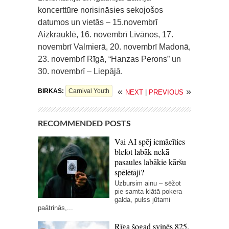
koncerttūre norisināsies sekojošos
datumos un vietās – 15.novembrī
Aizkrauklē, 16. novembrī Līvānos, 17.
novembrī Valmierā, 20. novembrī Madonā,
23. novembrī Rīgā, “Hanzas Perons” un
30. novembrī – Liepājā.
«
»
BIRKAS:
Carnival Youth
NEXT
|
PREVIOUS
RECOMMENDED POSTS
Vai AI spēj iemācīties
blefot labāk nekā
pasaules labākie kāršu
spēlētāji?
Uzbursim ainu – sēžot
pie samta klātā pokera
galda, pulss jūtami
paātrinās,...
Rīga šogad svinēs 825.