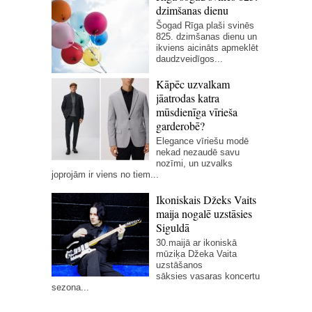
dzimšanas dienu
Šogad Rīga plaši svinēs
825. dzimšanas dienu un
ikviens aicināts apmeklēt
daudzveidīgos...
Kāpēc uzvalkam
jāatrodas katra
mūsdienīga vīrieša
garderobē?
Elegance vīriešu modē
nekad nezaudē savu
nozīmi, un uzvalks
joprojām ir viens no tiem...
Ikoniskais Džeks Vaits
maija nogalē uzstāsies
Siguldā
30.maijā ar ikoniskā
mūziķa Džeka Vaita
uzstāšanos
sāksies vasaras koncertu
sezona...