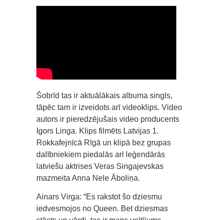
Šobrīd tas ir aktuālākais albuma singls,
tāpēc tam ir izveidots arī videoklips. Video
autors ir pieredzējušais video producents
Igors Linga. Klips filmēts Latvijas 1.
Rokkafejnīcā Rīgā un klipā bez grupas
dalībniekiem piedalās arī leģendārās
latviešu aktrises Veras Singajevskas
mazmeita Anna Nele Āboliņa.
Ainars Virga: “Es rakstot šo dziesmu
iedvesmojos no Queen. Bet dziesmas