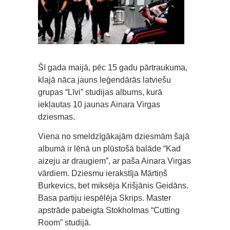
Šī gada maijā, pēc 15 gadu pārtraukuma,
klajā nāca jauns leģendārās latviešu
grupas “Līvi” studijas albums, kurā
iekļautas 10 jaunas Ainara Virgas
dziesmas.
Viena no smeldzīgākajām dziesmām šajā
albumā ir lēnā un plūstošā balāde “Kad
aizeju ar draugiem”, ar paša Ainara Virgas
vārdiem. Dziesmu ierakstīja Mārtiņš
Burkevics, bet miksēja Krišjānis Geidāns.
Basa partiju iespēlēja Skrips. Master
apstrāde pabeigta Stokholmas “Cutting
Room” studijā.