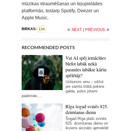
mūzikas straumēšanas un lejupielādes
platformās, tostarp Spotify, Deezer un
Apple Music.
«
»
BIRKAS:
Līvi
NEXT
|
PREVIOUS
RECOMMENDED POSTS
Vai AI spēj iemācīties
blefot labāk nekā
pasaules labākie kāršu
spēlētāji?
Uzbursim ainu – sēžot
pie samta klātā pokera
galda, pulss jūtami
paātrinās,...
Rīga šogad svinēs 825.
dzimšanas dienu
Šogad Rīga plaši svinēs
825. dzimšanas dienu un
ikviens aicināts apmeklēt