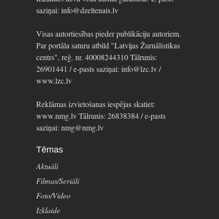
saziņai: info@dzeltenais.lv
Visas autortiesības pieder publikāciju autoriem.
Par portāla saturu atbild "Latvijas Žurnālistikas
centrs", reģ. nr. 40008244310 Tālrunis:
26901441 / e-pasts saziņai: info@lzc.lv /
www.lzc.lv
Reklāmas izvietošanas iespējas skatiet:
www.nmg.lv Tālrunis: 26838384 / e-pasts
saziņai: nmg@nmg.lv
Tēmas
Aktuāli
Filmas/Seriāli
Foto/Video
Izklaide