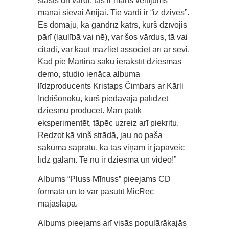
stāsts un vārdi, tas ir mans veltījums
manai sievai Anijai. Tie vārdi ir “iz dzives”.
Es domāju, ka gandrīz katrs, kurš dzīvojis
pārī (laulībā vai nē), var šos vārdus, tā vai
citādi, var kaut mazliet associēt arī ar sevi.
Kad pie Mārtiņa sāku ierakstīt dziesmas
demo, studio ienāca albuma
līdzproducents Kristaps Čimbars ar Kārli
Indrišonoku, kurš piedāvāja palīdzēt
dziesmu producēt. Man patīk
eksperimentēt, tāpēc uzreiz arī piekritu.
Redzot kā viņš strādā, jau no paša
sākuma sapratu, ka tas viņam ir jāpaveic
līdz galam. Te nu ir dziesma un video!”
Albums “Pluss Mīnuss” pieejams CD
formātā un to var pasūtīt MicRec
mājaslapā.
Albums pieejams arī visās populārākajās