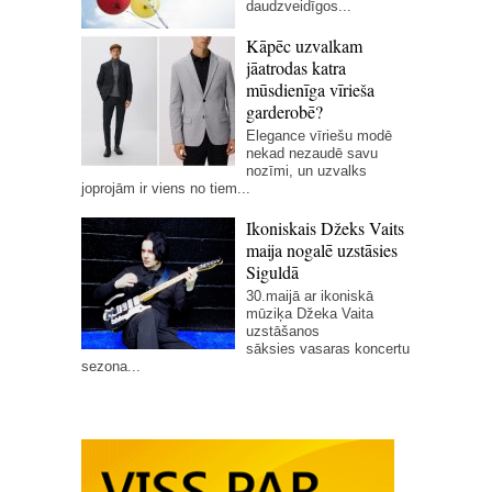
daudzveidīgos...
Kāpēc uzvalkam
jāatrodas katra
mūsdienīga vīrieša
garderobē?
Elegance vīriešu modē
nekad nezaudē savu
nozīmi, un uzvalks
joprojām ir viens no tiem...
Ikoniskais Džeks Vaits
maija nogalē uzstāsies
Siguldā
30.maijā ar ikoniskā
mūziķa Džeka Vaita
uzstāšanos
sāksies vasaras koncertu
sezona...