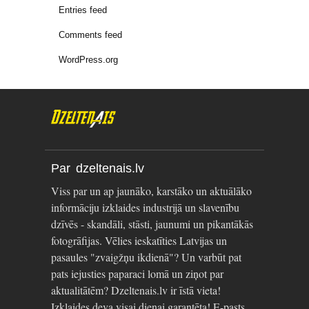
Entries feed
Comments feed
WordPress.org
Par dzeltenais.lv
Viss par un ap jaunāko, karstāko un aktuālāko
informāciju izklaides industrijā un slavenību
dzīvēs - skandāli, stāsti, jaunumi un pikantākās
fotogrāfijas. Vēlies ieskatīties Latvijas un
pasaules "zvaigžņu ikdienā"? Un varbūt pat
pats iejusties paparaci lomā un ziņot par
aktualitātēm? Dzeltenais.lv ir īstā vieta!
Izklaides deva visai dienai garantēta! E-pasts