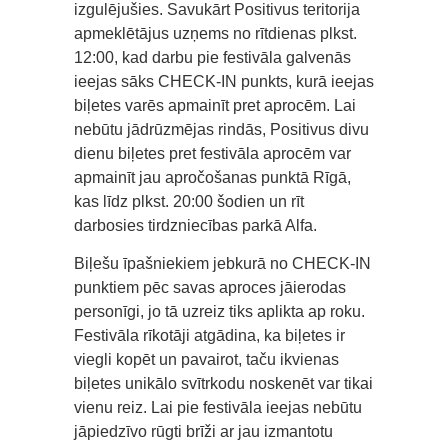
izgulējušies. Savukārt Positivus teritorija
apmeklētājus uzņems no rītdienas plkst.
12:00, kad darbu pie festivāla galvenās
ieejas sāks CHECK-IN punkts, kurā ieejas
biļetes varēs apmainīt pret aprocēm. Lai
nebūtu jādrūzmējas rindās, Positivus divu
dienu biļetes pret festivāla aprocēm var
apmainīt jau apročošanas punktā Rīgā,
kas līdz plkst. 20:00 šodien un rīt
darbosies tirdzniecības parkā Alfa.
Biļešu īpašniekiem jebkurā no CHECK-IN
punktiem pēc savas aproces jāierodas
personīgi, jo tā uzreiz tiks aplikta ap roku.
Festivāla rīkotāji atgādina, ka biļetes ir
viegli kopēt un pavairot, taču ikvienas
biļetes unikālo svītrkodu noskenēt var tikai
vienu reiz. Lai pie festivāla ieejas nebūtu
jāpiedzīvo rūgti brīži ar jau izmantotu