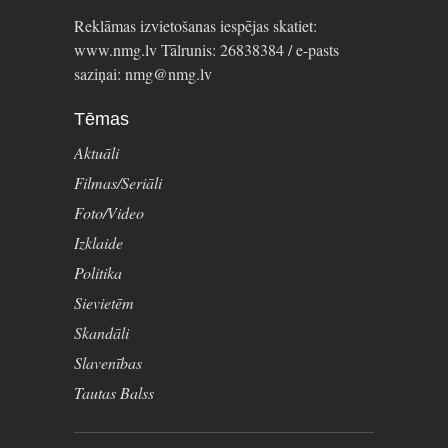
Reklāmas izvietošanas iespējas skatiet:
www.nmg.lv Tālrunis: 26838384 / e-pasts
saziņai: nmg@nmg.lv
Tēmas
Aktuāli
Filmas/Seriāli
Foto/Video
Izklaide
Politika
Sievietēm
Skandāli
Slavenības
Tautas Balss