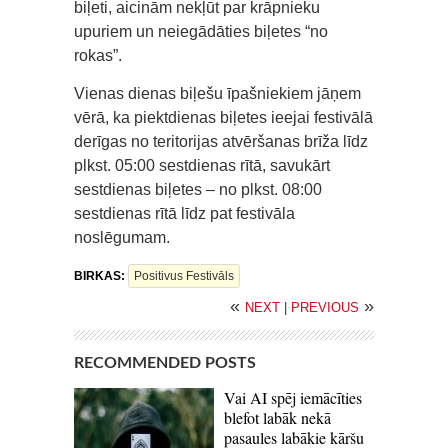
biļeti, aicinām nekļūt par krāpnieku
upuriem un neiegādāties biļetes “no
rokas”.
Vienas dienas biļešu īpašniekiem jāņem
vērā, ka piektdienas biļetes ieejai festivālā
derīgas no teritorijas atvēršanas brīža līdz
plkst. 05:00 sestdienas rītā, savukārt
sestdienas biļetes – no plkst. 08:00
sestdienas rītā līdz pat festivāla
noslēgumam.
BIRKAS:
Positivus Festivāls
«
»
NEXT
|
PREVIOUS
RECOMMENDED POSTS
Vai AI spēj iemācīties
blefot labāk nekā
pasaules labākie kāršu