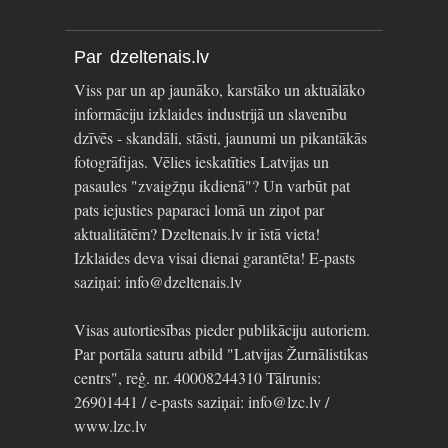
Par dzeltenais.lv
Viss par un ap jaunāko, karstāko un aktuālāko
informāciju izklaides industrijā un slavenību
dzīvēs - skandāli, stāsti, jaunumi un pikantākās
fotogrāfijas. Vēlies ieskatīties Latvijas un
pasaules "zvaigžņu ikdienā"? Un varbūt pat
pats iejusties paparaci lomā un ziņot par
aktualitātēm? Dzeltenais.lv ir īstā vieta!
Izklaides deva visai dienai garantēta! E-pasts
saziņai: info@dzeltenais.lv
Visas autortiesības pieder publikāciju autoriem.
Par portāla saturu atbild "Latvijas Žurnālistikas
centrs", reģ. nr. 40008244310 Tālrunis:
26901441 / e-pasts saziņai: info@lzc.lv /
www.lzc.lv