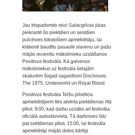
Jau trīspadsmito reizi Salacgrīvas jūras
piekrastē šo piektdien un sestdien
pulcēsies tūkstošiem apmeklētāju, lai
klātienē baudītu pasaulē slavenu un pašu
mājās iecienītu mākslinieku uzstāšanos
Positivus festivālā. Kā galvenos
māksliniekus uz festivāla lielajām
skatuvēm šogad sagaidīsim Disclosure,
The 1975, Underworld un Royal Blood.
Positivus festivāla Telšu pilsētiņa
apmeklētājiem tiks atvērta piektdienas rītā
plkst. 9:00, kad darbu uzsāks arī festivāla
oficiālā autostāvvieta. Tā darbosies līdz
pat svētdienas plkst. 15:00, lai festivāla
apmeklētāji mājās dotos kārtīgi