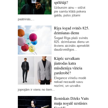
spēlētāji?
Uzbursim ainu – sēžot
pie samta klātā pokera
galda, pulss jūtami
paātrinās,...
Rīga šogad svinēs 825.
dzimšanas dienu
Šogad Rīga plaši svinēs
825. dzimšanas dienu un
ikviens aicināts apmeklēt
daudzveidīgos...
Kāpēc uzvalkam
jāatrodas katra
mūsdienīga vīrieša
garderobē?
Elegance vīriešu modē
nekad nezaudē savu
nozīmi, un uzvalks
joprojām ir viens no tiem...
Ikoniskais Džeks Vaits
maija nogalē uzstāsies
Siguldā