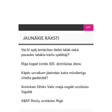
JAUNĀKIE RAKSTI
Vai AI spēj iemācīties blefot labāk nekā
pasaules labākie kāršu spēlētāji?
Rīga šogad svinēs 825. dzimšanas dienu
Kāpēc uzvalkam jāatrodas katra mūsdienīga
vīrieša garderobē?
Ikoniskais Džeks Vaits maija nogalē uzstāsies
Siguldā
A$AP Rocky uzstāsies Rīgā