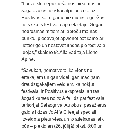
“Lai veiktu nepieciešamos pirkumus un
sagatavotos lieliskai atpūtai, ceļā uz
Positivus katru gadu pie mums iegriežas
liels skaits festivāla apmeklētāju. Šogad
nodrošināsim tiem arī aproču maiņas
punktu, piedāvājot apvienot patīkamo ar
lietderīgo un nestāvēt rindās pie festivāla
ieejas,” skaidro t/c Alfa vadītāja Liene
Apine.
“Savukārt, ņemot vērā, ka viens no
ērtākajiem un gan videi, gan maciņam
draudzīgākajiem veidiem, kā nokļūt
festivālā, ir Positivus ekspresis, arī tas
šogad kursēs no t/c Alfa līdz pat festivāla
teritorijai Salacgrīvā. Autobusi pasažierus
gaidīs līdzās t/c Alfa C ieejai speciāli
izveidotā pieturvietā un to atiešanas laiki
būs – piektdien (26. jūlijā) plkst. 8:00 un