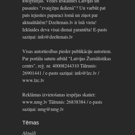
fotogrāfijas. Vēlies ieskatīties Latvijas un
pasaules "zvaigžņu ikdienā"? Un varbūt pat
pats iejusties paparaci lomā un ziņot par
aktualitātēm? Dzeltenais.lv ir īstā vieta!
Izklaides deva visai dienai garantēta! E-pasts
saziņai: info@dzeltenais.lv
Visas autortiesības pieder publikāciju autoriem.
Par portāla saturu atbild "Latvijas Žurnālistikas
centrs", reģ. nr. 40008244310 Tālrunis:
26901441 / e-pasts saziņai: info@lzc.lv /
www.lzc.lv
Reklāmas izvietošanas iespējas skatiet:
www.nmg.lv Tālrunis: 26838384 / e-pasts
saziņai: nmg@nmg.lv
Tēmas
Aktuāli