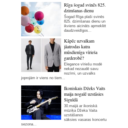
Rīga šogad svinēs 825.
dzimšanas dienu
Šogad Rīga plaši svinēs
825. dzimšanas dienu un
ikviens aicināts apmeklēt
daudzveidīgos...
Kāpēc uzvalkam
jāatrodas katra
mūsdienīga vīrieša
garderobē?
Elegance vīriešu modē
nekad nezaudē savu
nozīmi, un uzvalks
joprojām ir viens no tiem...
Ikoniskais Džeks Vaits
maija nogalē uzstāsies
Siguldā
30.maijā ar ikoniskā
mūziķa Džeka Vaita
uzstāšanos
sāksies vasaras koncertu
sezona...