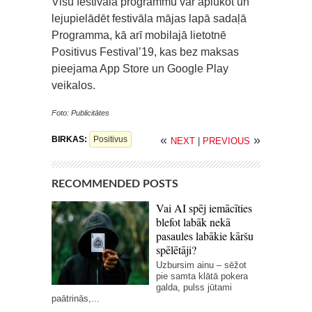
Visu festivāla programmu var aplūkot un
lejupielādēt festivāla mājas lapā sadaļā
Programma, kā arī mobilajā lietotnē
Positivus Festival’19, kas bez maksas
pieejama App Store un Google Play
veikalos.
Foto: Publicitātes
«
»
BIRKAS:
Positivus
NEXT
|
PREVIOUS
RECOMMENDED POSTS
Vai AI spēj iemācīties
blefot labāk nekā
pasaules labākie kāršu
spēlētāji?
Uzbursim ainu – sēžot
pie samta klātā pokera
galda, pulss jūtami
paātrinās,...