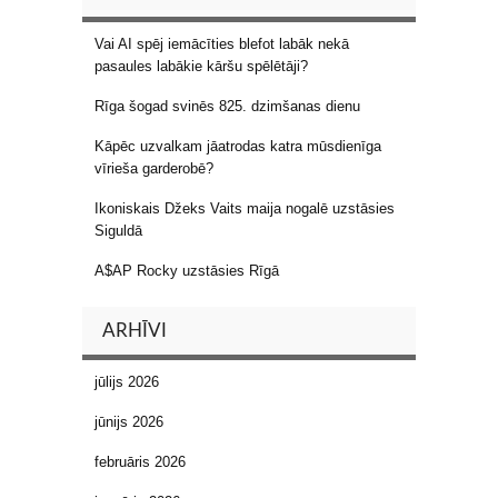
Vai AI spēj iemācīties blefot labāk nekā
pasaules labākie kāršu spēlētāji?
Rīga šogad svinēs 825. dzimšanas dienu
Kāpēc uzvalkam jāatrodas katra mūsdienīga
vīrieša garderobē?
Ikoniskais Džeks Vaits maija nogalē uzstāsies
Siguldā
A$AP Rocky uzstāsies Rīgā
ARHĪVI
jūlijs 2026
jūnijs 2026
februāris 2026