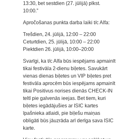
13:30, bet sestdien (27. jūlijā) plkst.
10:00.”
Apročošanas punkta darba laiki t/c Alfa:
Trešdien, 24. jūlijā, 12:00 – 22:00
Ceturtdien, 25. jūlijā, 10:00 – 22:00
Piektdien 26. jūlijā, 10:00–20:00
Svarīgi, ka t/c Alfa būs iespējams apmainīt
tikai festivāla 2-dienu biļetes. Savukārt
vienas dienas biļetes un VIP biļetes pret
festivāla aprocēm būs iespējams apmainīt
tikai Positivus norises dienās CHECK-IN
teltī pie galvenās ieejas. Bet tiem, kuri
biļetes iegādājušies ar ISIC kartes
īpašnieka atlaidi, pie biļešu maiņas
obligāti būs jāuzrāda arī derīga sava ISIC
karte.