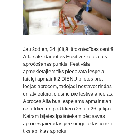
Jau šodien, 24. jūlijā, tirdzniecības centrā
Alfa sāks darboties Positivus oficiālais
apročošanas punkts. Festivāla
apmeklētājiem tiks piedāvāta iespēja
laicīgi apmainīt 2 DIENU biļetes pret
ieejas aprocēm, tādējādi nestāvot rindās
un atvieglojot plūsmu pie festivāla ieejas.
Aproces Alfā būs iespējams apmainīt arī
ceturtdien un piektdien (25. un 26. jūlijā).
Katram biļetes īpašniekam pēc savas
aproces jāierodas personīgi, jo tās uzreiz
tiks apliktas ap roku!