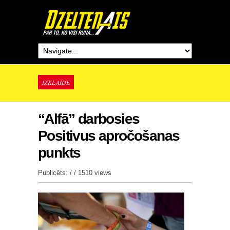
IZKLAIDE
“Alfā” darbosies
Positivus apročošanas
punkts
Publicēts: / /
1510 views