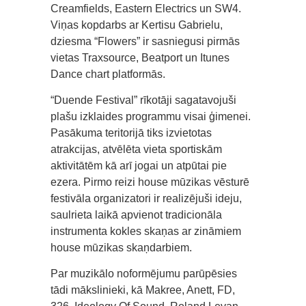
Creamfields, Eastern Electrics un SW4.
Viņas kopdarbs ar Kertisu Gabrielu,
dziesma “Flowers” ir sasniegusi pirmās
vietas Traxsource, Beatport un Itunes
Dance chart platformās.
“Duende Festival” rīkotāji sagatavojuši
plašu izklaides programmu visai ģimenei.
Pasākuma teritorijā tiks izvietotas
atrakcijas, atvēlēta vieta sportiskām
aktivitātēm kā arī jogai un atpūtai pie
ezera. Pirmo reizi house mūzikas vēsturē
festivāla organizatori ir realizējuši ideju,
saulrieta laikā apvienot tradicionāla
instrumenta kokles skaņas ar zināmiem
house mūzikas skaņdarbiem.
Par muzikālo noformējumu parūpēsies
tādi mākslinieki, kā Makree, Anett, FD,