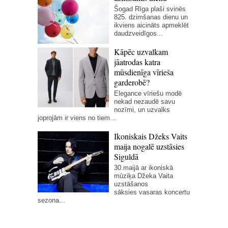
Šogad Rīga plaši svinēs
825. dzimšanas dienu un
ikviens aicināts apmeklēt
daudzveidīgos...
Kāpēc uzvalkam
jāatrodas katra
mūsdienīga vīrieša
garderobē?
Elegance vīriešu modē
nekad nezaudē savu
nozīmi, un uzvalks
joprojām ir viens no tiem...
Ikoniskais Džeks Vaits
maija nogalē uzstāsies
Siguldā
30.maijā ar ikoniskā
mūziķa Džeka Vaita
uzstāšanos
sāksies vasaras koncertu
sezona...