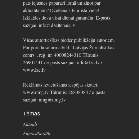
pats iejusties paparaci lomā un ziņot par
aktualitātēm? Dzeltenais.lv ir īstā vieta!
Izklaides deva visai dienai garantēta! E-pasts
saziņai: info@dzeltenais.lv
Visas autortiesības pieder publikāciju autoriem.
Par portāla saturu atbild "Latvijas Žurnālistikas
centrs", reģ. nr. 40008244310 Tālrunis:
26901441 / e-pasts saziņai: info@lzc.lv /
www.lzc.lv
Reklāmas izvietošanas iespējas skatiet:
www.nmg.lv Tālrunis: 26838384 / e-pasts
saziņai: nmg@nmg.lv
Tēmas
Aktuāli
Filmas/Seriāli