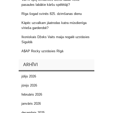
pasaules labākie kāršu spēlētāji?
Rīga šogad svinēs 825. dzimšanas dienu
Kāpēc uzvalkam jāatrodas katra mūsdienīga
vīrieša garderobē?
Ikoniskais Džeks Vaits maija nogalē uzstāsies
Siguldā
A$AP Rocky uzstāsies Rīgā
ARHĪVI
jūlijs 2026
jūnijs 2026
februāris 2026
janvāris 2026
decembris 2025