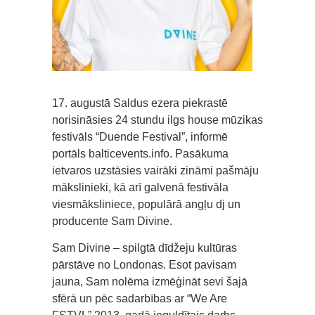
17. augustā Saldus ezera piekrastē
norisināsies 24 stundu ilgs house mūzikas
festivāls “Duende Festival”, informē
portāls balticevents.info. Pasākuma
ietvaros uzstāsies vairāki zināmi pašmāju
mākslinieki, kā arī galvenā festivāla
viesmāksliniece, populārā angļu dj un
producente Sam Divine.
Sam Divine – spilgtā dīdžeju kultūras
pārstāve no Londonas. Esot pavisam
jauna, Sam nolēma izmēģināt sevi šajā
sfērā un pēc sadarbības ar “We Are