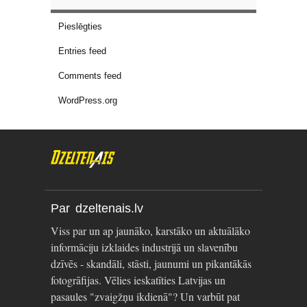
Pieslēgties
Entries feed
Comments feed
WordPress.org
Par dzeltenais.lv
Viss par un ap jaunāko, karstāko un aktuālāko
informāciju izklaides industrijā un slavenību
dzīvēs - skandāli, stāsti, jaunumi un pikantākās
fotogrāfijas. Vēlies ieskatīties Latvijas un
pasaules "zvaigžņu ikdienā"? Un varbūt pat