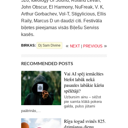
326, Ideology Of Sound, Roland Levan,
John Obscur, El Harmony, NuFreak, V. К,
Arthur Gorbachev, Vol-T, Stigylicious, Ellis
Raily, Marcus D un daudzi citi. Festivāla
biļetes pieejamas visās Biļešu Serviss
kasēs.
«
»
BIRKAS:
Dj Sam Divine
NEXT
|
PREVIOUS
RECOMMENDED POSTS
Vai AI spēj iemācīties
blefot labāk nekā
pasaules labākie kāršu
spēlētāji?
Uzbursim ainu – sēžot
pie samta klātā pokera
galda, pulss jūtami
paātrinās,...
Rīga šogad svinēs 825.
dzimšanas dienu