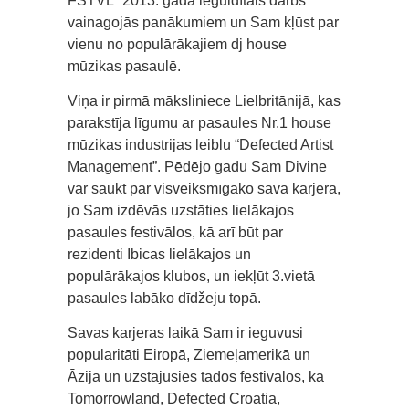
FSTVL” 2013. gadā ieguldītais darbs
vainagojās panākumiem un Sam kļūst par
vienu no populārākajiem dj house
mūzikas pasaulē.
Viņa ir pirmā māksliniece Lielbritānijā, kas
parakstīja līgumu ar pasaules Nr.1 house
mūzikas industrijas leiblu “Defected Artist
Management”. Pēdējo gadu Sam Divine
var saukt par visveiksmīgāko savā karjerā,
jo Sam izdēvās uzstāties lielākajos
pasaules festivālos, kā arī būt par
rezidenti Ibicas lielākajos un
populārākajos klubos, un iekļūt 3.vietā
pasaules labāko dīdžeju topā.
Savas karjeras laikā Sam ir ieguvusi
popularitāti Eiropā, Ziemeļamerikā un
Āzijā un uzstājusies tādos festivālos, kā
Tomorrowland, Defected Croatia,