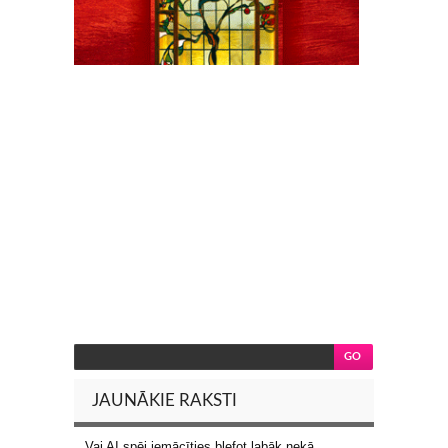
JAUNĀKIE RAKSTI
Vai AI spēj iemācīties blefot labāk nekā