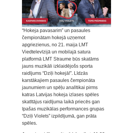
“Hokeja pavasarim” un pasaules
čempionātam hokejā uzņemot
apgriezienus, no 21. maija LMT
Viedtelevīzijā un mobilajā satura
platformā LMT Straume būs skatāms
jauns muzikāli izklaidējošs sporta
raidījums “Dziļi hokejā!”. Līdzās
karstākajiem pasaules čempionāta
jaunumiem un spēļu analītikai pirms
katras Latvijas hokeja izlases spēles
skatītājus raidījuma laikā priecēs gan
īpašas muzikālas performances grupas
“Dziļi Violets” izpildījumā, gan prāta
spēles.