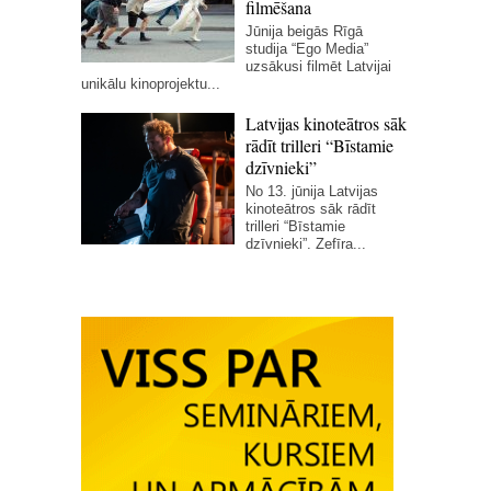
filmēšana
Jūnija beigās Rīgā
studija “Ego Media”
uzsākusi filmēt Latvijai
unikālu kinoprojektu...
Latvijas kinoteātros sāk
rādīt trilleri “Bīstamie
dzīvnieki”
No 13. jūnija Latvijas
kinoteātros sāk rādīt
trilleri “Bīstamie
dzīvnieki”. Zefīra...