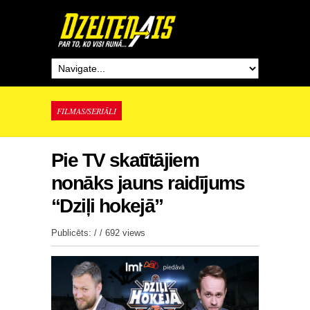
FILMAS/SERIĀLI
Pie TV skatītājiem
nonāks jauns raidījums
“Dziļi hokejā”
Publicēts: / /
692 views