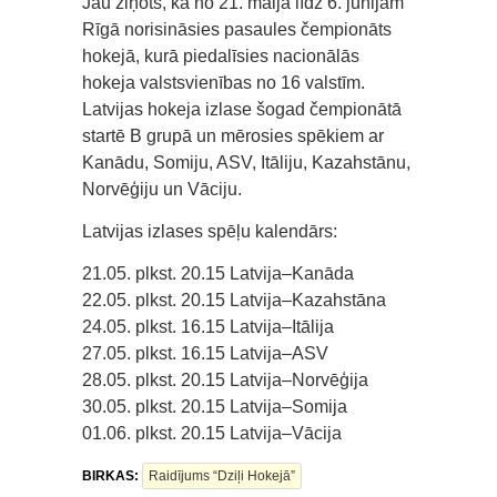
Jau ziņots, ka no 21. maija līdz 6. jūnijam
Rīgā norisināsies pasaules čempionāts
hokejā, kurā piedalīsies nacionālās
hokeja valstsvienības no 16 valstīm.
Latvijas hokeja izlase šogad čempionātā
startē B grupā un mērosies spēkiem ar
Kanādu, Somiju, ASV, Itāliju, Kazahstānu,
Norvēģiju un Vāciju.
Latvijas izlases spēļu kalendārs:
21.05. plkst. 20.15 Latvija–Kanāda
22.05. plkst. 20.15 Latvija–Kazahstāna
24.05. plkst. 16.15 Latvija–Itālija
27.05. plkst. 16.15 Latvija–ASV
28.05. plkst. 20.15 Latvija–Norvēģija
30.05. plkst. 20.15 Latvija–Somija
01.06. plkst. 20.15 Latvija–Vācija
BIRKAS:
Raidījums “Dziļi Hokejā”