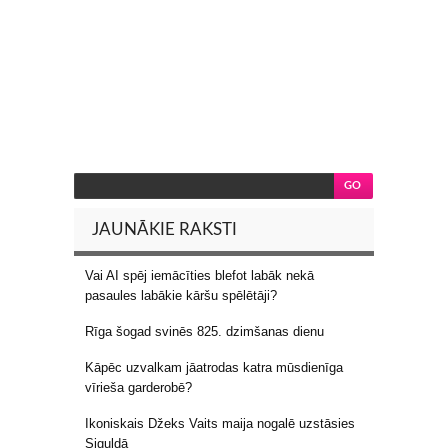
JAUNĀKIE RAKSTI
Vai AI spēj iemācīties blefot labāk nekā
pasaules labākie kāršu spēlētāji?
Rīga šogad svinēs 825. dzimšanas dienu
Kāpēc uzvalkam jāatrodas katra mūsdienīga
vīrieša garderobē?
Ikoniskais Džeks Vaits maija nogalē uzstāsies
Siguldā