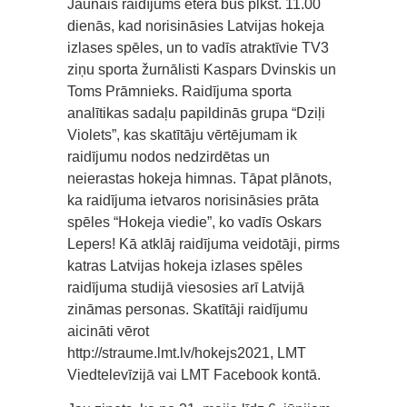
Jaunais raidījums ēterā būs plkst. 11.00
dienās, kad norisināsies Latvijas hokeja
izlases spēles, un to vadīs atraktīvie TV3
ziņu sporta žurnālisti Kaspars Dvinskis un
Toms Prāmnieks. Raidījuma sporta
analītikas sadaļu papildinās grupa “Dziļi
Violets”, kas skatītāju vērtējumam ik
raidījumu nodos nedzirdētas un
neierastas hokeja himnas. Tāpat plānots,
ka raidījuma ietvaros norisināsies prāta
spēles “Hokeja viedie”, ko vadīs Oskars
Lepers! Kā atklāj raidījuma veidotāji, pirms
katras Latvijas hokeja izlases spēles
raidījuma studijā viesosies arī Latvijā
zināmas personas. Skatītāji raidījumu
aicināti vērot
http://straume.lmt.lv/hokejs2021, LMT
Viedtelevīzijā vai LMT Facebook kontā.