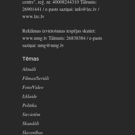
centrs", reģ. nr. 40008244310 Tālrunis:
26901441 / e-pasts saziņai: info@lzc.lv /
www.lzc.lv
Reklāmas izvietošanas iespējas skatiet:
www.nmg.lv Tālrunis: 26838384 / e-pasts
saziņai: nmg@nmg.lv
Tēmas
Aktuāli
Filmas/Seriāli
Foto/Video
Izklaide
Politika
Sievietēm
Skandāli
Slavenības