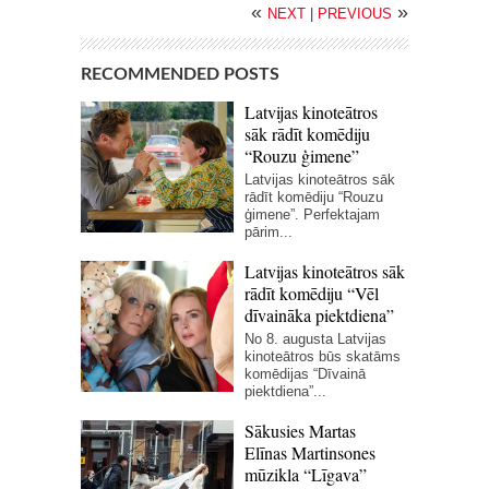
«
»
NEXT
|
PREVIOUS
RECOMMENDED POSTS
Latvijas kinoteātros
sāk rādīt komēdiju
“Rouzu ģimene”
Latvijas kinoteātros sāk
rādīt komēdiju “Rouzu
ģimene”. Perfektajam
pārim...
Latvijas kinoteātros sāk
rādīt komēdiju “Vēl
dīvaināka piektdiena”
No 8. augusta Latvijas
kinoteātros būs skatāms
komēdijas “Dīvainā
piektdiena”...
Sākusies Martas
Elīnas Martinsones
mūzikla “Līgava”