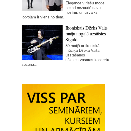
Elegance vīriešu modē
nekad nezaudē savu
nozīmi, un uzvalks
joprojām ir viens no tiem...
Ikoniskais Džeks Vaits
maija nogalē uzstāsies
Siguldā
30.maijā ar ikoniskā
mūziķa Džeka Vaita
uzstāšanos
sāksies vasaras koncertu
sezona...