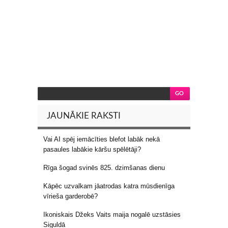
JAUNĀKIE RAKSTI
Vai AI spēj iemācīties blefot labāk nekā
pasaules labākie kāršu spēlētāji?
Rīga šogad svinēs 825. dzimšanas dienu
Kāpēc uzvalkam jāatrodas katra mūsdienīga
vīrieša garderobē?
Ikoniskais Džeks Vaits maija nogalē uzstāsies
Siguldā