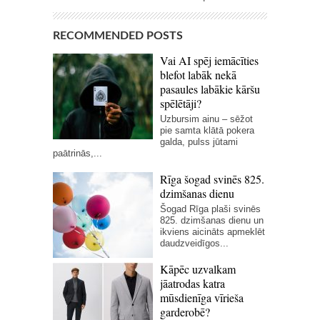
RECOMMENDED POSTS
Vai AI spēj iemācīties
blefot labāk nekā
pasaules labākie kāršu
spēlētāji?
Uzbursim ainu – sēžot
pie samta klātā pokera
galda, pulss jūtami
paātrinās,...
Rīga šogad svinēs 825.
dzimšanas dienu
Šogad Rīga plaši svinēs
825. dzimšanas dienu un
ikviens aicināts apmeklēt
daudzveidīgos...
Kāpēc uzvalkam
jāatrodas katra
mūsdienīga vīrieša
garderobē?