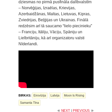
dziesmas no pirmā pusfināla dalībvalstīm
– Norvēģijas, Izraēlas, Krievijas,
Azerbaidžānas, Maltas, Lietuvas, Kipras,
Zviedrijas, Beļģijas un Ukrainas. Finālā
redzēsim arī tā saucamo “lielo piecinieku”
– Franciju, Itāliju, Vāciju, Spāniju un
Lielbritāniju, kā arī organizatoru valsti
Nīderlandi.
BIRKAS:
Eirovīzija
Latvija
Moon Is Rising
Samanta Tīna
«
»
NEXT
|
PREVIOUS