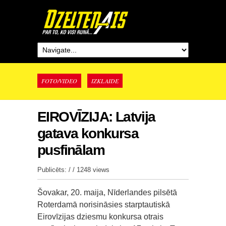
FOTO/VIDEO
IZKLAIDE
EIROVĪZIJA: Latvija
gatava konkursa
pusfinālam
Publicēts: / /
1248 views
Šovakar, 20. maija, Nīderlandes pilsētā
Roterdamā norisināsies starptautiskā
Eirovīzijas dziesmu konkursa otrais