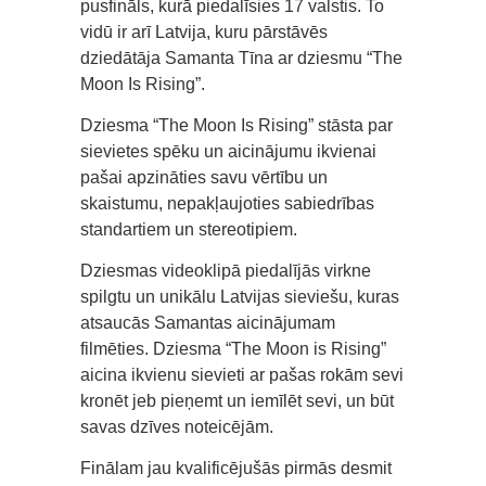
pusfināls, kurā piedalīsies 17 valstis. To
vidū ir arī Latvija, kuru pārstāvēs
dziedātāja Samanta Tīna ar dziesmu “The
Moon Is Rising”.
Dziesma “The Moon Is Rising” stāsta par
sievietes spēku un aicinājumu ikvienai
pašai apzināties savu vērtību un
skaistumu, nepakļaujoties sabiedrības
standartiem un stereotipiem.
Dziesmas videoklipā piedalījās virkne
spilgtu un unikālu Latvijas sieviešu, kuras
atsaucās Samantas aicinājumam
filmēties. Dziesma “The Moon is Rising”
aicina ikvienu sievieti ar pašas rokām sevi
kronēt jeb pieņemt un iemīlēt sevi, un būt
savas dzīves noteicējām.
Finālam jau kvalificējušās pirmās desmit