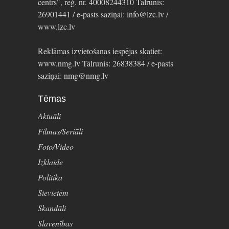
centrs", reģ. nr. 40008244310 Tālrunis:
26901441 / e-pasts saziņai: info@lzc.lv /
www.lzc.lv
Reklāmas izvietošanas iespējas skatiet:
www.nmg.lv Tālrunis: 26838384 / e-pasts
saziņai: nmg@nmg.lv
Tēmas
Aktuāli
Filmas/Seriāli
Foto/Video
Izklaide
Politika
Sievietēm
Skandāli
Slavenības