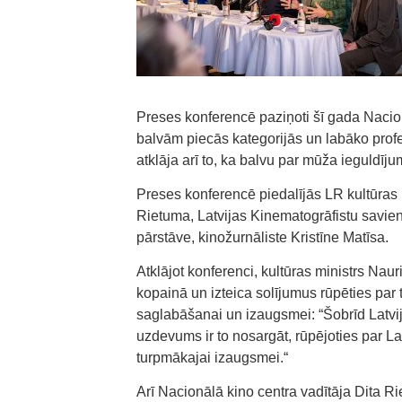
Preses konferencē paziņoti šī gada Nacio
balvām piecās kategorijās un labāko profes
atklāja arī to, ka balvu par mūža ieguldī
Preses konferencē piedalījās LR kultūras 
Rietuma, Latvijas Kinematogrāfistu savie
pārstāve, kinožurnāliste Kristīne Matīsa.
Atklājot konferenci, kultūras ministrs Nau
kopainā un izteica solījumus rūpēties par
saglabāšanai un izaugsmei: “Šobrīd Latvij
uzdevums ir to nosargāt, rūpējoties par La
turpmākajai izaugsmei.“
Arī Nacionālā kino centra vadītāja Dita R