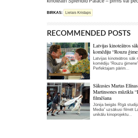
kinoteātrī Splendid Palace – pirms vai pē
BIRKAS:
Lielais Kristaps
RECOMMENDED POSTS
Latvijas kinoteātros sāk
komēdiju “Rouzu ģime
Latvijas kinoteātros sāk r
komēdiju “Rouzu ģimene”
Perfektajam pārim...
Sākusies Martas Elīnas
Martinsones mūzikla “
filmēšana
Jūnija beigās Rīgā studij
Media” uzsākusi filmēt La
unikālu kinoprojektu...