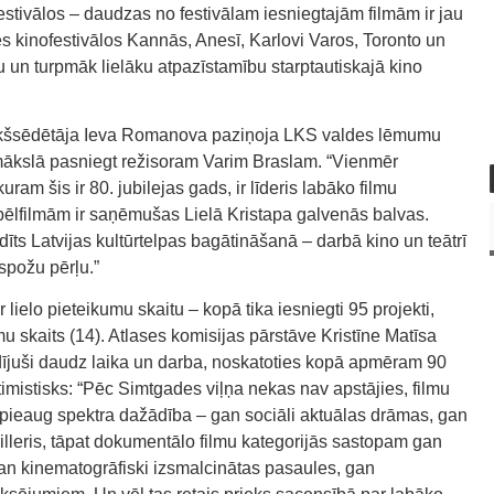
estivālos – daudzas no festivālam iesniegtajām filmām ir jau
kinofestivālos Kannās, Anesī, Karlovi Varos, Toronto un
u un turpmāk lielāku atpazīstamību starptautiskajā kino
iekšsēdētāja Ieva Romanova paziņoja LKS valdes lēmumu
mākslā pasniegt režisoram Varim Braslam. “Vienmēr
kuram šis ir 80. jubilejas gads, ir līderis labāko filmu
pēlfilmām ir saņēmušas Lielā Kristapa galvenās balvas.
īts Latvijas kultūrtelpas bagātināšanā – darbā kino un teātrī
 spožu pērļu.”
lielo pieteikumu skaitu – kopā tika iesniegti 95 projekti,
mu skaits (14). Atlases komisijas pārstāve Kristīne Matīsa
uldījuši daudz laika un darba, noskatoties kopā apmēram 90
imistisks: “Pēc Simtgades viļņa nekas nav apstājies, filmu
 pieaug spektra dažādība – gan sociāli aktuālas drāmas, gan
trilleris, tāpat dokumentālo filmu kategorijās sastopam gan
gan kinematogrāfiski izsmalcinātas pasaules, gan