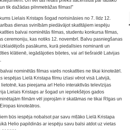
iksējumiem. Un vēl tas retais prieks sacensībā par labāko
s un tik dažādas pilnmetrāžas filmas!”
ums Lielais Kristaps šogad norisināsies no 7. līdz 12.
karības dienas svinībām piedāvājot skatītājiem iespēju
atīties balvai nominētās filmas, studentu konkursa filmas,
as ceremoniju, kas notiks 12. novembrī. Balvu pasniegšanas
 izklaidējošs pasākums, kurā piedalīsies nominanti un
ies klātienē, iegādājoties biļetes, vai arī tiešraidē Latvijas
.
balvai nominētās filmas varēs noskatīties ne tikai kinoteātrī.
espējas Lielā Kristapa filmu izlasi vērot visā Latvijā,
lietotnē, kas pieejama arī Helio interaktīvās televīzijas
ija Lielais Kristaps ar šogad un iepriekšējos gados
ominētajām filmām vēl joprojām ir skatāmas ne tikai Rīgas un
Eiropas kinoteātros.
jiem būs iespēja nobalsot par savu mīļāko Lielā Kristapa
aikā Helio papildinās ar iespēju savu balsi atdot uz vietas