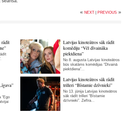
c seansa.
«
»
NEXT
|
PREVIOUS
 rādīt
Latvijas kinoteātros sāk rādīt
ne”
komēdiju “Vēl dīvaināka
piektdiena”
ādīt
.
No 8. augusta Latvijas kinoteātros
būs skatāms komēdijas “Dīvainā
piektdiena”...
Latvijas kinoteātros sāk rādīt
Līgava”
trilleri “Bīstamie dzīvnieki”
No 13. jūnija Latvijas kinoteātros
sāk rādīt trilleri “Bīstamie
a “Ego
dzīvnieki”. Zefīra...
tvijai