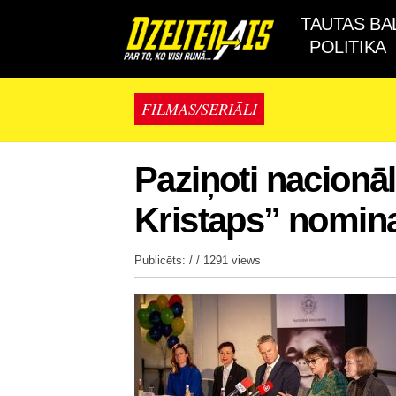
TAUTAS BA
POLITIKA
FILMAS/SERIĀLI
Paziņoti nacionāl
Kristaps” nomina
Publicēts: / /
1291 views