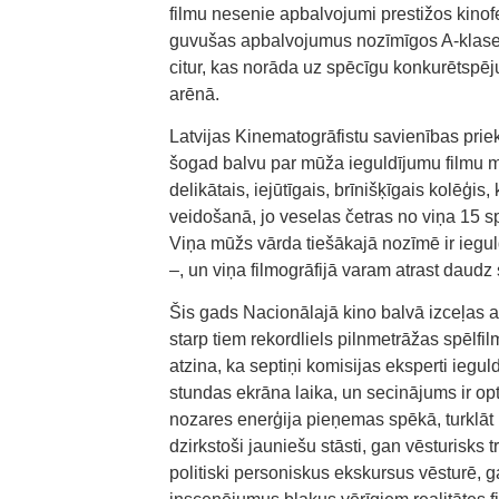
filmu nesenie apbalvojumi prestižos kinof
guvušas apbalvojumus nozīmīgos A-klases 
citur, kas norāda uz spēcīgu konkurētspēj
arēnā.
Latvijas Kinematogrāfistu savienības pr
šogad balvu par mūža ieguldījumu filmu 
delikātais, iejūtīgais, brīnišķīgais kolēģis, 
veidošanā, jo veselas četras no viņa 15 s
Viņa mūžs vārda tiešākajā nozīmē ir ieguld
–, un viņa filmogrāfijā varam atrast daudz
Šis gads Nacionālajā kino balvā izceļas ar 
starp tiem rekordliels pilnmetrāžas spēlfil
atzina, ka septiņi komisijas eksperti ieg
stundas ekrāna laika, un secinājums ir opt
nozares enerģija pieņemas spēkā, turklāt
dzirkstoši jauniešu stāsti, gan vēsturisks 
politiski personiskus ekskursus vēsturē, 