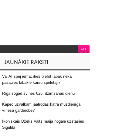
JAUNĀKIE RAKSTI
Vai AI spēj iemācīties blefot labāk nekā
pasaules labākie kāršu spēlētāji?
Rīga šogad svinēs 825. dzimšanas dienu
Kāpēc uzvalkam jāatrodas katra mūsdienīga
vīrieša garderobē?
Ikoniskais Džeks Vaits maija nogalē uzstāsies
Siguldā