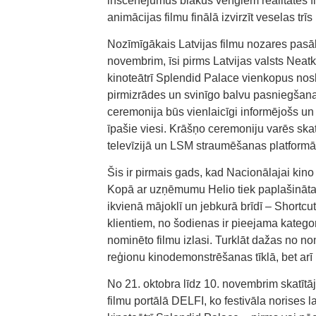
inscenējumus blakus vērīgiem realitātes f
animācijas filmu finālā izvirzīt veselas trī
Nozīmīgākais Latvijas filmu nozares pasāk
novembrim, īsi pirms Latvijas valsts Neat
kinoteātrī Splendid Palace vienkopus nosk
pirmizrādes un svinīgo balvu pasniegšan
ceremonija būs vienlaicīgi informējošs un
īpašie viesi. Krāšņo ceremoniju varēs skatīt
televīzijā un LSM straumēšanas platformā
Šis ir pirmais gads, kad Nacionālajai kino 
Kopā ar uzņēmumu Helio tiek paplašinātas i
ikvienā mājoklī un jebkurā brīdī – Shortcut 
klientiem, no šodienas ir pieejama kategor
nominēto filmu izlasi. Turklāt dažas no n
reģionu kinodemonstrēšanas tīklā, bet arī 
No 21. oktobra līdz 10. novembrim skatītā
filmu portālā DELFI, ko festivāla norises l