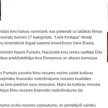
nālās kino balvas nominanti, kas pretendē uz labākās filmas
ionāļu balvām 17 kategorijās. “Lielā Kristapa” rīkotāji
jumu kinomākslā šogad saņems kinorežisors Varis Brasla.
ministrs Nauris Puntulis, Nacionālā kino centra vadītāja Dita
nības priekšsēdētāja Ieva Romanova un atlases komisijas
ris Puntulis uzsvēra filmu nozares nozīmi valsts kultūras
 turpmāku finansiālu nodrošinājumu nozares kvalitātes
as kino piedzīvo savu renesansi. Mans kā kultūras ministra
tvijas filmu nozares finansiālo nodrošinājumu tās
ietuma izcēla nozares uzplaukumu, ko pierādījuši vairāku