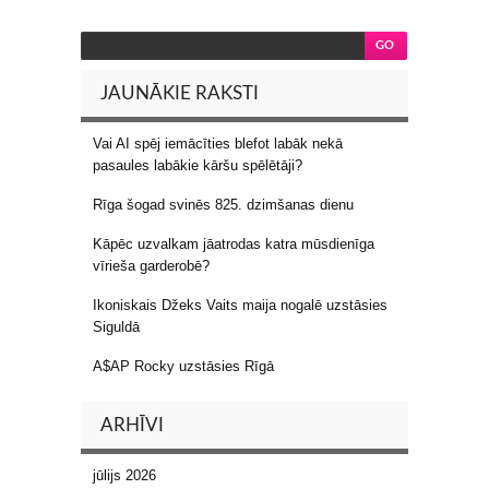
JAUNĀKIE RAKSTI
Vai AI spēj iemācīties blefot labāk nekā
pasaules labākie kāršu spēlētāji?
Rīga šogad svinēs 825. dzimšanas dienu
Kāpēc uzvalkam jāatrodas katra mūsdienīga
vīrieša garderobē?
Ikoniskais Džeks Vaits maija nogalē uzstāsies
Siguldā
A$AP Rocky uzstāsies Rīgā
ARHĪVI
jūlijs 2026