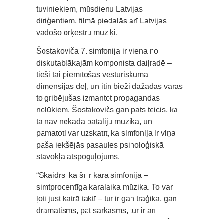
tuviniekiem, mūsdienu Latvijas
diriģentiem, filmā piedalās arī Latvijas
vadošo orķestru mūziķi.
Šostakoviča 7. simfonija ir viena no
diskutablākajām komponista daiļradē –
tieši tai piemītošās vēsturiskuma
dimensijas dēļ, un itin bieži dažādas varas
to gribējušas izmantot propagandas
nolūkiem. Šostakovičs gan pats teicis, ka
tā nav nekāda batāliju mūzika, un
pamatoti var uzskatīt, ka simfonija ir viņa
paša iekšējās pasaules psiholoģiskā
stāvokļa atspoguļojums.
“Skaidrs, ka šī ir kara simfonija –
simtprocentīga karalaika mūzika. To var
ļoti just katrā taktī – tur ir gan traģika, gan
dramatisms, pat sarkasms, tur ir arī