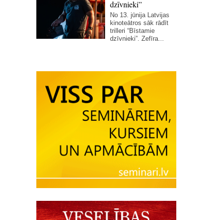
dzīvnieki”
No 13. jūnija Latvijas
kinoteātros sāk rādīt
trilleri “Bīstamie
dzīvnieki”. Zefīra...