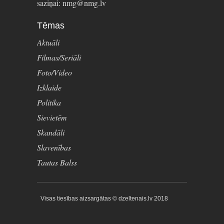
saziņai: nmg@nmg.lv
Tēmas
Aktuāli
Filmas/Seriāli
Foto/Video
Izklaide
Politika
Sievietēm
Skandāli
Slavenības
Tautas Balss
Visas tiesības aizsargātas © dzeltenais.lv 2018