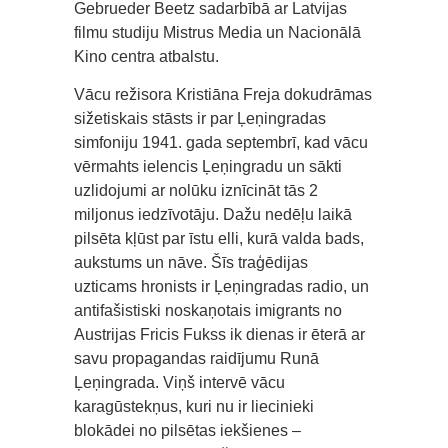
Gebrueder Beetz sadarbībā ar Latvijas
filmu studiju Mistrus Media un Nacionālā
Kino centra atbalstu.
Vācu režisora Kristiāna Freja dokudrāmas
sižetiskais stāsts ir par Ļeņingradas
simfoniju 1941. gada septembrī, kad vācu
vērmahts ielencis Ļeņingradu un sākti
uzlidojumi ar nolūku iznīcināt tās 2
miljonus iedzīvotāju. Dažu nedēļu laikā
pilsēta kļūst par īstu elli, kurā valda bads,
aukstums un nāve. Šīs traģēdijas
uzticams hronists ir Ļeņingradas radio, un
antifašistiski noskaņotais imigrants no
Austrijas Fricis Fukss ik dienas ir ēterā ar
savu propagandas raidījumu Runā
Ļeņingrada. Viņš intervē vācu
karagūstekņus, kuri nu ir liecinieki
blokādei no pilsētas iekšienes –