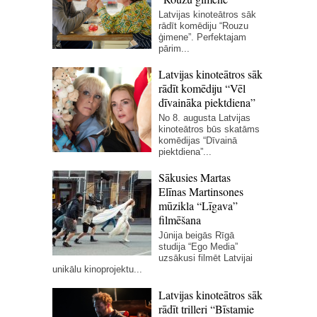
Latvijas kinoteātros sāk
rādīt komēdiju “Rouzu
ģimene”. Perfektajam
pārim...
Latvijas kinoteātros sāk
rādīt komēdiju “Vēl
dīvaināka piektdiena”
No 8. augusta Latvijas
kinoteātros būs skatāms
komēdijas “Dīvainā
piektdiena”...
Sākusies Martas
Elīnas Martinsones
mūzikla “Līgava”
filmēšana
Jūnija beigās Rīgā
studija “Ego Media”
uzsākusi filmēt Latvijai
unikālu kinoprojektu...
Latvijas kinoteātros sāk
rādīt trilleri “Bīstamie