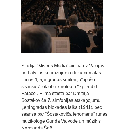
Studija “Mistrus Media” aicina uz Vācijas
un Latvijas kopražojuma dokumentālās
filmas “Ļeņingradas simfonija” īpašo
seansu 7. oktobrī kinoteātrī “Splendid
Palace”. Filma stāsta par Dmitrija
Šostakoviča 7. simfonijas atskaņojumu
Ļeņingradas blokādes laikā (1941), pēc
seansa par “Šostakoviča fenomenu” runās
muzikoloģe Gunda Vaivode un mūziķis
Normunds Šnē.