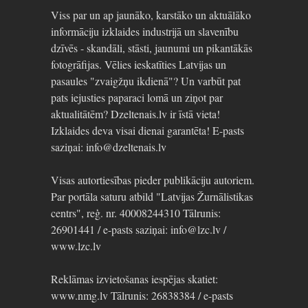
Viss par un ap jaunāko, karstāko un aktuālāko
informāciju izklaides industrijā un slavenību
dzīvēs - skandāli, stāsti, jaunumi un pikantākās
fotogrāfijas. Vēlies ieskatīties Latvijas un
pasaules "zvaigžņu ikdienā"? Un varbūt pat
pats iejusties paparaci lomā un ziņot par
aktualitātēm? Dzeltenais.lv ir īstā vieta!
Izklaides deva visai dienai garantēta! E-pasts
saziņai: info@dzeltenais.lv
Visas autortiesības pieder publikāciju autoriem.
Par portāla saturu atbild "Latvijas Žurnālistikas
centrs", reģ. nr. 40008244310 Tālrunis:
26901441 / e-pasts saziņai: info@lzc.lv /
www.lzc.lv
Reklāmas izvietošanas iespējas skatiet:
www.nmg.lv Tālrunis: 26838384 / e-pasts