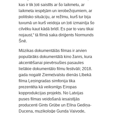
kas ir tik ļoti saistīts ar šo laikmetu, ar
laikmeta iespējām un ierobežojumiem, ar
politisko situāciju, ar režīmu, kurš tur bija
tuvumā un kurš veidoja un ļoti izmainīja šo
cilvēku kaut kādā brīdī. Es par to varu tikai
nojaust,“ tā filmā saka diriģents Normunds
Šnē.
Mūzikas dokumentālās filmas ir arvien
populārāks dokumentālā kino žanrs, kura
akcentēšanai pievērsušies pasaules
lielākie dokumentālo filmu festivāli; 2018.
gada nogalē Ziemeļvalstu dienās Lībekā
filma Ļeņingradas simfonija tika
prezentēta kā veiksmīgs Eiropas
kopprodukcijas projekts. No Latvijas
puses filmas veidošanā iesaistījās
producenti Gints Grūbe un Elīna Gediņa-
Ducena, muzikoloģe Gunda Vaivode,