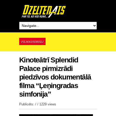
FILMAS/SERIĀLI
Kinoteātrī Splendid
Palace pirmizrādi
piedzīvos dokumentālā
filma “Ļeņingradas
simfonija”
Publicēts: / /
1229 views