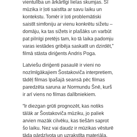
vientulība un ārkārtīgi lielas skumjas. Šī
mūzika ir ļoti saistīta ar savu laiku un
kontekstu. Tomēr ir ļoti problemātiski
saistīt simfoniju ar vienu konkrētu sižetu –
domāju, ka tas sižets ir plašāks un varbūt
pat pilnīgi pretējs tam, ko tā laika padomju
varas iestādes gribēja saskatīt un dzirdēt,”
filmā stāsta diriģents Andris Poga.
Latviešu diriģenti pasaulē ir vieni no
nozīmīgākajiem Šostakoviča interpretiem,
tādēļ filmas īpašajā seansā pēc filmas
paredzēta saruna ar Normundu Šnē, kurš
ir arī viens no filmas dalībniekiem.
“Ir diezgan grūti prognozēt, kas notiks
tālāk ar Šostakoviča mūziku, jo paliek
arvien mazāk cilvēku, kas tiešām saprot
šo laiku. Nez vai daudz ir mūzikas vēsturē
tāda pārdzīvota un uzrakstīta materiāla,