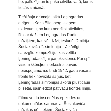
bezpalīdzīgi un to pašu cilvēku varā, kurus
tiecās iznīcināt.
Tieši šajā drūmajā laikā Ļeņingradas
diriģents Karls Eliasbergs saņem
uzdevumu, no kura nedrīkst atteikties, –
līdz ar dažiem Ļeņingradas Radio
mūziķiem, kas vēl dzīvi, iestudēt Dmitrija
Šostakoviča 7. simfoniju – ārkārtīgi
sarežģītu kompozīciju, kas veltīta
Ļeņingradas cīņai par eksistenci. Par spīti
visiem šķēršļiem, orķestris paveic
neiespējamo: īsu brīdi 1942. gada vasarā
fronte tiek novirzīta sāņus, bet
Ļeņingradas simfonijas akordi plūst cauri
pilsētai, sasniedzot pat vācu frontes līniju.
Filmu veido inscenētas epizodes un
dokumentālas sarunas ar Šostakoviča
mūzikas pētniekiem, Šostakoviča