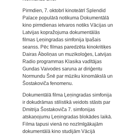
Pirmdien, 7. oktobrī kinoteātrī Splendid
Palace populārā notikuma Dokumentālā
kino pirmdienas ietvaros notiks Vācijas un
Latvijas kopražojuma dokumentālās
filmas Ļeņingradas simfonija īpašais
seanss. Pēc filmas paredzēta kinokritiķes
Dairas Āboliņas un muzikoloģes, Latvijas
Radio programmas Klasika vadītājas
Gundas Vaivodes saruna ar diriģentu
Normundu Šnē par mūziku kinomākslā un
Šostakoviča fenomenu.
Dokumentālā filma Ļeņingradas simfonija
ir dokudrāmas stilistikā veidots stāsts par
Dmitrija Šostakoviča 7. simfonijas
atskaņojumu Ļeņingradas blokādes laikā.
Filma tapusi vienā no nozīmīgākajām
dokumentālā kino studijām Vācijā