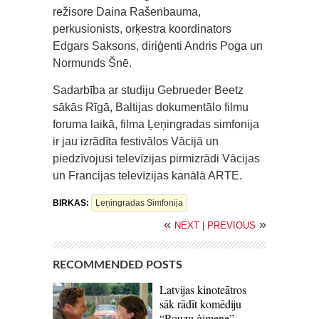
režisore Daina Rašenbauma,
perkusionists, orķestra koordinators
Edgars Saksons, diriģenti Andris Poga un
Normunds Šnē.
Sadarbība ar studiju Gebrueder Beetz
sākās Rīgā, Baltijas dokumentālo filmu
foruma laikā, filma Ļeņingradas simfonija
ir jau izrādīta festivālos Vācijā un
piedzīvojusi televīzijas pirmizrādi Vācijas
un Francijas televīzijas kanālā ARTE.
BIRKAS:
Ļeņingradas Simfonija
«
»
NEXT
|
PREVIOUS
RECOMMENDED POSTS
Latvijas kinoteātros
sāk rādīt komēdiju
“Rouzu ģimene”