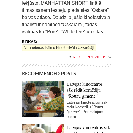
Iekļūstot MANHATTAN SHORT finālā,
filmas saņem iespēju piedalīties “Oskara”
balvas atlasē. Daudzi bijušie kinofestivāla
finālisti ir nominēti “Oskaram”, tādas
īsfilmas kā “Pure”, “White Eye” un citas.
BIRKAS:
Manhetenas Īsfilmu Kinofestivāla Uzvarētāji
«
»
NEXT
|
PREVIOUS
RECOMMENDED POSTS
Latvijas kinoteātros
sāk rādīt komēdiju
“Rouzu ģimene”
Latvijas kinoteātros sāk
rādīt komēdiju “Rouzu
ģimene”. Perfektajam
pārim...
Latvijas kinoteātros sāk