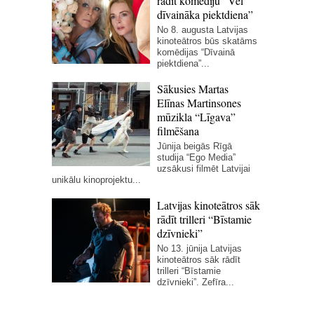
rādīt komēdiju “Vēl
dīvaināka piektdiena”
No 8. augusta Latvijas
kinoteātros būs skatāms
komēdijas “Dīvainā
piektdiena”...
Sākusies Martas
Elīnas Martinsones
mūzikla “Līgava”
filmēšana
Jūnija beigās Rīgā
studija “Ego Media”
uzsākusi filmēt Latvijai
unikālu kinoprojektu...
Latvijas kinoteātros sāk
rādīt trilleri “Bīstamie
dzīvnieki”
No 13. jūnija Latvijas
kinoteātros sāk rādīt
trilleri “Bīstamie
dzīvnieki”. Zefīra...