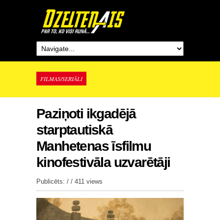
FILMAS/SERIĀLI
Paziņoti ikgadējā
starptautiskā
Manhetenas īsfilmu
kinofestivāla uzvarētāji
Publicēts: / /
411 views