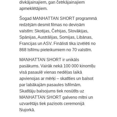
divkājainajiem, gan četrkājainajiem
apmeklētājiem.
Šogad MANHATTAN SHORT programmā
redzējām desmit filmas no deviņām
valstīm: Skotijas, Čehijas, Slovākijas,
Spānijas, Austrālijas, Somijas, Libānas,
Francijas un ASV. Finālisti tika izvēlēti no
868 īsfilmu pieteikumiem no 70 valstīm.
MANHATTAN SHORT ir unikāls
pasākums. Vairāk nekā 100 000 kinomīļu
visā pasaulē vienas nedēļas laikā
apvienojas ar mērķi – skatīties un balsot
par labākajām pasaules īsfilmām.
Skatītāju balsojums tiek nosūtīts uz
MANHATTAN SHORT galveno mītni un
uzvarētājs tiek paziņots ceremonijā
Ņujorkā.