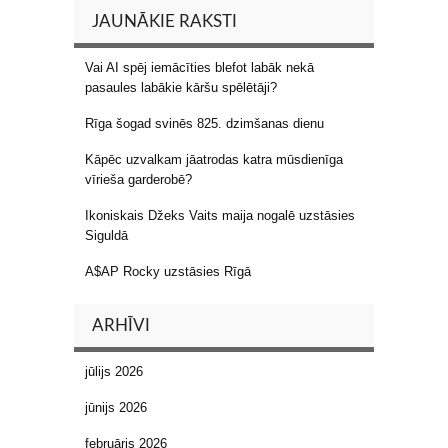
JAUNĀKIE RAKSTI
Vai AI spēj iemācīties blefot labāk nekā
pasaules labākie kāršu spēlētāji?
Rīga šogad svinēs 825. dzimšanas dienu
Kāpēc uzvalkam jāatrodas katra mūsdienīga
vīrieša garderobē?
Ikoniskais Džeks Vaits maija nogalē uzstāsies
Siguldā
A$AP Rocky uzstāsies Rīgā
ARHĪVI
jūlijs 2026
jūnijs 2026
februāris 2026