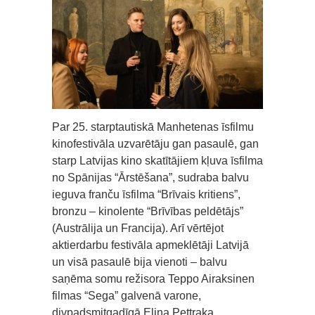
Par 25. starptautiskā Manhetenas īsfilmu
kinofestivāla uzvarētāju gan pasaulē, gan
starp Latvijas kino skatītājiem kļuva īsfilma
no Spānijas “Ārstēšana”, sudraba balvu
ieguva franču īsfilma “Brīvais kritiens”,
bronzu – kinolente “Brīvības peldētājs”
(Austrālija un Francija). Arī vērtējot
aktierdarbu festivāla apmeklētāji Latvijā
un visā pasaulē bija vienoti – balvu
saņēma somu režisora Teppo Airaksinen
filmas “Sega” galvenā varone,
divpadsmitgadīgā Elina Pettraka.