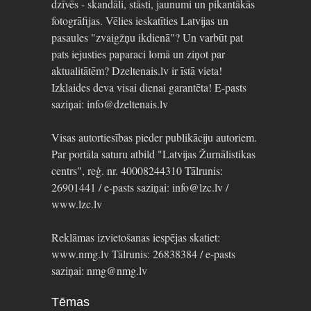
dzīvēs - skandāli, stāsti, jaunumi un pikantākās
fotogrāfijas. Vēlies ieskatīties Latvijas un
pasaules "zvaigžņu ikdienā"? Un varbūt pat
pats iejusties paparaci lomā un ziņot par
aktualitātēm? Dzeltenais.lv ir īstā vieta!
Izklaides deva visai dienai garantēta! E-pasts
saziņai: info@dzeltenais.lv
Visas autortiesības pieder publikāciju autoriem.
Par portāla saturu atbild "Latvijas Žurnālistikas
centrs", reģ. nr. 40008244310 Tālrunis:
26901441 / e-pasts saziņai: info@lzc.lv /
www.lzc.lv
Reklāmas izvietošanas iespējas skatiet:
www.nmg.lv Tālrunis: 26838384 / e-pasts
saziņai: nmg@nmg.lv
Tēmas