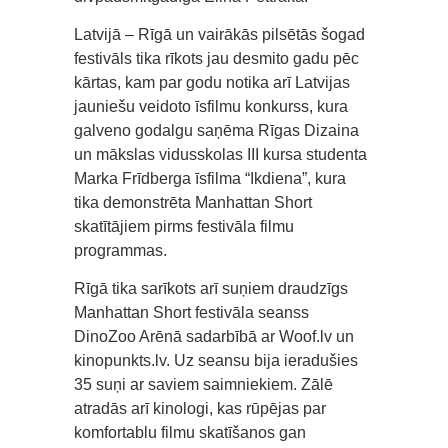
Latvijā – Rīgā un vairākās pilsētās šogad
festivāls tika rīkots jau desmito gadu pēc
kārtas, kam par godu notika arī Latvijas
jauniešu veidoto īsfilmu konkurss, kura
galveno godalgu saņēma Rīgas Dizaina
un mākslas vidusskolas III kursa studenta
Marka Frīdberga īsfilma “Ikdiena”, kura
tika demonstrēta Manhattan Short
skatītājiem pirms festivāla filmu
programmas.
Rīgā tika sarīkots arī suņiem draudzīgs
Manhattan Short festivāla seanss
DinoZoo Arēnā sadarbībā ar Woof.lv un
kinopunkts.lv. Uz seansu bija ieradušies
35 suņi ar saviem saimniekiem. Zālē
atradās arī kinologi, kas rūpējas par
komfortablu filmu skatīšanos gan