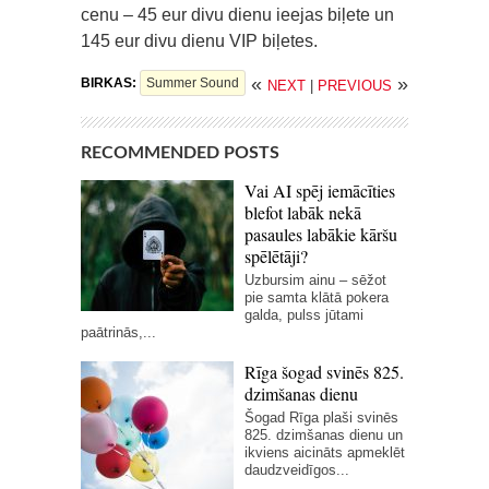
cenu – 45 eur divu dienu ieejas biļete un
145 eur divu dienu VIP biļetes.
«
»
BIRKAS:
Summer Sound
NEXT
|
PREVIOUS
RECOMMENDED POSTS
Vai AI spēj iemācīties
blefot labāk nekā
pasaules labākie kāršu
spēlētāji?
Uzbursim ainu – sēžot
pie samta klātā pokera
galda, pulss jūtami
paātrinās,...
Rīga šogad svinēs 825.
dzimšanas dienu
Šogad Rīga plaši svinēs
825. dzimšanas dienu un
ikviens aicināts apmeklēt
daudzveidīgos...