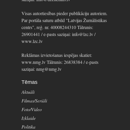
Visas autortiesības pieder publikāciju autoriem.
Par portāla saturu atbild "Latvijas Žurnālistikas
centrs", reģ. nr. 40008244310 Tālrunis:
26901441 / e-pasts saziņai: info@lzc.lv /
www.lzc.lv
Reklāmas izvietošanas iespējas skatiet:
www.nmg.lv Tālrunis: 26838384 / e-pasts
saziņai: nmg@nmg.lv
Tēmas
Aktuāli
Filmas/Seriāli
Foto/Video
Izklaide
Politika