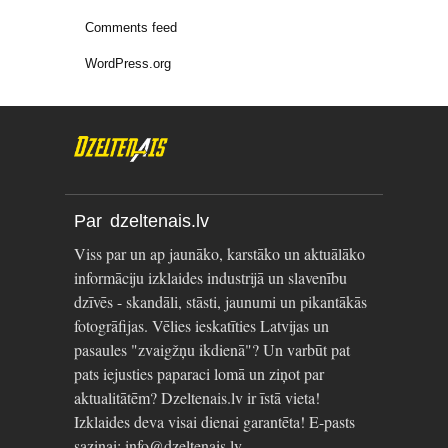
Comments feed
WordPress.org
Par dzeltenais.lv
Viss par un ap jaunāko, karstāko un aktuālāko
informāciju izklaides industrijā un slavenību
dzīvēs - skandāli, stāsti, jaunumi un pikantākās
fotogrāfijas. Vēlies ieskatīties Latvijas un
pasaules "zvaigžņu ikdienā"? Un varbūt pat
pats iejusties paparaci lomā un ziņot par
aktualitātēm? Dzeltenais.lv ir īstā vieta!
Izklaides deva visai dienai garantēta! E-pasts
saziņai: info@dzeltenais.lv