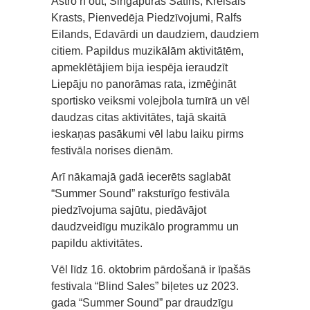
Astro’n’out, Singapūras Satīns, Kreisais
Krasts, Pienvedēja Piedzīvojumi, Ralfs
Eilands, Edavārdi un daudziem, daudziem
citiem. Papildus muzikālām aktivitātēm,
apmeklētājiem bija iespēja ieraudzīt
Liepāju no panorāmas rata, izmēģināt
sportisko veiksmi volejbola turnīrā un vēl
daudzas citas aktivitātes, tajā skaitā
ieskaņas pasākumi vēl labu laiku pirms
festivāla norises dienām.
Arī nākamajā gadā iecerēts saglabāt
“Summer Sound” raksturīgo festivāla
piedzīvojuma sajūtu, piedāvājot
daudzveidīgu muzikālo programmu un
papildu aktivitātes.
Vēl līdz 16. oktobrim pārdošanā ir īpašās
festivala “Blind Sales” biļetes uz 2023.
gada “Summer Sound” par draudzīgu