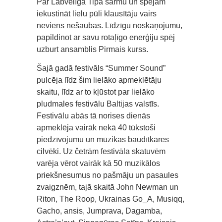
Par Labvēlīgā Tipa šarmu un spējām
iekustināt lielu pūli klausītāju vairs
neviens nešaubas. Līdzīgu noskaņojumu,
papildinot ar savu rotaļīgo enerģiju spēj
uzburt ansamblis Pirmais kurss.
Šajā gadā festivāls “Summer Sound”
pulcēja līdz šim lielāko apmeklētāju
skaitu, līdz ar to kļūstot par lielāko
pludmales festivālu Baltijas valstīs.
Festivālu abās tā norises dienās
apmeklēja vairāk nekā 40 tūkstoši
piedzīvojumu un mūzikas baudītkāres
cilvēki. Uz četrām festivāla skatuvēm
varēja vērot vairāk kā 50 muzikālos
priekšnesumus no pašmāju un pasaules
zvaigznēm, tajā skaitā John Newman un
Riton, The Roop, Ukrainas Go_A, Musiqq,
Gacho, ansis, Jumprava, Dagamba,