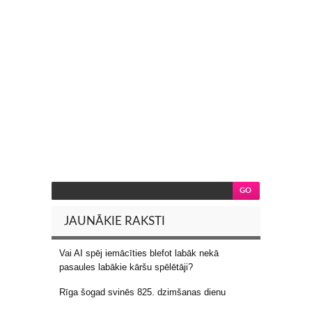
JAUNĀKIE RAKSTI
Vai AI spēj iemācīties blefot labāk nekā
pasaules labākie kāršu spēlētāji?
Rīga šogad svinēs 825. dzimšanas dienu