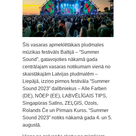
Šīs vasaras apmeklētākais pludmales
mūzikas festivāls Baltijā – “Summer
Sound”, gatavojoties nākamā gada
centrālajam vasaras notikumam vienā no
skaistākajām Latvijas pludmalēm –
Liepājā, izziņo pirmos festivāla “Summer
Sound 2023” dalībniekus – Alle Farben
(DE), NŌEP (EE), LABVĒLĪGAIS TIPS,
Singapūras Satīns, ZEĻĢIS, Ozols,
Rolands Če un Pirmais Kurss. “Summer
Sound 2023” notiks nākamā gada 4. un 5.
augustā.