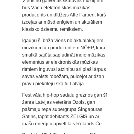
Viens no galvenās skatuves mūziķiem
būs Vācu elektroniskās mūzikas
producents un dīdžejs Alle Farben, kurš
izceļas ar mūsdienīgiem un aktuāliem
klasisko dziesmu remiksiem.
Igauņu šī brīža viens no aktuālākajiem
mūziķiem un producentiem NŌEP, kura
smalkā sajūta sapludināt indie mūzikas
elementus ar elektroniskās mūzikas
ritmiem ir guvusi atzinību arī plaši ārpus
savas valsts robežām, pulcējot arīdzan
prāvu piekritēju skaitu Latvijā.
Festivāla hip-hop sadaļu greznos gan šī
žanra Latvijas veterāns Ozols, gan
pašmāju repa supergrupa Singapūras
Satīns, tāpat debitants ZEĻĢIS un ar
īpašu enerģiju apveltītais Rolands Če.