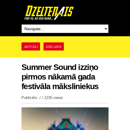
AKTUĀLI
IZKLAIDE
Summer Sound izziņo
pirmos nākamā gada
festivāla māksliniekus
Publicēts: / /
1235 views