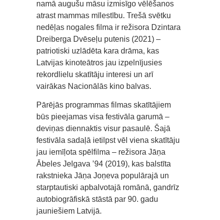
namā augušu māsu izmisīgo vēlēšanos
atrast mammas mīlestību. Trešā svētku
nedēļas nogales filma ir režisora Dzintara
Dreiberga Dvēseļu putenis (2021) –
patriotiski uzlādēta kara drāma, kas
Latvijas kinoteātros jau izpelnījusies
rekordlielu skatītāju interesi un arī
vairākas Nacionālās kino balvas.
Pārējās programmas filmas skatītājiem
būs pieejamas visa festivāla garumā –
deviņas diennaktis visur pasaulē. Šajā
festivāla sadaļā ietilpst vēl viena skatītāju
jau iemīļota spēlfilma – režisora Jāņa
Ābeles Jelgava ’94 (2019), kas balstīta
rakstnieka Jāņa Joņeva populārajā un
starptautiski apbalvotajā romānā, gandrīz
autobiogrāfiskā stāstā par 90. gadu
jauniešiem Latvijā.