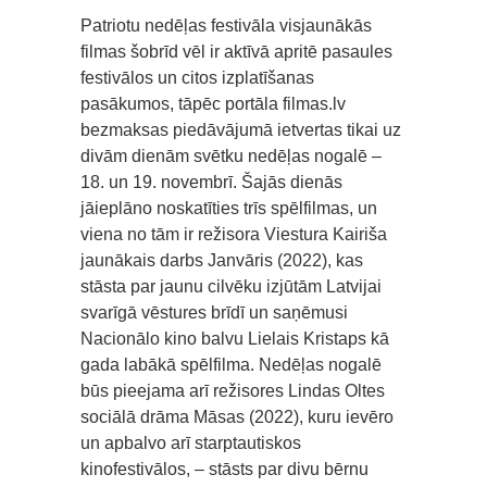
Patriotu nedēļas festivāla visjaunākās
filmas šobrīd vēl ir aktīvā apritē pasaules
festivālos un citos izplatīšanas
pasākumos, tāpēc portāla filmas.lv
bezmaksas piedāvājumā ietvertas tikai uz
divām dienām svētku nedēļas nogalē –
18. un 19. novembrī. Šajās dienās
jāieplāno noskatīties trīs spēlfilmas, un
viena no tām ir režisora Viestura Kairiša
jaunākais darbs Janvāris (2022), kas
stāsta par jaunu cilvēku izjūtām Latvijai
svarīgā vēstures brīdī un saņēmusi
Nacionālo kino balvu Lielais Kristaps kā
gada labākā spēlfilma. Nedēļas nogalē
būs pieejama arī režisores Lindas Oltes
sociālā drāma Māsas (2022), kuru ievēro
un apbalvo arī starptautiskos
kinofestivālos, – stāsts par divu bērnu