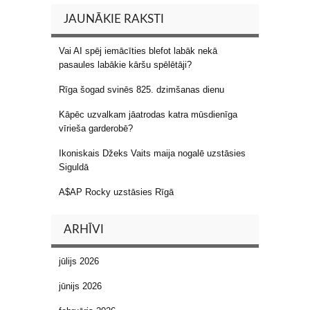
JAUNĀKIE RAKSTI
Vai AI spēj iemācīties blefot labāk nekā
pasaules labākie kāršu spēlētāji?
Rīga šogad svinēs 825. dzimšanas dienu
Kāpēc uzvalkam jāatrodas katra mūsdienīga
vīrieša garderobē?
Ikoniskais Džeks Vaits maija nogalē uzstāsies
Siguldā
A$AP Rocky uzstāsies Rīgā
ARHĪVI
jūlijs 2026
jūnijs 2026