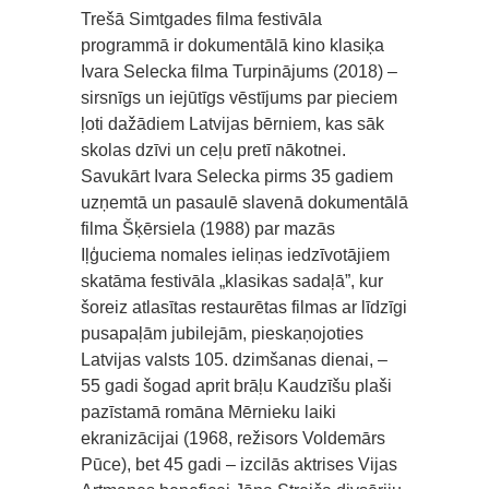
Trešā Simtgades filma festivāla
programmā ir dokumentālā kino klasiķa
Ivara Selecka filma Turpinājums (2018) –
sirsnīgs un iejūtīgs vēstījums par pieciem
ļoti dažādiem Latvijas bērniem, kas sāk
skolas dzīvi un ceļu pretī nākotnei.
Savukārt Ivara Selecka pirms 35 gadiem
uzņemtā un pasaulē slavenā dokumentālā
filma Šķērsiela (1988) par mazās
Iļģuciema nomales ieliņas iedzīvotājiem
skatāma festivāla „klasikas sadaļā”, kur
šoreiz atlasītas restaurētas filmas ar līdzīgi
pusapaļām jubilejām, pieskaņojoties
Latvijas valsts 105. dzimšanas dienai, –
55 gadi šogad aprit brāļu Kaudzīšu plaši
pazīstamā romāna Mērnieku laiki
ekranizācijai (1968, režisors Voldemārs
Pūce), bet 45 gadi – izcilās aktrises Vijas