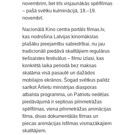
novembrim, bet trīs visjaunākās spēlfilmas
– pašā svētku kulminācijā, 18.–19.
novembrī.
Nacionālā Kino centra portāls filmas.lv,
kas nodrošina Latvijas kinomākslas
plašāku pieejamību sabiedrībai, nu jau
tradicionāli piedāvā skatītājiem regulārus
tiešsaistes festivālus – filmu izlasi, kas
konkrētā laika periodā bez maksas
skatāma visā pasaulē un dažādos
mobilajos ekrānos. Šogad svētkus palīdz
sarīkot Ārlietu ministrijas diasporas
atbalsta programma, un Patriotu nedēļas
piedāvājumā ir septiņas pilnmetrāžas
spēlfilmas, viena pilnmetrāžas animācijas
filma, divas dokumentālās filmas un
piecas animācijas īsfilmas vismazākajiem
skatītājiem.