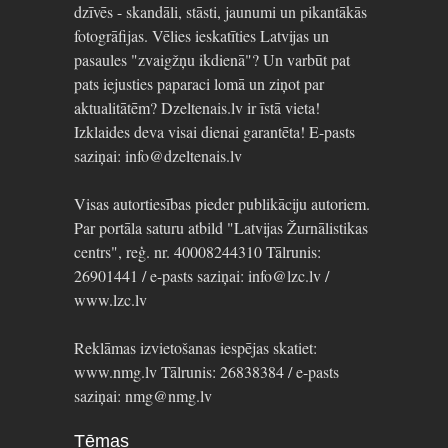
dzīvēs - skandāli, stāsti, jaunumi un pikantākās
fotogrāfijas. Vēlies ieskatīties Latvijas un
pasaules "zvaigžņu ikdienā"? Un varbūt pat
pats iejusties paparaci lomā un ziņot par
aktualitātēm? Dzeltenais.lv ir īstā vieta!
Izklaides deva visai dienai garantēta! E-pasts
saziņai: info@dzeltenais.lv
Visas autortiesības pieder publikāciju autoriem.
Par portāla saturu atbild "Latvijas Žurnālistikas
centrs", reģ. nr. 40008244310 Tālrunis:
26901441 / e-pasts saziņai: info@lzc.lv /
www.lzc.lv
Reklāmas izvietošanas iespējas skatiet:
www.nmg.lv Tālrunis: 26838384 / e-pasts
saziņai: nmg@nmg.lv
Tēmas