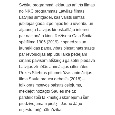
Svētku programmā iekļautas arī trīs filmas
no NKC programmas Latvijas filmas
Latvijas simtgadei, kas valsts simtās
jubilejas gadā izpelnījās lielu ievērību un
atjaunoja Latvijas kinoskatītāju interesi
par nacionālo kino. Režisora Gata Šmita
spēlfilma 1906 (2019) ir spriedzes un
jauneklīgas pārgalvības piesātināts stāsts
par revolūcijas atplūdu laika pēdējām
cīņām; pavisam atšķirīgu gaisotni piedāvā
Latvijas zīmētās animācijas ciltsmātes
Rozes Stiebras pilnmetrāžas animācijas
filma Saule brauca debesīs (2018) –
folkloras motīvos balstīts ceļojums,
meklējot nozagto Saules meitu;
pārsteidzoši laikmetīgu skanējumu šim
piedzīvojumam piešķir Jauno Jāņu
orķestra oriģinālmūzika.