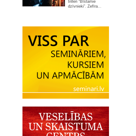
trilleri “Bīstamie
dzīvnieki”. Zefīra...