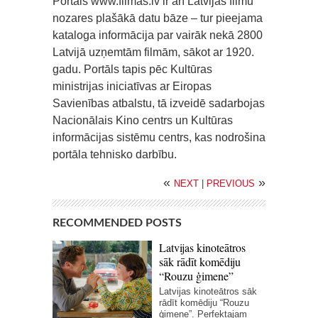
Portāls www.filmas.lv ir arī Latvijas filmu
nozares plašākā datu bāze – tur pieejama
kataloga informācija par vairāk nekā 2800
Latvijā uzņemtām filmām, sākot ar 1920.
gadu. Portāls tapis pēc Kultūras
ministrijas iniciatīvas ar Eiropas
Savienības atbalstu, tā izveidē sadarbojas
Nacionālais Kino centrs un Kultūras
informācijas sistēmu centrs, kas nodrošina
portāla tehnisko darbību.
«
»
NEXT
|
PREVIOUS
RECOMMENDED POSTS
Latvijas kinoteātros
sāk rādīt komēdiju
“Rouzu ģimene”
Latvijas kinoteātros sāk
rādīt komēdiju “Rouzu
ģimene”. Perfektajam