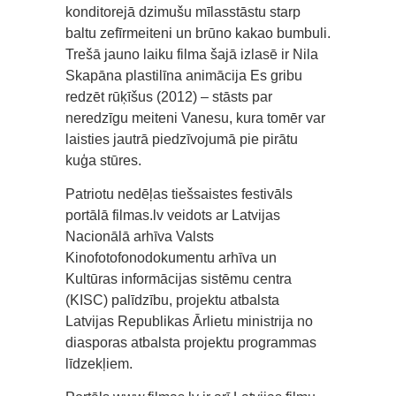
konditorejā dzimušu mīlasstāstu starp
baltu zefīrmeiteni un brūno kakao bumbuli.
Trešā jauno laiku filma šajā izlasē ir Nila
Skapāna plastilīna animācija Es gribu
redzēt rūķīšus (2012) – stāsts par
neredzīgu meiteni Vanesu, kura tomēr var
laisties jautrā piedzīvojumā pie pirātu
kuģa stūres.
Patriotu nedēļas tiešsaistes festivāls
portālā filmas.lv veidots ar Latvijas
Nacionālā arhīva Valsts
Kinofotofonodokumentu arhīva un
Kultūras informācijas sistēmu centra
(KISC) palīdzību, projektu atbalsta
Latvijas Republikas Ārlietu ministrija no
diasporas atbalsta projektu programmas
līdzekļiem.