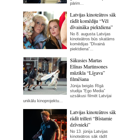
pārim...
Latvijas kinoteātros sāk
rādīt komēdiju “Vēl
dīvaināka piektdiena”
No 8. augusta Latvijas
kinoteātros būs skatāms
komēdijas “Dīvainā
piektdiena”...
Sākusies Martas
Elīnas Martinsones
mūzikla “Līgava”
filmēšana
Jūnija beigās Rīgā
studija “Ego Media”
uzsākusi filmēt Latvijai
unikālu kinoprojektu...
Latvijas kinoteātros sāk
rādīt trilleri “Bīstamie
dzīvnieki”
No 13. jūnija Latvijas
kinoteātros sāk rādīt