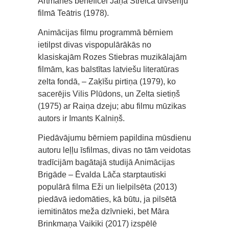
Artmanes beneficei Jāņa Streiča divsēriju
filmā Teātris (1978).
Animācijas filmu programmā bērniem
ietilpst divas vispopulārākās no
klasiskajām Rozes Stiebras muzikālajām
filmām, kas balstītas latviešu literatūras
zelta fondā, – Zaķīšu pirtiņa (1979), ko
sacerējis Vilis Plūdons, un Zelta sietiņš
(1975) ar Raiņa dzeju; abu filmu mūzikas
autors ir Imants Kalniņš.
Piedāvājumu bērniem papildina mūsdienu
autoru leļļu īsfilmas, divas no tām veidotas
tradīcijām bagātajā studijā Animācijas
Brigāde – Ēvalda Lāča starptautiski
populārā filma Eži un lielpilsēta (2013)
piedāvā iedomāties, kā būtu, ja pilsētā
iemitinātos meža dzīvnieki, bet Māra
Brinkmaņa Vaikiki (2017) izspēlē