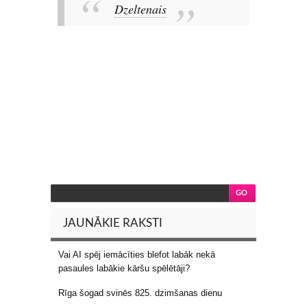
Dzeltenais
JAUNĀKIE RAKSTI
Vai AI spēj iemācīties blefot labāk nekā
pasaules labākie kāršu spēlētāji?
Rīga šogad svinēs 825. dzimšanas dienu