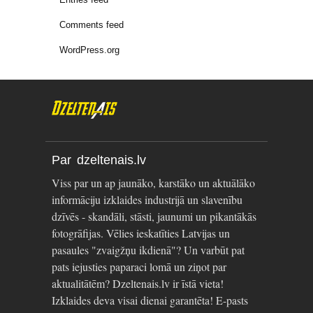
Comments feed
WordPress.org
Par dzeltenais.lv
Viss par un ap jaunāko, karstāko un aktuālāko
informāciju izklaides industrijā un slavenību
dzīvēs - skandāli, stāsti, jaunumi un pikantākās
fotogrāfijas. Vēlies ieskatīties Latvijas un
pasaules "zvaigžņu ikdienā"? Un varbūt pat
pats iejusties paparaci lomā un ziņot par
aktualitātēm? Dzeltenais.lv ir īstā vieta!
Izklaides deva visai dienai garantēta! E-pasts