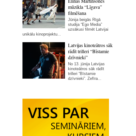
Elīnas Martinsones
mūzikla “Līgava”
filmēšana
Jūnija beigās Rīgā
studija “Ego Media”
uzsākusi filmēt Latvijai
unikālu kinoprojektu...
Latvijas kinoteātros sāk
rādīt trilleri “Bīstamie
dzīvnieki”
No 13. jūnija Latvijas
kinoteātros sāk rādīt
trilleri “Bīstamie
dzīvnieki”. Zefīra...