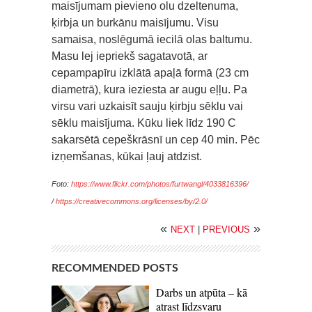
maisījumam pievieno olu dzeltenuma,
ķirbja un burkānu maisījumu. Visu
samaisa, noslēgumā iecilā olas baltumu.
Masu lej iepriekš sagatavotā, ar
cepampapīru izklātā apaļā formā (23 cm
diametrā), kura ieziesta ar augu eļļu. Pa
virsu vari uzkaisīt sauju ķirbju sēklu vai
sēklu maisījuma. Kūku liek līdz 190 C
sakarsētā cepeškrāsnī un cep 40 min. Pēc
izņemšanas, kūkai ļauj atdzist.
Foto:
https://www.flickr.com/photos/furtwangl/4033816396/
/
https://creativecommons.org/licenses/by/2.0/
«
»
NEXT
|
PREVIOUS
RECOMMENDED POSTS
Darbs un atpūta – kā
atrast līdzsvaru