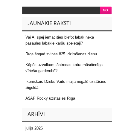
JAUNĀKIE RAKSTI
Vai AI spēj iemācīties blefot labāk nekā
pasaules labākie kāršu spēlētāji?
Rīga šogad svinēs 825. dzimšanas dienu
Kāpēc uzvalkam jāatrodas katra mūsdienīga
vīrieša garderobē?
Ikoniskais Džeks Vaits maija nogalē uzstāsies
Siguldā
A$AP Rocky uzstāsies Rīgā
ARHĪVI
jūlijs 2026