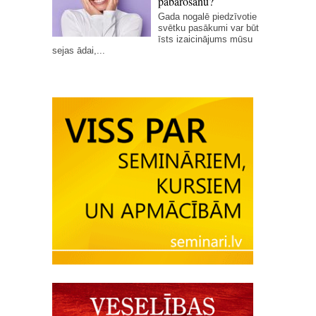
pabarošanu?
Gada nogalē piedzīvotie
svētku pasākumi var būt
īsts izaicinājums mūsu
sejas ādai,...