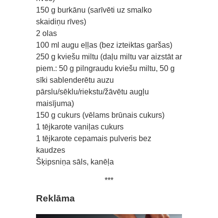
150 g burkānu (sarīvēti uz smalko
skaidiņu rīves)
2 olas
100 ml augu eļļas (bez izteiktas garšas)
250 g kviešu miltu (daļu miltu var aizstāt ar
piem.: 50 g pilngraudu kviešu miltu, 50 g
sīki sablenderētu auzu
pārslu/sēklu/riekstu/žāvētu augļu
maisījuma)
150 g cukurs (vēlams brūnais cukurs)
1 tējkarote vaniļas cukurs
1 tējkarote cepamais pulveris bez
kaudzes
Šķipsniņa sāls, kanēļa
***
Reklāma