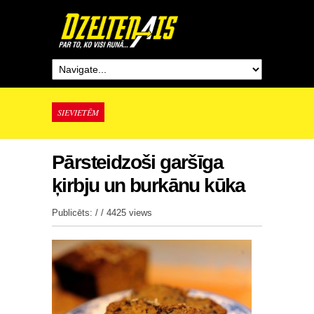
SIEVIETĒM
Pārsteidzoši garšīga
ķirbju un burkānu kūka
Publicēts: / /
4425 views