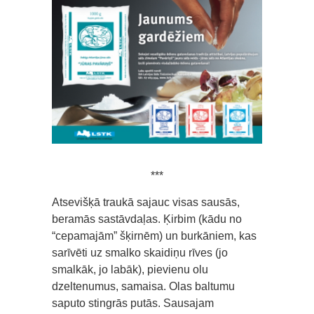
***
Atsevišķā traukā sajauc visas sausās,
beramās sastāvdaļas. Ķirbim (kādu no
“cepamajām” šķirnēm) un burkāniem, kas
sarīvēti uz smalko skaidiņu rīves (jo
smalkāk, jo labāk), pievienu olu
dzeltenumus, samaisa. Olas baltumu
saputo stingrās putās. Sausajam