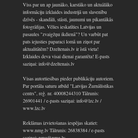
Viss par un ap jaunāko, karstāko un aktuālāko
informāciju izklaides industrijā un slavenību
dzīvēs - skandāli, stāsti, jaunumi un pikantākās
fotogrāfijas. Vēlies ieskatīties Latvijas un
pasaules "zvaigžņu ikdienā"? Un varbūt pat
pats iejusties paparaci lomā un ziņot par
aktualitātēm? Dzeltenais.lv ir īstā vieta!
Izklaides deva visai dienai garantēta! E-pasts
saziņai: info@dzeltenais.lv
Visas autortiesības pieder publikāciju autoriem.
Par portāla saturu atbild "Latvijas Žurnālistikas
centrs", reģ. nr. 40008244310 Tālrunis:
26901441 / e-pasts saziņai: info@lzc.lv /
www.lzc.lv
Reklāmas izvietošanas iespējas skatiet:
www.nmg.lv Tālrunis: 26838384 / e-pasts
saziņai: nmg@nmg.lv