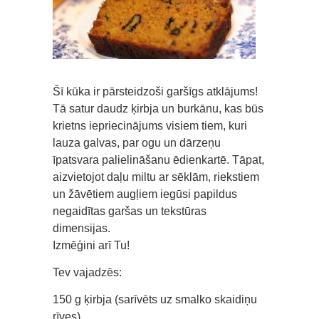
Šī kūka ir pārsteidzoši garšīgs atklājums!
Tā satur daudz ķirbja un burkānu, kas būs
krietns iepriecinājums visiem tiem, kuri
lauza galvas, par ogu un dārzeņu
īpatsvara palielināšanu ēdienkartē. Tāpat,
aizvietojot daļu miltu ar sēklām, riekstiem
un žāvētiem augļiem iegūsi papildus
negaidītas garšas un tekstūras
dimensijas.
Izmēģini arī Tu!
Tev vajadzēs:
150 g ķirbja (sarīvēts uz smalko skaidiņu
rīves)