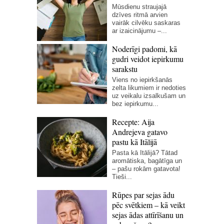
Mūsdienu straujajā
dzīves ritmā arvien
vairāk cilvēku saskaras
ar izaicinājumu –...
Noderīgi padomi, kā
gudri veidot iepirkumu
sarakstu
Viens no iepirkšanās
zelta likumiem ir nedoties
uz veikalu izsalkušam un
bez iepirkumu...
Recepte: Aija
Andrejeva gatavo
pastu kā Itālijā
Pasta kā Itālijā? Tātad
aromātiska, bagātīga un
– pašu rokām gatavota!
Tieši...
Rūpes par sejas ādu
pēc svētkiem – kā veikt
sejas ādas attīrīšanu un