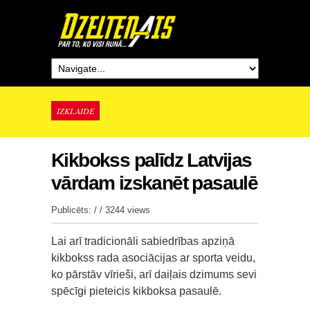
IZKLAIDE
Kikbokss palīdz Latvijas
vārdam izskanēt pasaulē
Publicēts: / /
3244 views
Lai arī tradicionāli sabiedrības apziņā
kikbokss rada asociācijas ar sporta veidu,
ko pārstāv vīrieši, arī daiļais dzimums sevi
spēcīgi pieteicis kikboksa pasaulē.