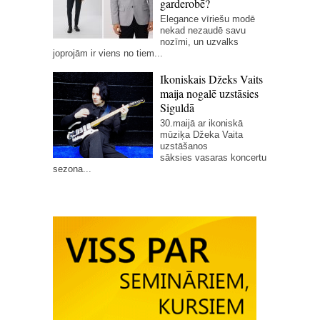
garderobē?
Elegance vīriešu modē
nekad nezaudē savu
nozīmi, un uzvalks
joprojām ir viens no tiem...
Ikoniskais Džeks Vaits
maija nogalē uzstāsies
Siguldā
30.maijā ar ikoniskā
mūziķa Džeka Vaita
uzstāšanos
sāksies vasaras koncertu
sezona...