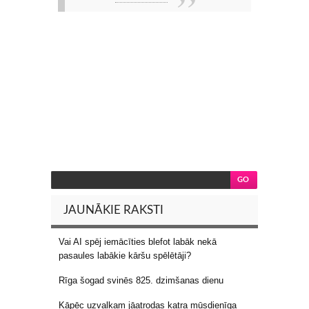
JAUNĀKIE RAKSTI
Vai AI spēj iemācīties blefot labāk nekā
pasaules labākie kāršu spēlētāji?
Rīga šogad svinēs 825. dzimšanas dienu
Kāpēc uzvalkam jāatrodas katra mūsdienīga