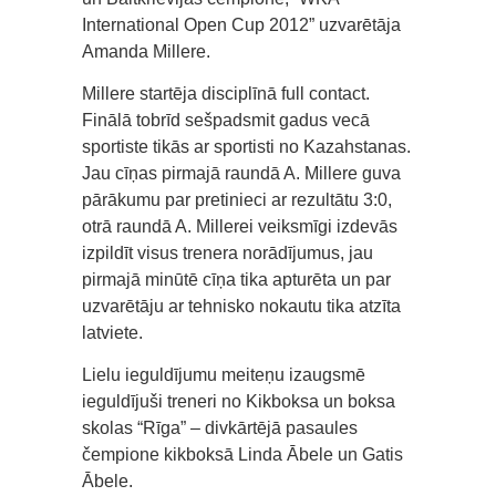
International Open Cup 2012” uzvarētāja
Amanda Millere.
Millere startēja disciplīnā full contact.
Finālā tobrīd sešpadsmit gadus vecā
sportiste tikās ar sportisti no Kazahstanas.
Jau cīņas pirmajā raundā A. Millere guva
pārākumu par pretinieci ar rezultātu 3:0,
otrā raundā A. Millerei veiksmīgi izdevās
izpildīt visus trenera norādījumus, jau
pirmajā minūtē cīņa tika apturēta un par
uzvarētāju ar tehnisko nokautu tika atzīta
latviete.
Lielu ieguldījumu meiteņu izaugsmē
ieguldījuši treneri no Kikboksa un boksa
skolas “Rīga” – divkārtējā pasaules
čempione kikboksā Linda Ābele un Gatis
Ābele.