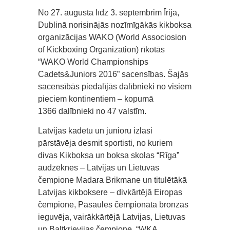
No 27. augusta līdz 3. septembrim Īrijā,
Dublinā norisinājās nozīmīgākās kikboksa
organizācijas WAKO (World Associosion
of Kickboxing Organization) rīkotās
“WAKO World Championships
Cadets&Juniors 2016” sacensības. Šajās
sacensībās piedalījās dalībnieki no visiem
pieciem kontinentiem – kopumā
1366 dalībnieki no 47 valstīm.
Latvijas kadetu un junioru izlasi
pārstāvēja desmit sportisti, no kuriem
divas Kikboksa un boksa skolas “Rīga”
audzēknes – Latvijas un Lietuvas
čempione Madara Brikmane un titulētākā
Latvijas kikboksere – divkārtējā Eiropas
čempione, Pasaules čempionāta bronzas
ieguvēja, vairākkārtējā Latvijas, Lietuvas
un Baltkrievijas čempione, “WKA