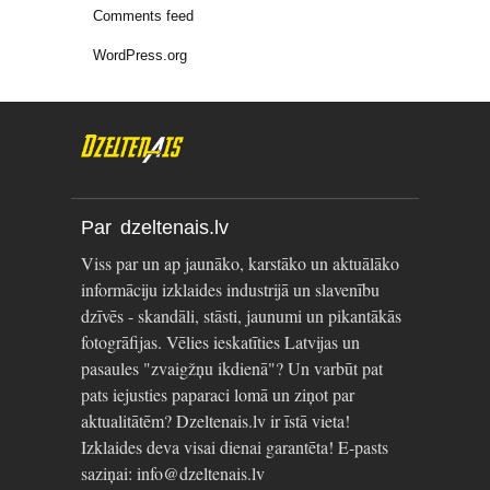
Comments feed
WordPress.org
Par dzeltenais.lv
Viss par un ap jaunāko, karstāko un aktuālāko
informāciju izklaides industrijā un slavenību
dzīvēs - skandāli, stāsti, jaunumi un pikantākās
fotogrāfijas. Vēlies ieskatīties Latvijas un
pasaules "zvaigžņu ikdienā"? Un varbūt pat
pats iejusties paparaci lomā un ziņot par
aktualitātēm? Dzeltenais.lv ir īstā vieta!
Izklaides deva visai dienai garantēta! E-pasts
saziņai: info@dzeltenais.lv