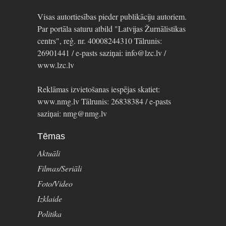
Visas autortiesības pieder publikāciju autoriem.
Par portāla saturu atbild "Latvijas Žurnālistikas
centrs", reģ. nr. 40008244310 Tālrunis:
26901441 / e-pasts saziņai: info@lzc.lv /
www.lzc.lv
Reklāmas izvietošanas iespējas skatiet:
www.nmg.lv Tālrunis: 26838384 / e-pasts
saziņai: nmg@nmg.lv
Tēmas
Aktuāli
Filmas/Seriāli
Foto/Video
Izklaide
Politika