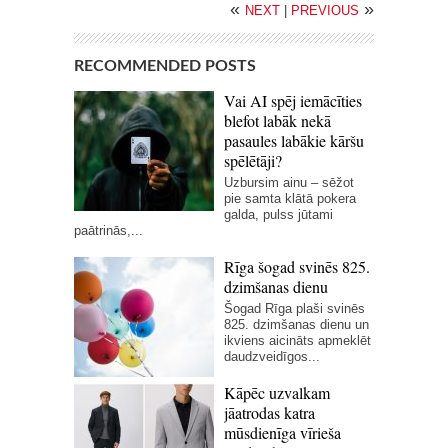
«
»
NEXT
|
PREVIOUS
RECOMMENDED POSTS
Vai AI spēj iemācīties
blefot labāk nekā
pasaules labākie kāršu
spēlētāji?
Uzbursim ainu – sēžot
pie samta klātā pokera
galda, pulss jūtami
paātrinās,...
Rīga šogad svinēs 825.
dzimšanas dienu
Šogad Rīga plaši svinēs
825. dzimšanas dienu un
ikviens aicināts apmeklēt
daudzveidīgos...
Kāpēc uzvalkam
jāatrodas katra
mūsdienīga vīrieša