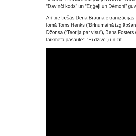
“Davinči kods” un “Eņģeļi un Dēmoni” g
Arī pie trešās Dena Brauna ekranizācijas 
lomā Toms Henks (“Brīnumainā izglābšanās
Džonsa (“Teorija par visu”), Bens Fosters (
laikmeta pasaule”, “Pī dzīve”) un citi.