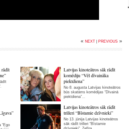
«
»
NEXT
|
PREVIOUS
 rādīt
Latvijas kinoteātros sāk rādīt
ne”
komēdiju “Vēl dīvaināka
piektdiena”
ādīt
.
No 8. augusta Latvijas kinoteātros
būs skatāms komēdijas “Dīvainā
piektdiena”...
Latvijas kinoteātros sāk rādīt
Līgava”
trilleri “Bīstamie dzīvnieki”
No 13. jūnija Latvijas kinoteātros
sāk rādīt trilleri “Bīstamie
a “Ego
dzīvnieki”. Zefīra...