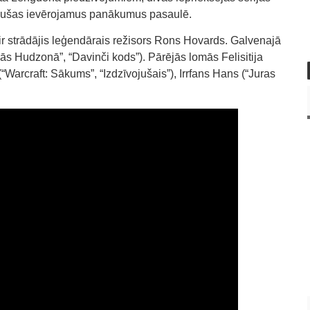
uvušas ievērojamus panākumus pasaulē.
ir strādājis leģendārais režisors Rons Hovards. Galvenajā
 Hudzonā”, “Davinči kods”). Pārējās lomās Felisitija
“Warcraft: Sākums”, “Izdzīvojušais”), Irrfans Hans (“Juras