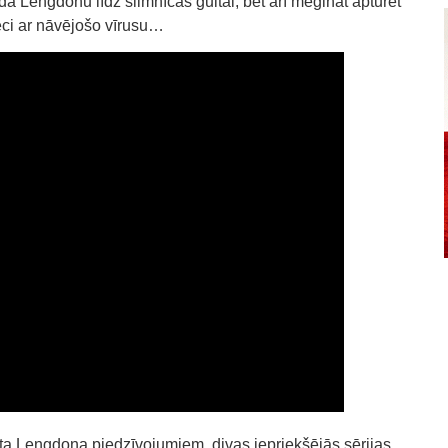
a Lengdonu līdz slimnīcas gultai, bet arī mēģināt apturēt
vēci ar nāvējošo vīrusu…
erta Lengdona piedzīvojumiem, divas iepriekšējās sērijas