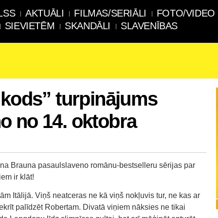
LSS
AKTUĀLI
FILMAS/SERIĀLI
FOTO/VIDEO
SIEVIETĒM
SKANDĀLI
SLAVENĪBAS
 kods” turpinājums
o no 14. oktobra
Dena Brauna pasaulslaveno romānu-bestselleru sērijas par
m ir klāt!
 Itālijā. Viņš neatceras ne kā viņš nokļuvis tur, ne kas ar
iekrīt palīdzēt Robertam. Divatā viņiem nāksies ne tikai