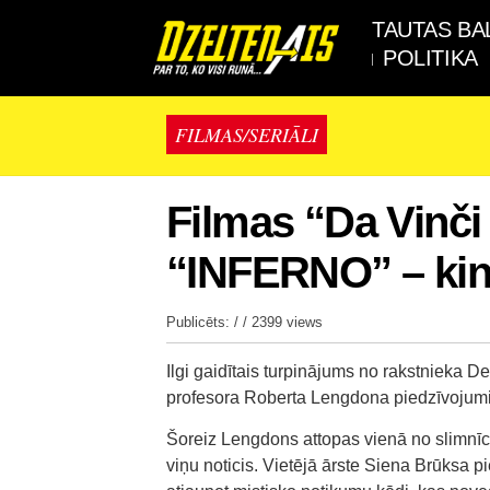
TAUTAS BA
POLITIKA
FILMAS/SERIĀLI
Filmas “Da Vinči
“INFERNO” – kin
Publicēts: / /
2399 views
Ilgi gaidītais turpinājums no rakstnieka 
profesora Roberta Lengdona piedzīvojumie
Šoreiz Lengdons attopas vienā no slimnīcām
viņu noticis. Vietējā ārste Siena Brūksa p