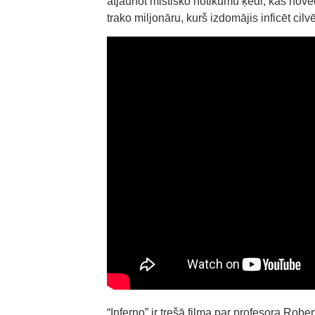
atjaunot mistisko notikumu ķēdi, kas noved
trako miljonāru, kurš izdomājis inficēt cil
“Inferno” ir trešā filma par profesora Rob