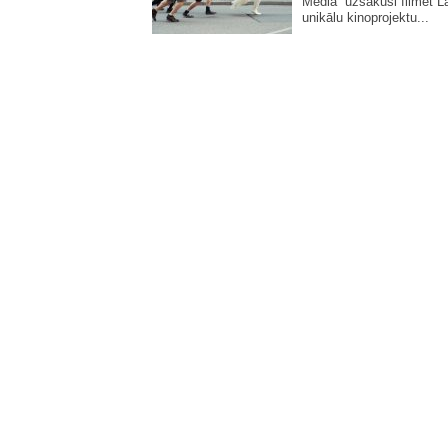
Media” uzsākusi filmēt La
unikālu kinoprojektu...