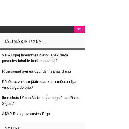
JAUNĀKIE RAKSTI
Vai AI spēj iemācīties blefot labāk nekā
pasaules labākie kāršu spēlētāji?
Rīga šogad svinēs 825. dzimšanas dienu
Kāpēc uzvalkam jāatrodas katra mūsdienīga
vīrieša garderobē?
Ikoniskais Džeks Vaits maija nogalē uzstāsies
Siguldā
A$AP Rocky uzstāsies Rīgā