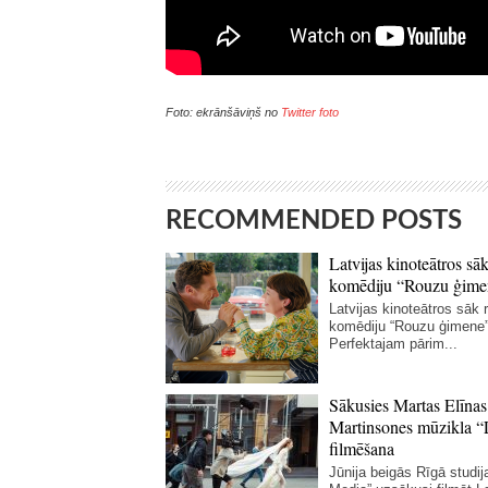
Foto: ekrānšāviņš no
Twitter foto
RECOMMENDED POSTS
Latvijas kinoteātros sāk
komēdiju “Rouzu ģime
Latvijas kinoteātros sāk r
komēdiju “Rouzu ģimene”
Perfektajam pārim...
Sākusies Martas Elīnas
Martinsones mūzikla “
filmēšana
Jūnija beigās Rīgā studij