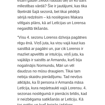
esam gatavi ziedot naudas dēļ un ko darīt
mīlestības vārdā? Šie ir jautājumi, kas tika
šķetināti šajā sezonā, bet tikai pēdējā
sērijā redzēsim – kā noslēgsies Makara
viltīgais plāns, kā arī Letīcijas un Lorensa
negaidītā tikšanās.
“Visu 4. sezonu Lorenss dzīvoja pagātnes
rēgu ēnā. Viņš juta, ka viņu vajā kaut kas
saistībā ar pagātni un, par cik Lorenss ir
mazliet apveltīts ar intuīciju, viņš juta, ka
vajātājs ir saistīts ar Armandu, kurš bija
nogalinājis Normundu, Māri un vēl
daudzus no mūsu draugiem. Tikai tam
nebija skaidru pierādījumu. Tad neviļus
atklājās, ka šī persona ir Armanda māsa
Letīcija, kura nepārtraukti vajā Lorensu. 4.
sezonas noslēgumā ir pienācis brīdis, kad
ir neizbēgama satikšanās ar Letīciju. Kā
tas notiks un kurš beigās izdzīvos –