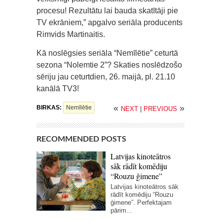
procesu! Rezultātu lai bauda skatītāji pie
TV ekrāniem,” apgalvo seriāla producents
Rimvids Martinaitis.
Kā noslēgsies seriāla “Nemīlētie” ceturtā
sezona “Nolemtie 2”? Skaties noslēdzošo
sēriju jau ceturtdien, 26. maijā, pl. 21.10
kanālā TV3!
«
»
BIRKAS:
Nemīlētie
NEXT
|
PREVIOUS
RECOMMENDED POSTS
Latvijas kinoteātros
sāk rādīt komēdiju
“Rouzu ģimene”
Latvijas kinoteātros sāk
rādīt komēdiju “Rouzu
ģimene”. Perfektajam
pārim...