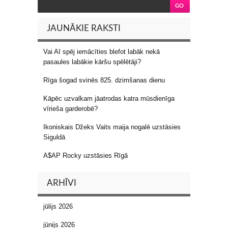
JAUNĀKIE RAKSTI
Vai AI spēj iemācīties blefot labāk nekā
pasaules labākie kāršu spēlētāji?
Rīga šogad svinēs 825. dzimšanas dienu
Kāpēc uzvalkam jāatrodas katra mūsdienīga
vīrieša garderobē?
Ikoniskais Džeks Vaits maija nogalē uzstāsies
Siguldā
A$AP Rocky uzstāsies Rīgā
ARHĪVI
jūlijs 2026
jūnijs 2026