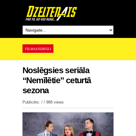
FILMAS/SERIĀLI
Noslēgsies seriāla
“Nemīlētie” ceturtā
sezona
Publicēts: / /
988 views