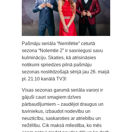
Pašmāju seriāla “Nemīlētie” ceturtā
sezona “Nolemtie 2” ir sasniegusi savu
kulmināciju. Skaties, kā atrisināsies
notikumi spriedzes pilnā pašmāju
sezonas noslēdzošajā sērijā jau 26. maijā
pl. 21.10 kanālā TV3!
Visas sezonas garumā seriāla varoņi ir
gājuši cauri smagiem dzīves
pārbaudījumiem – zaudējot draugus un
tuviniekus, izbaudot nodevību un
neuzticību, saskaroties ar atriebību un
nežēlību. Cik maksā mīlestība, ko mēs