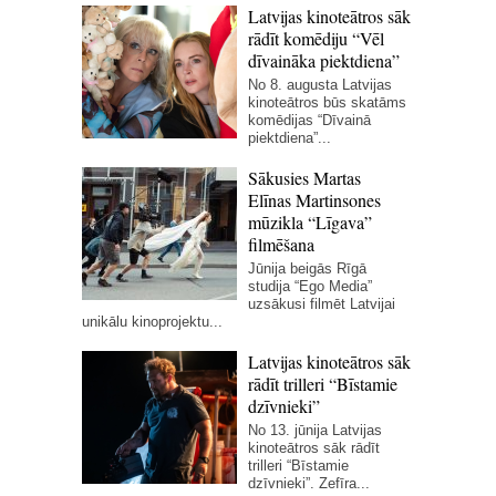
Latvijas kinoteātros sāk
rādīt komēdiju “Vēl
dīvaināka piektdiena”
No 8. augusta Latvijas
kinoteātros būs skatāms
komēdijas “Dīvainā
piektdiena”...
Sākusies Martas
Elīnas Martinsones
mūzikla “Līgava”
filmēšana
Jūnija beigās Rīgā
studija “Ego Media”
uzsākusi filmēt Latvijai
unikālu kinoprojektu...
Latvijas kinoteātros sāk
rādīt trilleri “Bīstamie
dzīvnieki”
No 13. jūnija Latvijas
kinoteātros sāk rādīt
trilleri “Bīstamie
dzīvnieki”. Zefīra...