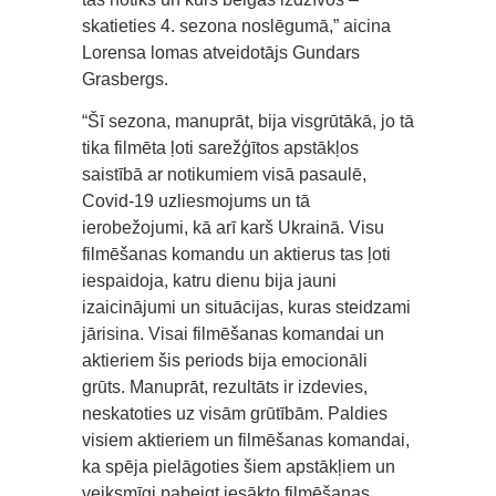
skatieties 4. sezona noslēgumā,” aicina
Lorensa lomas atveidotājs Gundars
Grasbergs.
“Šī sezona, manuprāt, bija visgrūtākā, jo tā
tika filmēta ļoti sarežģītos apstākļos
saistībā ar notikumiem visā pasaulē,
Covid-19 uzliesmojums un tā
ierobežojumi, kā arī karš Ukrainā. Visu
filmēšanas komandu un aktierus tas ļoti
iespaidoja, katru dienu bija jauni
izaicinājumi un situācijas, kuras steidzami
jārisina. Visai filmēšanas komandai un
aktieriem šis periods bija emocionāli
grūts. Manuprāt, rezultāts ir izdevies,
neskatoties uz visām grūtībām. Paldies
visiem aktieriem un filmēšanas komandai,
ka spēja pielāgoties šiem apstākļiem un
veiksmīgi pabeigt iesākto filmēšanas