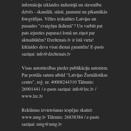
informāciju izklaides industrijā un slavenību
dzīvēs - skandāli, stāsti, jaunumi un pikantākās
fotogrāfijas. Vēlies ieskatīties Latvijas un
pasaules "zvaigžņu ikdienā"? Un varbūt pat
pats iejusties paparaci lomā un ziņot par
aktualitātēm? Dzeltenais.lv ir īstā vieta!
Izklaides deva visai dienai garantēta! E-pasts
saziņai: info@dzeltenais.lv
Visas autortiesības pieder publikāciju autoriem.
Par portāla saturu atbild "Latvijas Žurnālistikas
centrs", reģ. nr. 40008244310 Tālrunis:
26901441 / e-pasts saziņai: info@lzc.lv /
www.lzc.lv
Reklāmas izvietošanas iespējas skatiet:
www.nmg.lv Tālrunis: 26838384 / e-pasts
saziņai: nmg@nmg.lv