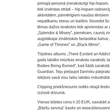
pirmajā personā (neraksturīgi hip-hopam, 
tiek izvērstas otrādi – hip-hopam radniec
aktivitātēm, pārmērīgiem naudas tēriņiem 
nepatīkamu stresu un bailēm. Novedot šo 
tēmas dažos ierakstos tiek apvienotas ar 
„Splendor & Misery”, piemēram, caurvij zinā
augstākajai zinātniskās fantastikai balvai
„Game of Thrones” un „Black Mirror”.
Trijotnes albums „There Existed an Addict
gada labāko mūzikas ierakstu sarakstā, ta
Bodies Being Burned”, kad šādā sarakstā a
Guardian. Teju pieļaujot žanrisku pārpra
iekļāvis savā visu laiku labāko industriā
Clipping priekšnesums notiks otrajā festivā
izziņoti drīzumā.
Vienas biļetes cena ir 20 EUR, savukārt 
„Biļešu servisa” kasēs un www.bilesuservi