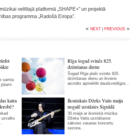
 mūzikai veltītajā platformā „SHAPE+” un projektā
enības programma „Radošā Eiropa”.
«
»
NEXT
|
PREVIOUS
blefot
Rīga šogad svinēs 825.
bākie
dzimšanas dienu
Šogad Rīga plaši svinēs 825.
dzimšanas dienu un ikviens
ie samta
aicināts apmeklēt daudzveidīgos...
 jūtami
das katra
Ikoniskais Džeks Vaits maija
derobē?
nogalē uzstāsies Siguldā
nekad
30.maijā ar ikoniskā mūziķa
 uzvalks
Džeka Vaita uzstāšanos
..
sāksies vasaras koncertu
sezona...