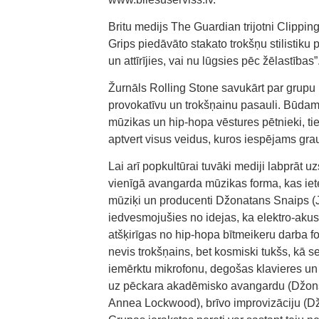
Britu medijs The Guardian trijotni Clipping
Grips piedāvāto stakato trokšņu stilistiku 
un attīrījies, vai nu lūgsies pēc žēlastības”
Žurnāls Rolling Stone savukārt par grupu k
provokatīvu un trokšņainu pasauli. Būdami
mūzikas un hip-hopa vēstures pētnieki, tie
aptvert visus veidus, kuros iespējams grau
Lai arī popkultūrai tuvāki mediji labprāt u
vienīgā avangarda mūzikas forma, kas iete
mūziķi un producenti Džonatans Snaips (J
iedvesmojušies no idejas, ka elektro-aku
atšķirīgas no hip-hopa bītmeikeru darba 
nevis trokšņains, bet kosmiski tukšs, kā 
iemērktu mikrofonu, degošas klavieres un v
uz pēckara akadēmisko avangardu (Džons 
Annea Lockwood), brīvo improvizāciju (Dže