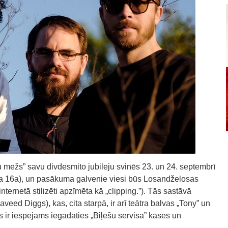
 mežs” savu divdesmito jubileju svinēs 23. un 24. septembrī
la 16a), un pasākuma galvenie viesi būs Losandželosas
ternetā stilizēti apzīmēta kā „clipping.”). Tās sastāvā
aveed Diggs), kas, cita starpā, ir arī teātra balvas „Tony” un
 ir iespējams iegādāties „Biļešu servisa” kasēs un