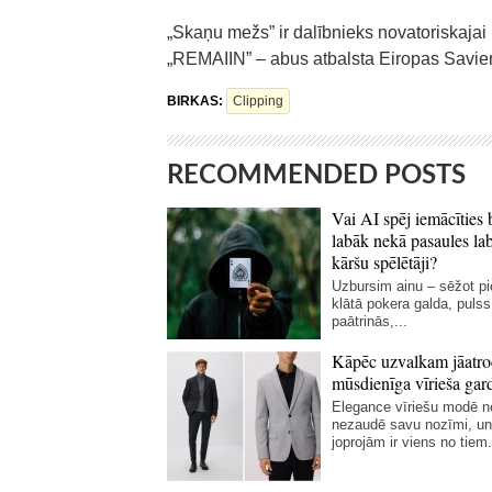
„Skaņu mežs” ir dalībnieks novatoriskajai
„REMAIIN” – abus atbalsta Eiropas Savi
BIRKAS:
Clipping
RECOMMENDED POSTS
Vai AI spēj iemācīties 
labāk nekā pasaules la
kāršu spēlētāji?
Uzbursim ainu – sēžot p
klātā pokera galda, pulss
paātrinās,...
Kāpēc uzvalkam jāatro
mūsdienīga vīrieša gar
Elegance vīriešu modē 
nezaudē savu nozīmi, un
joprojām ir viens no tiem.