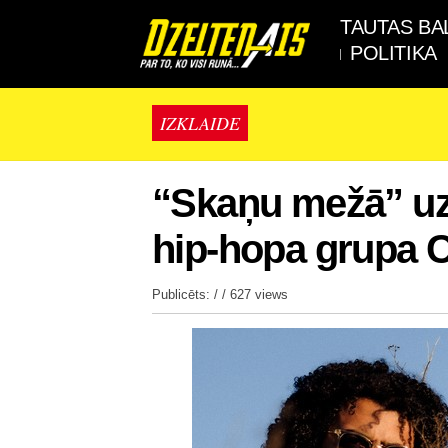
TAUTAS BA
POLITIKA
IZKLAIDE
“Skaņu mežā” uz
hip-hopa grupa C
Publicēts: / /
627 views