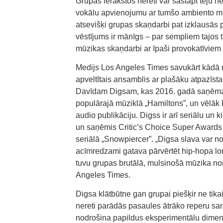
Grupas ierakstos nereti var sastapt teju 
vokālu apvienojumu ar tumšo ambiento mūz
atsevišķi grupas skaņdarbi pat izklausās 
vēstījums ir mānīgs – par sempliem tajos t
mūzikas skaņdarbi ar īpaši provokatīviem
Medijs Los Angeles Times savukārt kādā r
apveltītais ansamblis ar plašāku atpazīst
Davīdam Digsam, kas 2016. gadā saņēma A
populārajā mūziklā „Hamiltons”, un vēlāk
audio publikāciju. Digss ir arī seriālu un 
un saņēmis Critic’s Choice Super Awards
seriālā „Snowpiercer”. „Digsa slava var no
acīmredzami gatava pārvērtēt hip-hopa lom
tuvu grupas brutālā, mulsinošā mūzika nonā
Angeles Times.
Digsa klātbūtne gan grupai piešķir ne tika
nereti parādās pasaules ātrāko reperu sara
nodrošina papildus eksperimentālu dimensij