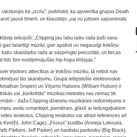
 raksturojis kā „izcilu”, piebilstot, ka apvienība grupas Death
paceļ jaunā līmenī, un klausītājs „vai nu jutīsies sajūsmināts
.
lāsta sekojoši: „Clipping jau labu laiku rada paši savu
 gan talantīgi mūziķi, gan apsēsti un negausīgi trokšņu
 katru skaņdarbu rada ar saspringtu precizitāti, un tiecas
t līdz šim nostiprinājušās hip-hopa klišejas.”
zsver trijotnes attiecības ar trokšņu mūziku, tā nebūt nav
kmējusi tās skanējumu. Grupā ietilpstošie elektroniskie
onathan Snipes) un Viljams Hatsons (William Hutson) ir
stiskās vai „konkrētās” mūzikas metodes nav nemaz tik
formām – dažu Clipping dziesmu muzikālais noformējums ir
semplu avotu izmantojot, piemēram, glāzē ar ledusgabaliem
ides ierakstus. Clipping ierakstos var atrast references arī
Keidžs, John Cage), „Fluxus” kustību (Anneja Lokvuda,
fs Pārkers, Jeff Parker) un haotisku pankroku (Big Black).