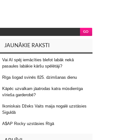
JAUNĀKIE RAKSTI
Vai AI spēj iemācīties blefot labāk nekā
pasaules labākie kāršu spēlētāji?
Rīga šogad svinēs 825. dzimšanas dienu
Kāpēc uzvalkam jāatrodas katra mūsdienīga
vīrieša garderobē?
Ikoniskais Džeks Vaits maija nogalē uzstāsies
Siguldā
A$AP Rocky uzstāsies Rīgā