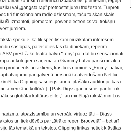
nedzirdētas žanrisku referenču izpausmes, piemēram, regeja
iku vai „gangsta rap” pretnostatījumu frīdžezam. Turpretī
pēc tīri funkcionālām radio dziesmām, taču to skaniskais
ikuši izmantoti, piemēram, power electronics vai trokšņu
 vēstījumiem.
akstā spekulē, ka tik specifiskām muzikālām interesēm
amību sastopas, pateicoties tās dalībniekam, reperim
SV prestižāko teātra balvu “Tony” par dalību sensacionāli
 kopā ar kolēģiem saņēma arī Grammy balvu par šī mūzikla
kino producents un aktieris, kas ticis nominēts „Emmy” balvai,
 apbalvojumu par galvenā personāža atveidošanu Netflix
zīmēt, ka Clipping sasniegs jaunu, plašāku auditoriju, kas ir
u amerikāņu kultūrā. [..] Pats Digss gan iesmej par to, cik
kusi globālai kultūras elitei,” jau minētajā rakstā min Los
i harizmu, atpazīstamību un verbālu virtuozitāti – Digss
kstos un tiek dēvēts par „ātrāko reperi Brodvejā” – bet arī
u tās tematikā un tekstos. Clipping lirikas netiek klāstītas