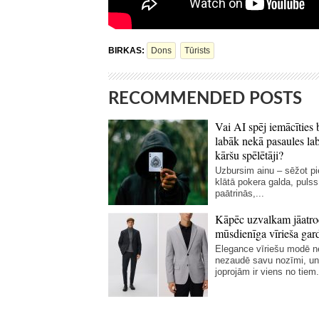
BIRKAS:
Dons
Tūrists
RECOMMENDED POSTS
Vai AI spēj iemācīties 
labāk nekā pasaules la
kāršu spēlētāji?
Uzbursim ainu – sēžot p
klātā pokera galda, pulss
paātrinās,...
Kāpēc uzvalkam jāatro
mūsdienīga vīrieša gar
Elegance vīriešu modē 
nezaudē savu nozīmi, un
joprojām ir viens no tiem.