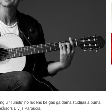
nglu “Tūrists” no rudens beigās gaidāmā studijas albuma.
režisors Elvijs Pārpucis.