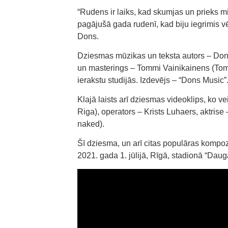
“Rudens ir laiks, kad skumjas un prieks mi
pagājušā gada rudenī, kad biju iegrimis 
Dons.
Dziesmas mūzikas un teksta autors – Do
un masterings – Tommi Vainikainens (Tomm
ierakstu studijās. Izdevējs – “Dons Music”
Klajā laists arī dziesmas videoklips, ko v
Riga), operators – Krists Luhaers, aktrise
naked).
Šī dziesma, un arī citas populāras kompo
2021. gada 1. jūlijā, Rīgā, stadionā “Daug