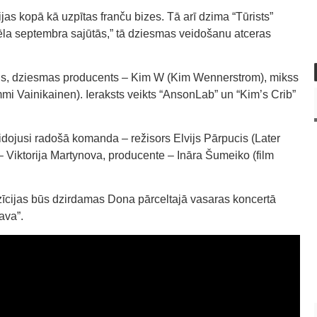
jas kopā kā uzpītas franču bizes. Tā arī dzima “Tūrists”
vēla septembra sajūtās,” tā dziesmas veidošanu atceras
ns, dziesmas producents – Kim W (Kim Wennerstrom), mikss
i Vainikainen). Ieraksts veikts “AnsonLab” un “Kim’s Crib”
.
eidojusi radošā komanda – režisors Elvijs Pārpucis (Later
 – Viktorija Martynova, producente – Ināra Šumeiko (film
zīcijas būs dzirdamas Dona pārceltajā vasaras koncertā
ava”.