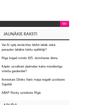
JAUNĀKIE RAKSTI
Vai AI spēj iemācīties blefot labāk nekā
pasaules labākie kāršu spēlētāji?
Rīga šogad svinēs 825. dzimšanas dienu
Kāpēc uzvalkam jāatrodas katra mūsdienīga
vīrieša garderobē?
Ikoniskais Džeks Vaits maija nogalē uzstāsies
Siguldā
A$AP Rocky uzstāsies Rīgā