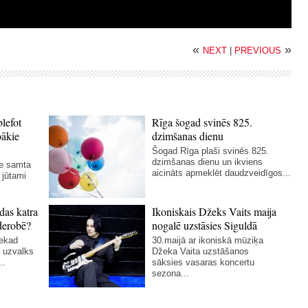
«
»
NEXT
|
PREVIOUS
blefot
Rīga šogad svinēs 825.
bākie
dzimšanas dienu
Šogad Rīga plaši svinēs 825.
dzimšanas dienu un ikviens
ie samta
aicināts apmeklēt daudzveidīgos...
 jūtami
das katra
Ikoniskais Džeks Vaits maija
derobē?
nogalē uzstāsies Siguldā
nekad
30.maijā ar ikoniskā mūziķa
 uzvalks
Džeka Vaita uzstāšanos
..
sāksies vasaras koncertu
sezona...