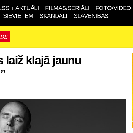
LSS
AKTUĀLI
FILMAS/SERIĀLI
FOTO/VIDEO
SIEVIETĒM
SKANDĀLI
SLAVENĪBAS
IDE
laiž klajā jaunu
s”