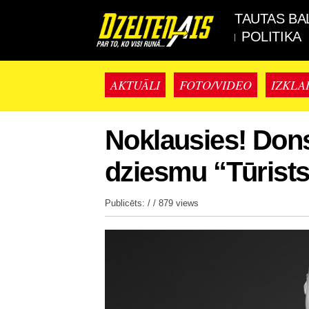
TAUTAS BA
POLITIKA
AKTUĀLI
FOTO/VIDEO
IZKLA
Noklausies! Dons 
dziesmu “Tūrist
Publicēts: / /
879 views