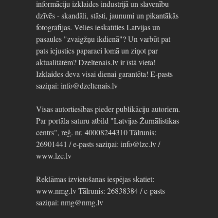
informāciju izklaides industrijā un slavenību
dzīvēs - skandāli, stāsti, jaunumi un pikantākās
fotogrāfijas. Vēlies ieskatīties Latvijas un
pasaules "zvaigžņu ikdienā"? Un varbūt pat
pats iejusties paparaci lomā un ziņot par
aktualitātēm? Dzeltenais.lv ir īstā vieta!
Izklaides deva visai dienai garantēta! E-pasts
saziņai: info@dzeltenais.lv
Visas autortiesības pieder publikāciju autoriem.
Par portāla saturu atbild "Latvijas Žurnālistikas
centrs", reģ. nr. 40008244310 Tālrunis:
26901441 / e-pasts saziņai: info@lzc.lv /
www.lzc.lv
Reklāmas izvietošanas iespējas skatiet:
www.nmg.lv Tālrunis: 26838384 / e-pasts
saziņai: nmg@nmg.lv