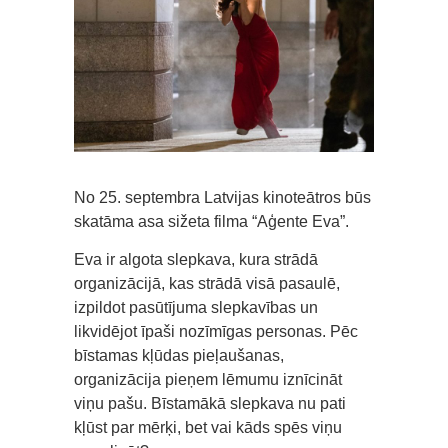
No 25. septembra Latvijas kinoteātros būs
skatāma asa sižeta filma “Aģente Eva”.
Eva ir algota slepkava, kura strādā
organizācijā, kas strādā visā pasaulē,
izpildot pasūtījuma slepkavības un
likvidējot īpaši nozīmīgas personas. Pēc
bīstamas kļūdas pieļaušanas,
organizācija pieņem lēmumu iznīcināt
viņu pašu. Bīstamākā slepkava nu pati
kļūst par mērķi, bet vai kāds spēs viņu