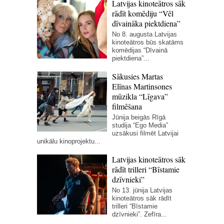
Latvijas kinoteātros sāk
rādīt komēdiju “Vēl
dīvaināka piektdiena”
No 8. augusta Latvijas
kinoteātros būs skatāms
komēdijas “Dīvainā
piektdiena”...
Sākusies Martas
Elīnas Martinsones
mūzikla “Līgava”
filmēšana
Jūnija beigās Rīgā
studija “Ego Media”
uzsākusi filmēt Latvijai
unikālu kinoprojektu...
Latvijas kinoteātros sāk
rādīt trilleri “Bīstamie
dzīvnieki”
No 13. jūnija Latvijas
kinoteātros sāk rādīt
trilleri “Bīstamie
dzīvnieki”. Zefīra...