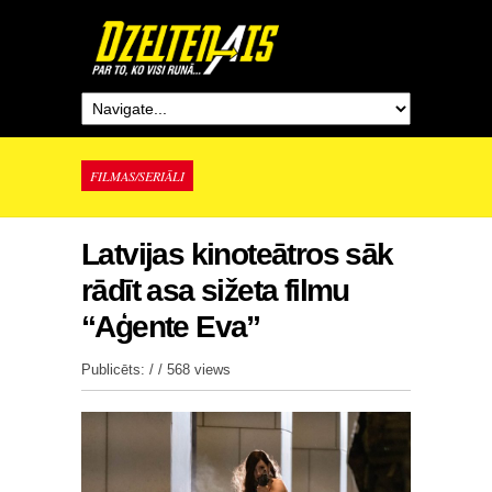
FILMAS/SERIĀLI
Latvijas kinoteātros sāk
rādīt asa sižeta filmu
“Aģente Eva”
Publicēts: / /
568 views