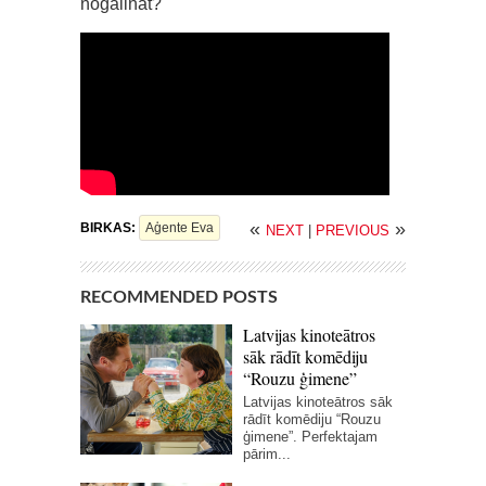
nogalināt?
«
»
BIRKAS:
Aģente Eva
NEXT
|
PREVIOUS
RECOMMENDED POSTS
Latvijas kinoteātros
sāk rādīt komēdiju
“Rouzu ģimene”
Latvijas kinoteātros sāk
rādīt komēdiju “Rouzu
ģimene”. Perfektajam
pārim...