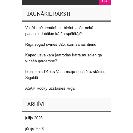
JAUNĀKIE RAKSTI
Vai AI spēj iemācīties blefot labāk nekā
pasaules labākie kāršu spēlētāji?
Rīga šogad svinēs 825. dzimšanas dienu
Kāpēc uzvalkam jāatrodas katra mūsdienīga
vīrieša garderobē?
Ikoniskais Džeks Vaits maija nogalē uzstāsies
Siguldā
A$AP Rocky uzstāsies Rīgā
ARHĪVI
jūlijs 2026
jūnijs 2026