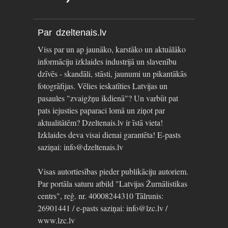
Par dzeltenais.lv
Viss par un ap jaunāko, karstāko un aktuālāko
informāciju izklaides industrijā un slavenību
dzīvēs - skandāli, stāsti, jaunumi un pikantākās
fotogrāfijas. Vēlies ieskatīties Latvijas un
pasaules "zvaigžņu ikdienā"? Un varbūt pat
pats iejusties paparaci lomā un ziņot par
aktualitātēm? Dzeltenais.lv ir īstā vieta!
Izklaides deva visai dienai garantēta! E-pasts
saziņai: info@dzeltenais.lv
Visas autortiesības pieder publikāciju autoriem.
Par portāla saturu atbild "Latvijas Žurnālistikas
centrs", reģ. nr. 40008244310 Tālrunis:
26901441 / e-pasts saziņai: info@lzc.lv /
www.lzc.lv