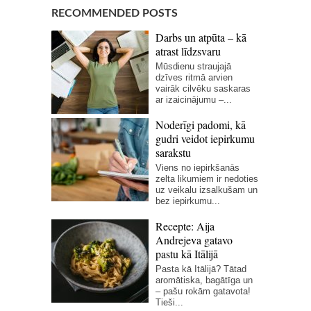
RECOMMENDED POSTS
Darbs un atpūta – kā
atrast līdzsvaru
Mūsdienu straujajā
dzīves ritmā arvien
vairāk cilvēku saskaras
ar izaicinājumu –...
Noderīgi padomi, kā
gudri veidot iepirkumu
sarakstu
Viens no iepirkšanās
zelta likumiem ir nedoties
uz veikalu izsalkušam un
bez iepirkumu...
Recepte: Aija
Andrejeva gatavo
pastu kā Itālijā
Pasta kā Itālijā? Tātad
aromātiska, bagātīga un
– pašu rokām gatavota!
Tieši...