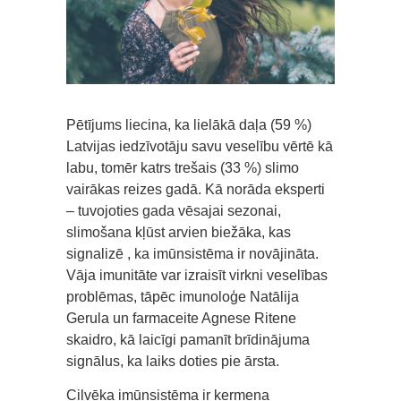
Pētījums liecina, ka lielākā daļa (59 %)
Latvijas iedzīvotāju savu veselību vērtē kā
labu, tomēr katrs trešais (33 %) slimo
vairākas reizes gadā. Kā norāda eksperti
– tuvojoties gada vēsajai sezonai,
slimošana kļūst arvien biežāka, kas
signalizē , ka imūnsistēma ir novājināta.
Vāja imunitāte var izraisīt virkni veselības
problēmas, tāpēc imunoloģe Natālija
Gerula un farmaceite Agnese Ritene
skaidro, kā laicīgi pamanīt brīdinājuma
signālus, ka laiks doties pie ārsta.
Cilvēka imūnsistēma ir ķermeņa