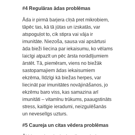
#4 Regulāras ādas problēmas
Āda ir pirmā barjera cīņā pret mikrobiem,
tāpēc tas, kā tā jūtas un izskatās, var
atspoguļot to, cik stipra vai vāja ir
imunitāte. Niezoša, sausa vai apsārtusi
āda bieži liecina par iekaisumu, ko vēlams
laicīgi atpazīt un pēc ārsta norādījumiem
ārstēt. Tā, piemēram, viens no biežāk
sastopamajiem ādas iekaisumiem
ekzēma, līdzīgi kā biežas herpes, var
liecināt par imunitātes novājināšanos, jo
ekzēmu baro viss, kas samazina arī
imunitāti – vitamīnu trūkums, paaugstināts
stress, kaitīgie ieradumi, neizgulēšanās
un neveselīgs uzturs.
#5 Caureja un citas vēdera problēmas