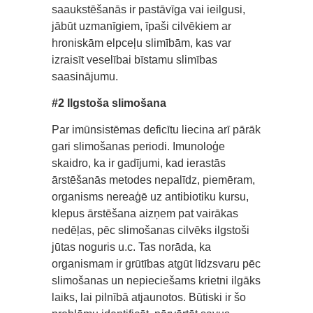
saaukstēšanās ir pastāvīga vai ieilgusi,
jābūt uzmanīgiem, īpaši cilvēkiem ar
hroniskām elpceļu slimībām, kas var
izraisīt veselībai bīstamu slimības
saasinājumu.
#2 Ilgstoša slimošana
Par imūnsistēmas deficītu liecina arī pārāk
gari slimošanas periodi. Imunoloģe
skaidro, ka ir gadījumi, kad ierastās
ārstēšanās metodes nepalīdz, piemēram,
organisms nereaģē uz antibiotiku kursu,
klepus ārstēšana aizņem pat vairākas
nedēļas, pēc slimošanas cilvēks ilgstoši
jūtas noguris u.c. Tas norāda, ka
organismam ir grūtības atgūt līdzsvaru pēc
slimošanas un nepieciešams krietni ilgāks
laiks, lai pilnībā atjaunotos. Būtiski ir šo