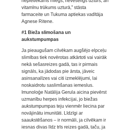
nepietiekams miegs, neveselīgs uzturs, arī
vitamīnu trūkums uzturā,” stāsta
farmaceite un Tukuma aptiekas vadītāja
Agnese Ritene.
#1 Bieža slimošana un
aukstumpumpas
Ja pieaugušam cilvēkam augšējo elpceļu
slimības tiek novērotas atkārtoti vai vairāk
nekā sešasreizes gadā, tas ir pirmais
signāls, ka jādodas pie ārsta, jāveic
asinsanalīzes vai citi izmeklējumi, lai
noskaidrotu saslimšanas iemeslus.
Imunoloģe Natālija Gerula aicina pievērst
uzmanību herpes infekcijai, jo biežas
aukstumpumpas teju vienmēr liecina par
novājinātu imunitāti. Līdzīgi ar
saaukstēšanos – ir normāli, ja cilvēkam ir
iesnas divas līdz trīs reizes gadā, taču, ja