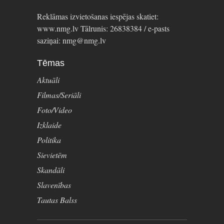
Reklāmas izvietošanas iespējas skatiet:
www.nmg.lv Tālrunis: 26838384 / e-pasts
saziņai: nmg@nmg.lv
Tēmas
Aktuāli
Filmas/Seriāli
Foto/Video
Izklaide
Politika
Sievietēm
Skandāli
Slavenības
Tautas Balss