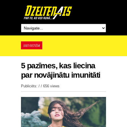
SIEVIETĒM
5 pazīmes, kas liecina
par novājinātu imunitāti
Publicēts: / /
656 views