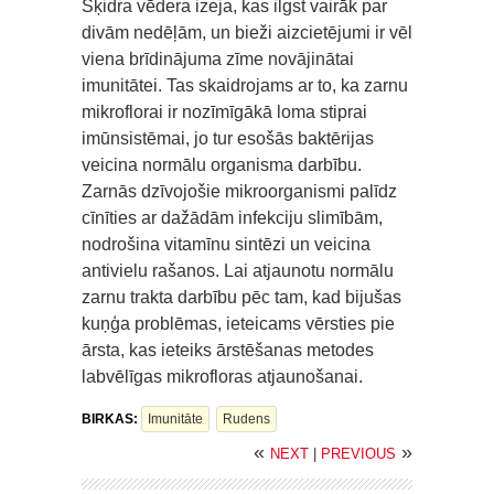
Šķidra vēdera izeja, kas ilgst vairāk par
divām nedēļām, un bieži aizcietējumi ir vēl
viena brīdinājuma zīme novājinātai
imunitātei. Tas skaidrojams ar to, ka zarnu
mikroflorai ir nozīmīgākā loma stiprai
imūnsistēmai, jo tur esošās baktērijas
veicina normālu organisma darbību.
Zarnās dzīvojošie mikroorganismi palīdz
cīnīties ar dažādām infekciju slimībām,
nodrošina vitamīnu sintēzi un veicina
antivielu rašanos. Lai atjaunotu normālu
zarnu trakta darbību pēc tam, kad bijušas
kuņģa problēmas, ieteicams vērsties pie
ārsta, kas ieteiks ārstēšanas metodes
labvēlīgas mikrofloras atjaunošanai.
BIRKAS:
Imunitāte
Rudens
«
»
NEXT
|
PREVIOUS