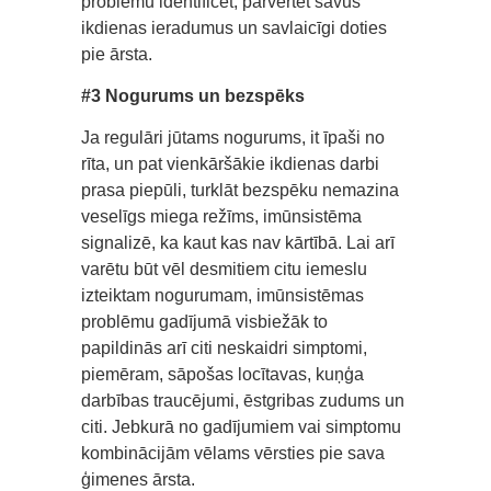
problēmu identificēt, pārvērtēt savus
ikdienas ieradumus un savlaicīgi doties
pie ārsta.
#3 Nogurums un bezspēks
Ja regulāri jūtams nogurums, it īpaši no
rīta, un pat vienkāršākie ikdienas darbi
prasa piepūli, turklāt bezspēku nemazina
veselīgs miega režīms, imūnsistēma
signalizē, ka kaut kas nav kārtībā. Lai arī
varētu būt vēl desmitiem citu iemeslu
izteiktam nogurumam, imūnsistēmas
problēmu gadījumā visbiežāk to
papildinās arī citi neskaidri simptomi,
piemēram, sāpošas locītavas, kuņģa
darbības traucējumi, ēstgribas zudums un
citi. Jebkurā no gadījumiem vai simptomu
kombinācijām vēlams vērsties pie sava
ģimenes ārsta.