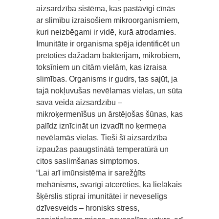
aizsardzība sistēma, kas pastāvīgi cīnās
ar slimību izraisošiem mikroorganismiem,
kuri neizbēgami ir vidē, kurā atrodamies.
Imunitāte ir organisma spēja identificēt un
pretoties dažādām baktērijām, mikrobiem,
toksīniem un citām vielām, kas izraisa
slimības. Organisms ir gudrs, tas sajūt, ja
tajā nokļuvušas nevēlamas vielas, un sūta
sava veida aizsardzību –
mikroķermenīšus un ārstējošas šūnas, kas
palīdz iznīcināt un izvadīt no ķermeņa
nevēlamās vielas. Tieši šī aizsardzība
izpaužas paaugstinātā temperatūrā un
citos saslimšanas simptomos.
“Lai arī imūnsistēma ir sarežģīts
mehānisms, svarīgi atcerēties, ka lielākais
šķērslis stiprai imunitātei ir neveselīgs
dzīvesveids – hronisks stress,