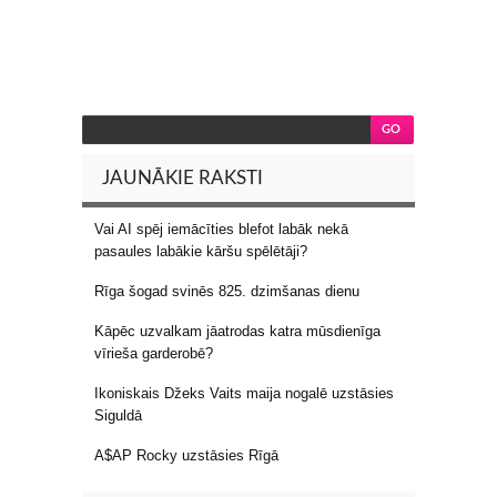
JAUNĀKIE RAKSTI
Vai AI spēj iemācīties blefot labāk nekā
pasaules labākie kāršu spēlētāji?
Rīga šogad svinēs 825. dzimšanas dienu
Kāpēc uzvalkam jāatrodas katra mūsdienīga
vīrieša garderobē?
Ikoniskais Džeks Vaits maija nogalē uzstāsies
Siguldā
A$AP Rocky uzstāsies Rīgā