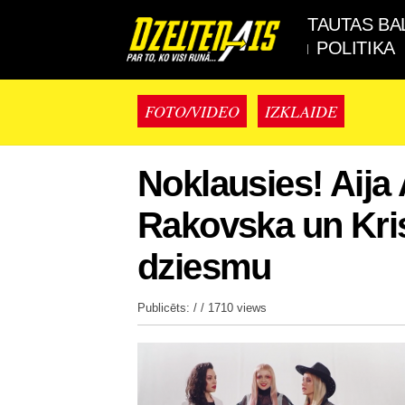
TAUTAS BA
POLITIKA
FOTO/VIDEO
IZKLAIDE
Noklausies! Aija
Rakovska un Kris
dziesmu
Publicēts: / /
1710 views