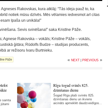
 Agneses Rakovskas, kura atklāj: “Tās ideja pauž to, ka
obrīd notiek mūsu dzīvēs. Mēs vēlamies iedvesmot arī citas
a esam īpaša un unikāla!”
svinēšana. Sevis svinēšana!” saka Kristīne Pāže.
s; Agnese Rakovska – vokāls; Kristīne Pāže – vokāls,
akustiskā ģitāra; Rūdolfs Budze – studijas producents,
ībā ar režisoru Ivaru Burtnieku.
«
»
stīne Pāže
NEXT
|
PREVIOUS
blefot
Rīga šogad svinēs 825.
bākie
dzimšanas dienu
Šogad Rīga plaši svinēs 825.
dzimšanas dienu un ikviens
ie samta
aicināts apmeklēt daudzveidīgos...
 jūtami