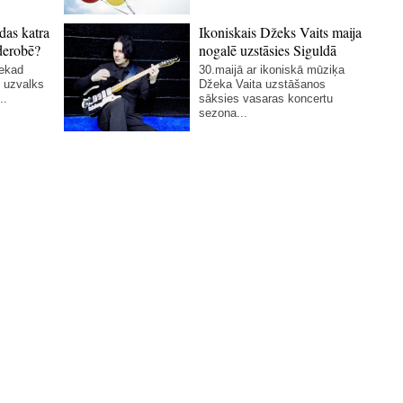
das katra
Ikoniskais Džeks Vaits maija
derobē?
nogalē uzstāsies Siguldā
nekad
30.maijā ar ikoniskā mūziķa
 uzvalks
Džeka Vaita uzstāšanos
..
sāksies vasaras koncertu
sezona...