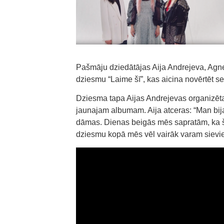
Pašmāju dziedātājas Aija Andrejeva, Agn
dziesmu “Laime šī”, kas aicina novērtēt sev
Dziesma tapa Aijas Andrejevas organizēta
jaunajam albumam. Aija atceras: “Man bija
dāmas. Dienas beigās mēs sapratām, ka š
dziesmu kopā mēs vēl vairāk varam sievie