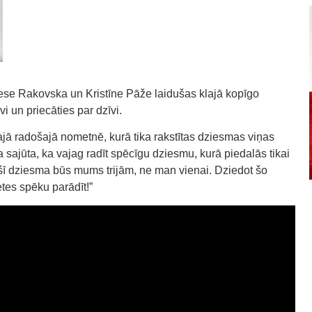
ese Rakovska un Kristīne Pāže laidušas klajā kopīgo
i un priecāties par dzīvi.
jā radošajā nometnē, kurā tika rakstītas dziesmas viņas
 sajūta, ka vajag radīt spēcīgu dziesmu, kurā piedalās tikai
ī dziesma būs mums trijām, ne man vienai. Dziedot šo
tes spēku parādīt!”