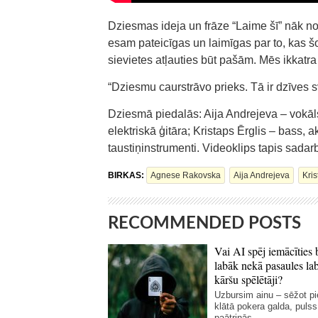
Dziesmas ideja un frāze “Laime šī” nāk no
esam pateicīgas un laimīgas par to, kas š
sievietes atļauties būt pašām. Mēs ikkatr
“Dziesmu caurstrāvo prieks. Tā ir dzīves 
Dziesmā piedalās: Aija Andrejeva – vokāl
elektriskā ģitāra; Kristaps Ērglis – bass, 
taustiņinstrumenti. Videoklips tapis sadarb
BIRKAS:
Agnese Rakovska
Aija Andrejeva
Kri
RECOMMENDED POSTS
Vai AI spēj iemācīties 
labāk nekā pasaules la
kāršu spēlētāji?
Uzbursim ainu – sēžot p
klātā pokera galda, pulss
paātrinās,...