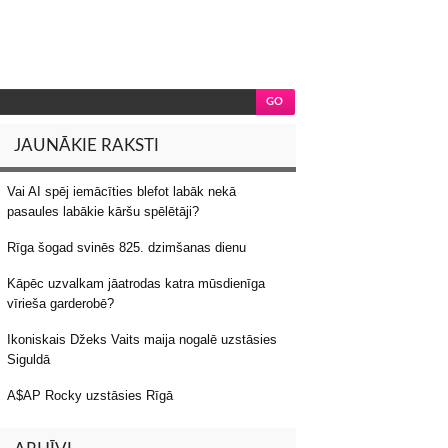
JAUNĀKIE RAKSTI
Vai AI spēj iemācīties blefot labāk nekā
pasaules labākie kāršu spēlētāji?
Rīga šogad svinēs 825. dzimšanas dienu
Kāpēc uzvalkam jāatrodas katra mūsdienīga
vīrieša garderobē?
Ikoniskais Džeks Vaits maija nogalē uzstāsies
Siguldā
A$AP Rocky uzstāsies Rīgā