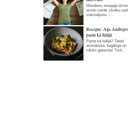
Mūsdienu straujajā dzīve
arvien vairāk cilvēku sas
izaicinājumu –...
Recepte: Aija Andreje
pastu kā Itālijā
Pasta kā Itālijā? Tātad
aromātiska, bagātīga un
rokām gatavota! Tieši...