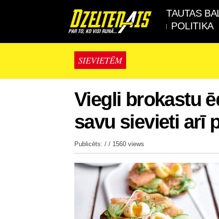
TAUTAS BA
POLITIKA
SIEVIETĒM
Viegli brokastu ēd
savu sievieti arī
Publicēts: / /
1560 views