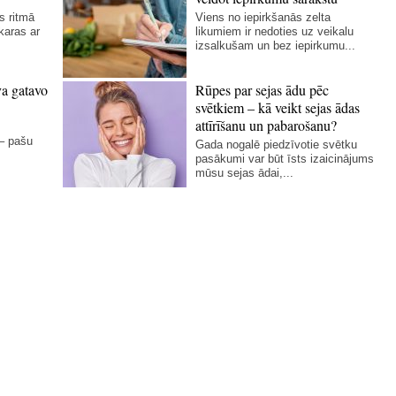
s ritmā
Viens no iepirkšanās zelta
karas ar
likumiem ir nedoties uz veikalu
izsalkušam un bez iepirkumu...
va gatavo
Rūpes par sejas ādu pēc
svētkiem – kā veikt sejas ādas
attīrīšanu un pabarošanu?
 – pašu
Gada nogalē piedzīvotie svētku
pasākumi var būt īsts izaicinājums
mūsu sejas ādai,...