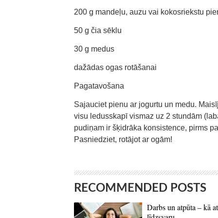
200 g mandeļu, auzu vai kokosriekstu pien
50 g čia sēklu
30 g medus
dažādas ogas rotāšanai
Pagatavošana
Sajauciet pienu ar jogurtu un medu. Maisīj
visu ledusskapī vismaz uz 2 stundām (labāk u
pudiņam ir šķidrāka konsistence, pirms pa
Pasniedziet, rotājot ar ogām!
RECOMMENDED POSTS
Darbs un atpūta – kā at
līdzsvaru