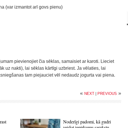
a (var izmantot arī govs pienu)
umam pievienojiet čia sēklas, samaisiet ar karoti. Lieciet
z nakti), lai sēklas kārtīgi uzbriest. Ja vēlaties, lai
sniegšanas tam piejauciet vēl nedaudz jogurta vai piena.
«
»
NEXT
|
PREVIOUS
rast
Noderīgi padomi, kā gudri
veidot iepirkumu sarakstu