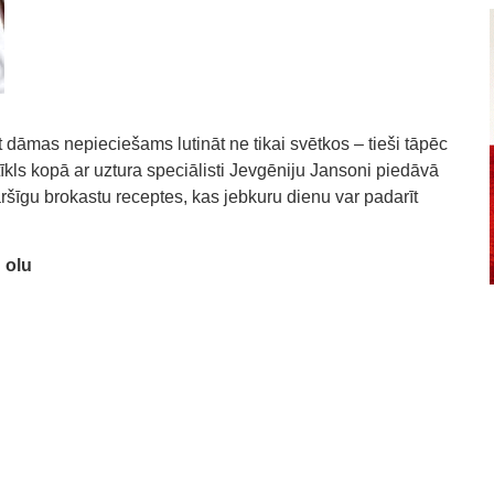
t dāmas nepieciešams lutināt ne tikai svētkos – tieši tāpēc
īkls kopā ar uztura speciālisti Jevgēniju Jansoni piedāvā
ršīgu brokastu receptes, kas jebkuru dienu var padarīt
 olu