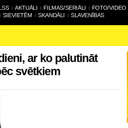
LSS
AKTUĀLI
FILMAS/SERIĀLI
FOTO/VIDEO
SIEVIETĒM
SKANDĀLI
SLAVENĪBAS
ieni, ar ko palutināt
 pēc svētkiem