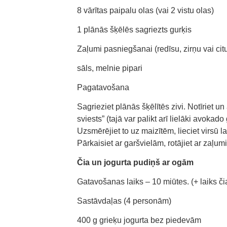
8 vārītas paipalu olas (vai 2 vistu olas)
1 plānās šķēlēs sagriezts gurķis
Zaļumi pasniegšanai (redīsu, zirņu vai cit
sāls, melnie pipari
Pagatavošana
Sagrieziet plānās šķēlītēs zivi. Notīriet 
sviests” (tajā var palikt arī lielāki avoka
Uzsmērējiet to uz maizītēm, lieciet virsū la
Pārkaisiet ar garšvielām, rotājiet ar zaļu
Čia un jogurta pudiņš ar ogām
Gatavošanas laiks – 10 miūtes. (+ laiks či
Sastāvdaļas (4 personām)
400 g grieķu jogurta bez piedevām