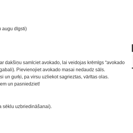
u augu dīgsti)
un ar dakšiņu samīciet avokado, lai veidojas krēmīgs “avokado
do gabali). Pievienojiet avokado masai nedaudz sāls.
si un gurķi, pa virsu uzliekot sagrieztas, vārītas olas.
miem un pasniedziet!
a sēklu uzbriedināšanai).