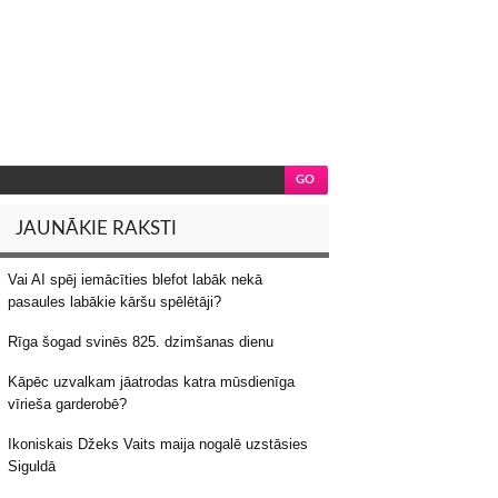
JAUNĀKIE RAKSTI
Vai AI spēj iemācīties blefot labāk nekā
pasaules labākie kāršu spēlētāji?
Rīga šogad svinēs 825. dzimšanas dienu
Kāpēc uzvalkam jāatrodas katra mūsdienīga
vīrieša garderobē?
Ikoniskais Džeks Vaits maija nogalē uzstāsies
Siguldā