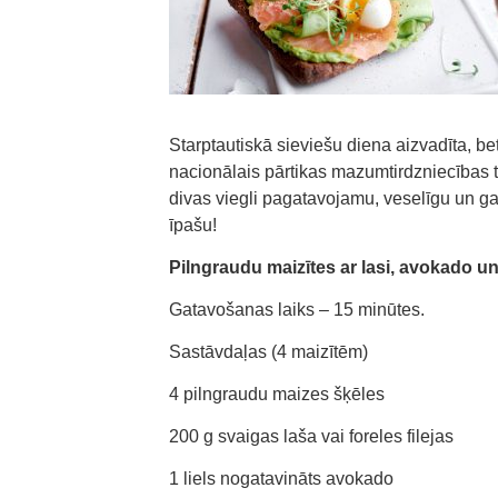
Starptautiskā sieviešu diena aizvadīta, be
nacionālais pārtikas mazumtirdzniecības t
divas viegli pagatavojamu, veselīgu un ga
īpašu!
Pilngraudu maizītes ar lasi, avokado un
Gatavošanas laiks – 15 minūtes.
Sastāvdaļas (4 maizītēm)
4 pilngraudu maizes šķēles
200 g svaigas laša vai foreles filejas
1 liels nogatavināts avokado