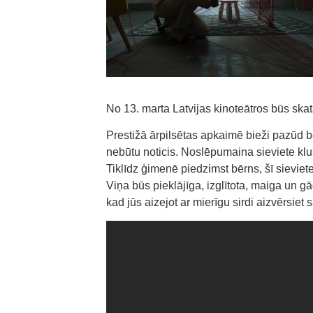
No 13. marta Latvijas kinoteātros būs s
Prestižā ārpilsētas apkaimē bieži pazūd bē
nebūtu noticis. Noslēpumaina sieviete klu
Tiklīdz ģimenē piedzimst bērns, šī sievie
Viņa būs pieklājīga, izglītota, maiga un g
kad jūs aizejot ar mierīgu sirdi aizvērsie