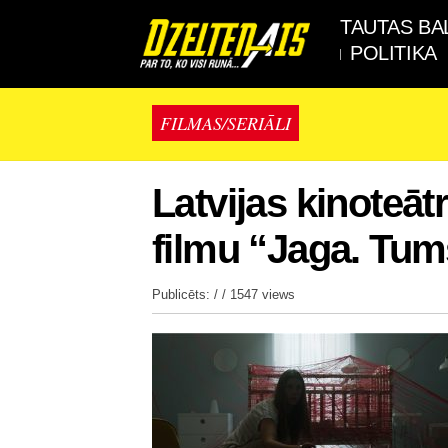
TAUTAS BA
POLITIKA
FILMAS/SERIĀLI
Latvijas kinoteā
filmu “Jaga. Tu
Publicēts: / /
1547 views