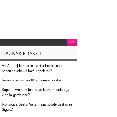
JAUNĀKIE RAKSTI
Vai AI spēj iemācīties blefot labāk nekā
pasaules labākie kāršu spēlētāji?
Rīga šogad svinēs 825. dzimšanas dienu
Kāpēc uzvalkam jāatrodas katra mūsdienīga
vīrieša garderobē?
Ikoniskais Džeks Vaits maija nogalē uzstāsies
Siguldā