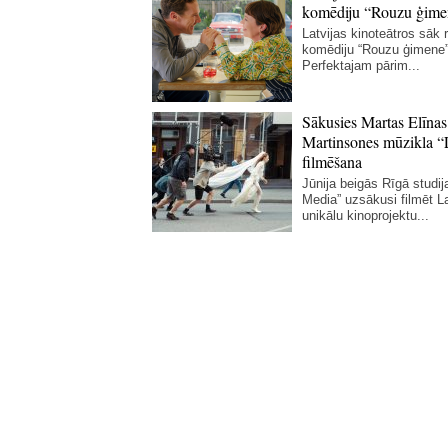
komēdiju “Rouzu ģime
Latvijas kinoteātros sāk r
komēdiju “Rouzu ģimene”
Perfektajam pārim...
Sākusies Martas Elīnas
Martinsones mūzikla “
filmēšana
Jūnija beigās Rīgā studij
Media” uzsākusi filmēt La
unikālu kinoprojektu...