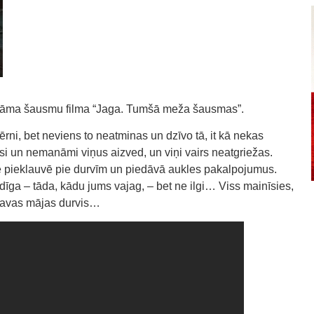
katāma šausmu filma “Jaga. Tumšā meža šausmas”.
rni, bet neviens to neatminas un dzīvo tā, it kā nekas
si un nemanāmi viņus aizved, un viņi vairs neatgriežas.
te pieklauvē pie durvīm un piedāvā aukles pakalpojumus.
ādīga – tāda, kādu jums vajag, – bet ne ilgi… Viss mainīsies,
t savas mājas durvis…