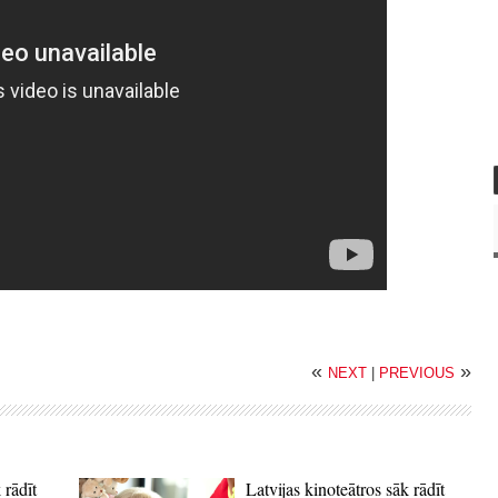
«
»
NEXT
|
PREVIOUS
 rādīt
Latvijas kinoteātros sāk rādīt