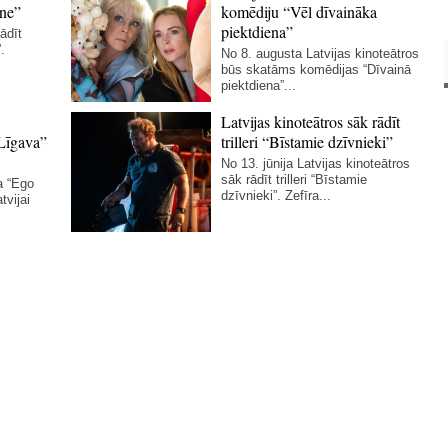
ne”
komēdiju “Vēl dīvaināka
piektdiena”
ādīt
.
No 8. augusta Latvijas kinoteātros
būs skatāms komēdijas “Dīvainā
piektdiena”...
Latvijas kinoteātros sāk rādīt
Līgava”
trilleri “Bīstamie dzīvnieki”
No 13. jūnija Latvijas kinoteātros
sāk rādīt trilleri “Bīstamie
a “Ego
dzīvnieki”. Zefīra...
tvijai