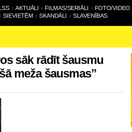
LSS
AKTUĀLI
FILMAS/SERIĀLI
FOTO/VIDEO
SIEVIETĒM
SKANDĀLI
SLAVENĪBAS
tros sāk rādīt šausmu
mšā meža šausmas”