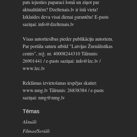
pats iejusties paparaci lomā un ziņot par
aktualitātēm? Dzeltenais.lv ir īstā vieta!
Izklaides deva visai dienai garantēta! E-pasts
saziņai: info@dzeltenais.lv
Visas autortiesības pieder publikāciju autoriem.
Par portāla saturu atbild "Latvijas Žurnālistikas
centrs", reģ. nr. 40008244310 Tālrunis:
26901441 / e-pasts saziņai: info@lzc.lv /
www.lzc.lv
Reklāmas izvietošanas iespējas skatiet:
www.nmg.lv Tālrunis: 26838384 / e-pasts
saziņai: nmg@nmg.lv
Tēmas
Aktuāli
Filmas/Seriāli