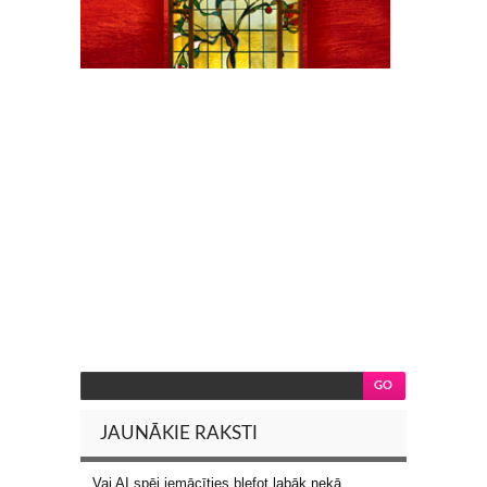
JAUNĀKIE RAKSTI
Vai AI spēj iemācīties blefot labāk nekā