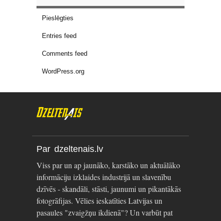
Pieslēgties
Entries feed
Comments feed
WordPress.org
Par dzeltenais.lv
Viss par un ap jaunāko, karstāko un aktuālāko
informāciju izklaides industrijā un slavenību
dzīvēs - skandāli, stāsti, jaunumi un pikantākās
fotogrāfijas. Vēlies ieskatīties Latvijas un
pasaules "zvaigžņu ikdienā"? Un varbūt pat