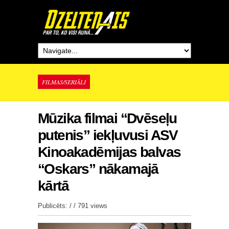
FILMAS/SERIĀLI
Mūzika filmai “Dvēseļu
putenis” iekļuvusi ASV
Kinoakadēmijas balvas
“Oskars” nākamajā
kārtā
Publicēts: / /
791 views