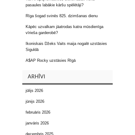
pasaules labākie kāršu spēlētāji?
Rīga šogad svinēs 825. dzimšanas dienu
Kāpēc uzvalkam jāatrodas katra mūsdienīga
vīrieša garderobē?
Ikoniskais Džeks Vaits maija nogalē uzstāsies
Siguldā
A$AP Rocky uzstāsies Rīgā
ARHĪVI
jūlijs 2026
jūnijs 2026
februāris 2026
janvāris 2026
decembris 2025