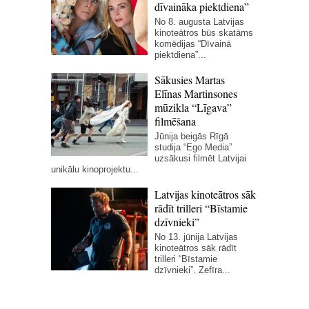
dīvaināka piektdiena”
No 8. augusta Latvijas
kinoteātros būs skatāms
komēdijas “Dīvainā
piektdiena”...
Sākusies Martas
Elīnas Martinsones
mūzikla “Līgava”
filmēšana
Jūnija beigās Rīgā
studija “Ego Media”
uzsākusi filmēt Latvijai
unikālu kinoprojektu...
Latvijas kinoteātros sāk
rādīt trilleri “Bīstamie
dzīvnieki”
No 13. jūnija Latvijas
kinoteātros sāk rādīt
trilleri “Bīstamie
dzīvnieki”. Zefīra...