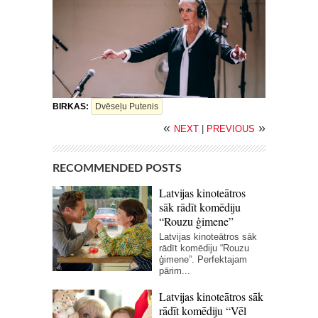
BIRKAS:
Dvēseļu Putenis
«
»
NEXT
|
PREVIOUS
RECOMMENDED POSTS
Latvijas kinoteātros
sāk rādīt komēdiju
“Rouzu ģimene”
Latvijas kinoteātros sāk
rādīt komēdiju “Rouzu
ģimene”. Perfektajam
pārim...
Latvijas kinoteātros sāk
rādīt komēdiju “Vēl