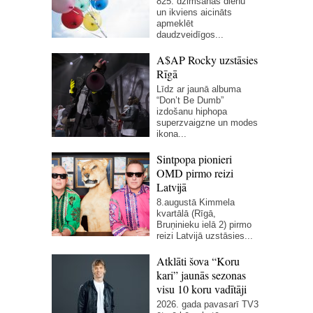
825. dzimšanas dienu
un ikviens aicināts
apmeklēt
daudzveidīgos...
A$AP Rocky uzstāsies
Rīgā
Līdz ar jaunā albuma
“Don’t Be Dumb”
izdošanu hiphopa
superzvaigzne un modes
ikona...
Sintpopa pionieri
OMD pirmo reizi
Latvijā
8.augustā Kimmela
kvartālā (Rīgā,
Bruņinieku ielā 2) pirmo
reizi Latvijā uzstāsies...
Atklāti šova “Koru
kari” jaunās sezonas
visu 10 koru vadītāji
2026. gada pavasarī TV3