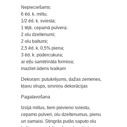
Nepieciešams:
6 ēd. k. miltu;
1/2 ēd. k. sviesta;
1 tējk. cepamā pulvera;
2 olu dzeltenumi;
2 olu baltumi;
2,5 ēd. k. 0,5% piena;
3 ēd. k. pūdercukura;
ar eļļu samitrināta formiņa;
mazliet ūdens tvaikam
Dekoram: putukrējums, dažas zemenes,
kļavu sīrups, sirsniņu dekorācijas
Pagatavošana
Izsijā miltus, tiem pievieno sviestu,
cepamo pulveri, olu dzeltenumus, pienu
un samaisi. Stingrās putās saputo olu