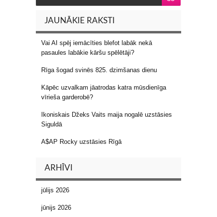
JAUNĀKIE RAKSTI
Vai AI spēj iemācīties blefot labāk nekā
pasaules labākie kāršu spēlētāji?
Rīga šogad svinēs 825. dzimšanas dienu
Kāpēc uzvalkam jāatrodas katra mūsdienīga
vīrieša garderobē?
Ikoniskais Džeks Vaits maija nogalē uzstāsies
Siguldā
A$AP Rocky uzstāsies Rīgā
ARHĪVI
jūlijs 2026
jūnijs 2026