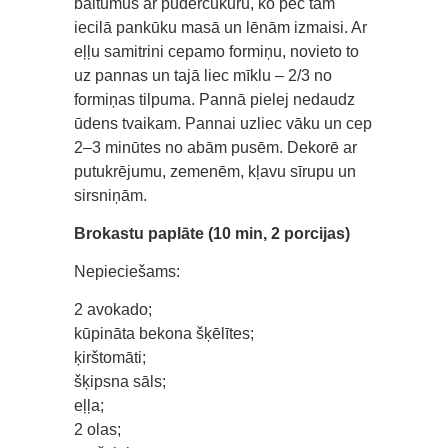
baltumus ar pūdercukuru, ko pēc tam
iecilā pankūku masā un lēnām izmaisi. Ar
eļļu samitrini cepamo formiņu, novieto to
uz pannas un tajā liec mīklu – 2/3 no
formiņas tilpuma. Pannā pielej nedaudz
ūdens tvaikam. Pannai uzliec vāku un cep
2–3 minūtes no abām pusēm. Dekorē ar
putukrējumu, zemenēm, kļavu sīrupu un
sirsniņām.
Brokastu paplāte (10 min, 2 porcijas)
Nepieciešams:
2 avokado;
kūpināta bekona šķēlītes;
ķirštomāti;
šķipsna sāls;
eļļa;
2 olas;