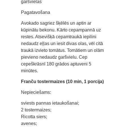
garšvielas
Pagatavošana
Avokado sagriez šķēlēs un aptin ar
kūpinātu bekonu. Kārto cepampannā uz
restes. Atsevišķā cepamtraukā iepilini
nedaudz eļļas un iesit divas olas, vēl citā
traukā izvieto tomātus. Tomātiem un olām
pievieno nedaudz garšvielu. Cep
cepeškrāsnī 180 grādos aptuveni 5
minūtes.
Franču tostermaizes (10 min, 1 porcija)
Nepieciešams:
sviests pannas ietaukošanai;
2 tostermaizes;
Ricotta siers;
avenes;