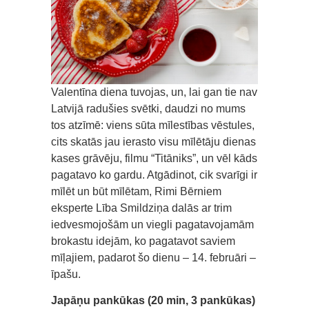
Valentīna diena tuvojas, un, lai gan tie nav
Latvijā radušies svētki, daudzi no mums
tos atzīmē: viens sūta mīlestības vēstules,
cits skatās jau ierasto visu mīlētāju dienas
kases grāvēju, filmu “Titāniks”, un vēl kāds
pagatavo ko gardu. Atgādinot, cik svarīgi ir
mīlēt un būt mīlētam, Rimi Bērniem
eksperte Lība Smildziņa dalās ar trim
iedvesmojošām un viegli pagatavojamām
brokastu idejām, ko pagatavot saviem
mīļajiem, padarot šo dienu – 14. februāri –
īpašu.
Japāņu pankūkas (20 min, 3 pankūkas)