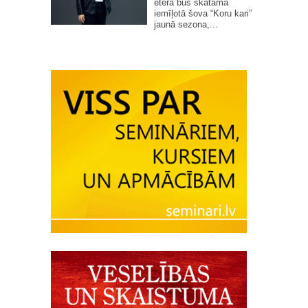
ēterā būs skatāma
iemīļotā šova “Koru kari”
jaunā sezona,...