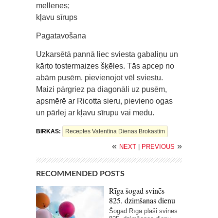
mellenes;
kļavu sīrups
Pagatavošana
Uzkarsētā pannā liec sviesta gabaliņu un
kārto tostermaizes šķēles. Tās apcep no
abām pusēm, pievienojot vēl sviestu.
Maizi pārgriez pa diagonāli uz pusēm,
apsmērē ar Ricotta sieru, pievieno ogas
un pārlej ar kļavu sīrupu vai medu.
BIRKAS:
Receptes Valentīna Dienas Brokastīm
«
»
NEXT
|
PREVIOUS
RECOMMENDED POSTS
Rīga šogad svinēs
825. dzimšanas dienu
Šogad Rīga plaši svinēs