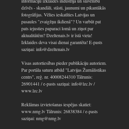
informāciju izklaides industrijā un slavenību
dzīvēs - skandāli, stāsti, jaunumi un pikantākās
fotogrāfijas. Vēlies ieskatīties Latvijas un
pasaules "zvaigžņu ikdienā"? Un varbūt pat
pats iejusties paparaci lomā un ziņot par
aktualitātēm? Dzeltenais.lv ir īstā vieta!
Izklaides deva visai dienai garantēta! E-pasts
saziņai: info@dzeltenais.lv
Visas autortiesības pieder publikāciju autoriem.
Par portāla saturu atbild "Latvijas Žurnālistikas
centrs", reģ. nr. 40008244310 Tālrunis:
26901441 / e-pasts saziņai: info@lzc.lv /
www.lzc.lv
Reklāmas izvietošanas iespējas skatiet:
www.nmg.lv Tālrunis: 26838384 / e-pasts
saziņai: nmg@nmg.lv