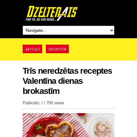
AKTUĀLI
SIEVIETĒM
Trīs neredzētas receptes
Valentīna dienas
brokastīm
Publicēts: / /
700 views