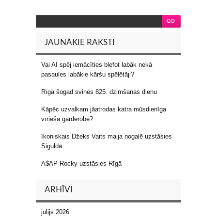
JAUNĀKIE RAKSTI
Vai AI spēj iemācīties blefot labāk nekā
pasaules labākie kāršu spēlētāji?
Rīga šogad svinēs 825. dzimšanas dienu
Kāpēc uzvalkam jāatrodas katra mūsdienīga
vīrieša garderobē?
Ikoniskais Džeks Vaits maija nogalē uzstāsies
Siguldā
A$AP Rocky uzstāsies Rīgā
ARHĪVI
jūlijs 2026