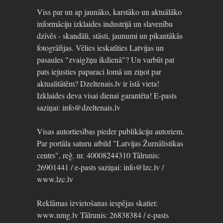
Viss par un ap jaunāko, karstāko un aktuālāko
informāciju izklaides industrijā un slavenību
dzīvēs - skandāli, stāsti, jaunumi un pikantākās
fotogrāfijas. Vēlies ieskatīties Latvijas un
pasaules "zvaigžņu ikdienā"? Un varbūt pat
pats iejusties paparaci lomā un ziņot par
aktualitātēm? Dzeltenais.lv ir īstā vieta!
Izklaides deva visai dienai garantēta! E-pasts
saziņai: info@dzeltenais.lv
Visas autortiesības pieder publikāciju autoriem.
Par portāla saturu atbild "Latvijas Žurnālistikas
centrs", reģ. nr. 40008244310 Tālrunis:
26901441 / e-pasts saziņai: info@lzc.lv /
www.lzc.lv
Reklāmas izvietošanas iespējas skatiet:
www.nmg.lv Tālrunis: 26838384 / e-pasts