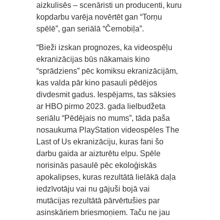
aizkulisēs – scenāristi un producenti, kuru
kopdarbu varēja novērtēt gan “Torņu
spēlē”, gan seriālā “Černobiļa”.
“Bieži izskan prognozes, ka videospēļu
ekranizācijas būs nākamais kino
“sprādziens” pēc komiksu ekranizācijām,
kas valda pār kino pasauli pēdējos
divdesmit gadus. Iespējams, tas sāksies
ar HBO pirmo 2023. gada lielbudžeta
seriālu “Pēdējais no mums”, tāda paša
nosaukuma PlayStation videospēles The
Last of Us ekranizāciju, kuras fani šo
darbu gaida ar aizturētu elpu. Spēle
norisinās pasaulē pēc ekoloģiskās
apokalipses, kuras rezultātā lielākā daļa
iedzīvotāju vai nu gājuši bojā vai
mutācijas rezultātā pārvērtušies par
asinskāriem briesmoņiem. Taču ne jau