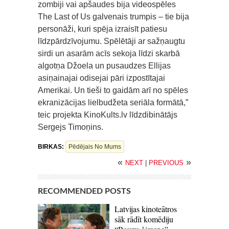
zombiji vai apšaudes bija videospēles
The Last of Us galvenais trumpis – tie bija
personāži, kuri spēja izraisīt patiesu
līdzpārdzīvojumu. Spēlētāji ar sažņaugtu
sirdi un asarām acīs sekoja līdzi skarbā
algotņa Džoela un pusaudzes Ellijas
asiņainajai odisejai pāri izpostītajai
Amerikai. Un tieši to gaidām arī no spēles
ekranizācijas lielbudžeta seriāla formātā,”
teic projekta KinoKults.lv līdzdibinātājs
Sergejs Timoņins.
BIRKAS:
Pēdējais No Mums
«
»
NEXT
|
PREVIOUS
RECOMMENDED POSTS
Latvijas kinoteātros
sāk rādīt komēdiju