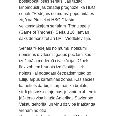
postapokalipses seriāls. Jau tagad
kinoindustrijas zinātāji prognozē, ka HBO
seriāls “Pēdējais no mums” popularitātes
ziņā varētu sekot HBO līdz šim
veiksmīgākajam seriālam “Troņu spēle”
(Game of Thrones). Seriālu 16. janvārī
sāks demonstrēt arī LMT Viedtelevīzija.
Seriāla “Pēdējais no mums” notikumi
norisinās divdesmit gadus pēc tam, kad ir
iznīcināta modernā civilizācija. Džoels,
līdz zobiem bruņots izdzīvotājs, tiek
nolīgts, lai nogādātu četrpadsmitgadīgo
Elliju ārpus karantīnas zonas. Kas sācies
kā neliels darbiņš, turpinās kā brutāls,
sirdi plosošs ceļojumus, jo viņiem abiem ir
jāšķērso visa bijušo Amerikas Savienoto
Valstu teritorija, un viņu dzīvība ir atkarīga
vienam no otra.