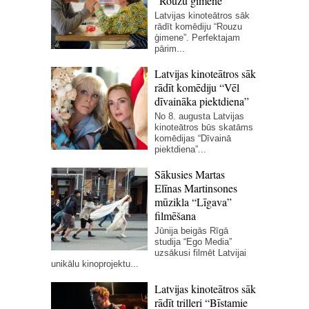
“Rouzu ģimene”
Latvijas kinoteātros sāk
rādīt komēdiju “Rouzu
ģimene”. Perfektajam
pārim...
Latvijas kinoteātros sāk
rādīt komēdiju “Vēl
dīvaināka piektdiena”
No 8. augusta Latvijas
kinoteātros būs skatāms
komēdijas “Dīvainā
piektdiena”...
Sākusies Martas
Elīnas Martinsones
mūzikla “Līgava”
filmēšana
Jūnija beigās Rīgā
studija “Ego Media”
uzsākusi filmēt Latvijai
unikālu kinoprojektu...
Latvijas kinoteātros sāk
rādīt trilleri “Bīstamie