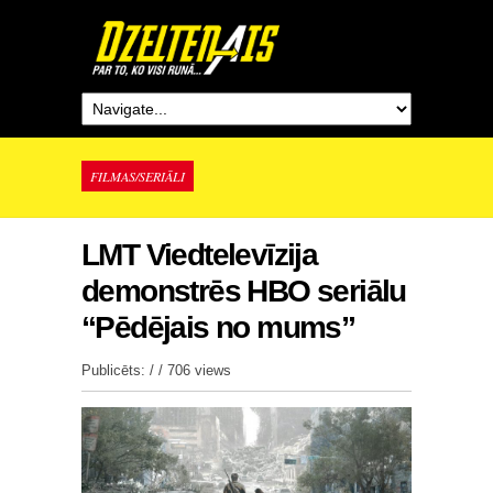
FILMAS/SERIĀLI
LMT Viedtelevīzija
demonstrēs HBO seriālu
“Pēdējais no mums”
Publicēts: / /
706 views