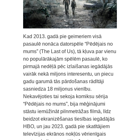
Kad 2013. gadā pie geimeriem visā
pasaulē nonāca datorspēle “Pēdējais no
mums” (The Last of Us), tā kļuva par vienu
no populārākajām spēlēm pasaulē, ko
pirmajā nedēļā pēc izlaišanas iegādājās
vairāk nekā miljons interesentu, un piecu
gadu garumā tās pārdošanas rādītāji
sasniedza 18 miljonus vienību.
Nekavējoties tai sekoja komiksu sērija
“Pēdējais no mums”, bija mēģinājumi
stāstu iemūžināt pilnmetrāžas filmā, līdz
beidzot ekranizēšanas tiesības iegādājās
HBO, un jau 2023. gadā pie skatītājiem
televīzijas ekrānos nokļūs vērienīgais