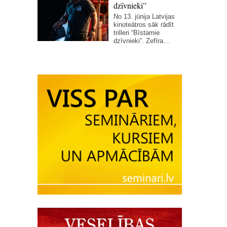
dzīvnieki”
No 13. jūnija Latvijas
kinoteātros sāk rādīt
trilleri “Bīstamie
dzīvnieki”. Zefīra...