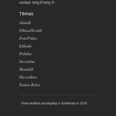
saziņai: nmg@nmg.lv
Tēmas
Aktuāli
Filmas/Seriāli
Foto/Video
Izklaide
Politika
Sievietēm
Skandāli
Slavenības
Tautas Balss
Visas tiesības aizsargātas © dzeltenais.lv 2018