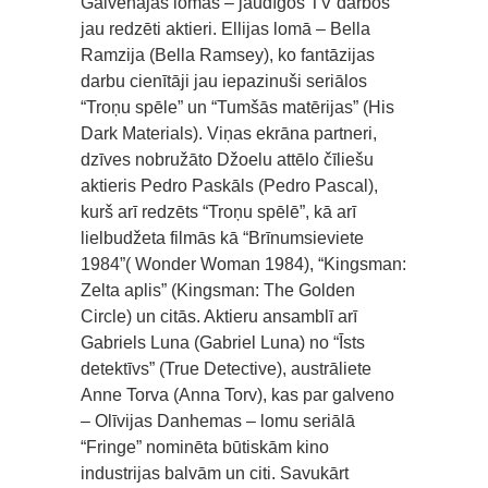
Galvenajās lomās – jaudīgos TV darbos
jau redzēti aktieri. Ellijas lomā – Bella
Ramzija (Bella Ramsey), ko fantāzijas
darbu cienītāji jau iepazinuši seriālos
“Troņu spēle” un “Tumšās matērijas” (His
Dark Materials). Viņas ekrāna partneri,
dzīves nobružāto Džoelu attēlo čīliešu
aktieris Pedro Paskāls (Pedro Pascal),
kurš arī redzēts “Troņu spēlē”, kā arī
lielbudžeta filmās kā “Brīnumsieviete
1984”( Wonder Woman 1984), “Kingsman:
Zelta aplis” (Kingsman: The Golden
Circle) un citās. Aktieru ansamblī arī
Gabriels Luna (Gabriel Luna) no “Īsts
detektīvs” (True Detective), austrāliete
Anne Torva (Anna Torv), kas par galveno
– Olīvijas Danhemas – lomu seriālā
“Fringe” nominēta būtiskām kino
industrijas balvām un citi. Savukārt