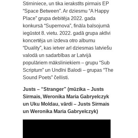
Stirniniece, un tika ierakstīts pirmais EP
“Space Between”. Ar dziesmu “A Happy
Place” grupa debitēja 2022. gada
konkursā “Supernova”, fināla balsojumā
iegūstot 8. vietu. 2022. gadā grupa aktīvi
koncertēja un izdeva otro albumu
“Duality”, kas ietver arī dziesmas latviešu
valodā un sadarbības ar Latvijā
populāriem māksliniekiem – grupu “Sub
Scriptum” un Undīni Balodi – grupas “The
Sound Poets” čellisti.
Justs – “Stranger” (mūzika – Justs
Sirmais, Weronika Maria Gabryelczyk
un Uku Moldau, vārdi – Justs Sirmais
un Weronika Maria Gabryelczyk)