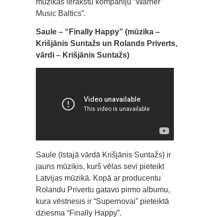
mūzikas ierakstu kompāniju “Warner
Music Baltics”.
Saule – “Finally Happy” (mūzika –
Krišjānis Suntažs un Rolands Priverts,
vārdi – Krišjānis Suntažs)
Saule (īstajā vārdā Krišjānis Suntažs) ir
jauns mūziķis, kurš vēlas sevi pieteikt
Latvijas mūzikā. Kopā ar producentu
Rolandu Privertu gatavo pirmo albumu,
kura vēstnesis ir “Supernovai” pieteiktā
dziesma “Finally Happy”.