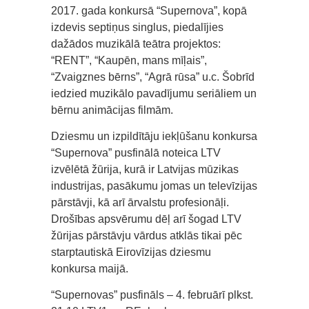
2017. gada konkursā “Supernova”, kopā
izdevis septiņus singlus, piedalījies
dažādos muzikālā teātra projektos:
“RENT”, “Kaupēn, mans mīļais”,
“Zvaigznes bērns”, “Agrā rūsa” u.c. Šobrīd
iedzied muzikālo pavadījumu seriāliem un
bērnu animācijas filmām.
Dziesmu un izpildītāju iekļūšanu konkursa
“Supernova” pusfinālā noteica LTV
izvēlētā žūrija, kurā ir Latvijas mūzikas
industrijas, pasākumu jomas un televīzijas
pārstāvji, kā arī ārvalstu profesionāļi.
Drošības apsvērumu dēļ arī šogad LTV
žūrijas pārstāvju vārdus atklās tikai pēc
starptautiskā Eirovīzijas dziesmu
konkursa maijā.
“Supernovas” pusfināls – 4. februārī plkst.