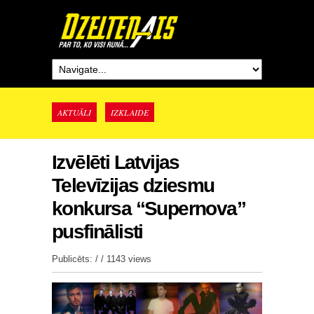
AKTUĀLI
IZKLAIDE
Izvēlēti Latvijas
Televīzijas dziesmu
konkursa “Supernova”
pusfinālisti
Publicēts: / /
1143 views