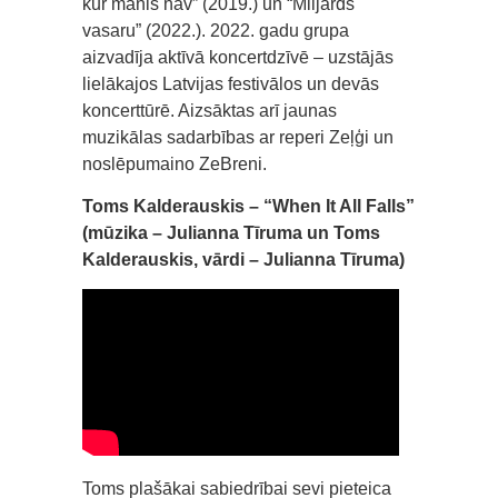
kur manis nav” (2019.) un “Miljards
vasaru” (2022.). 2022. gadu grupa
aizvadīja aktīvā koncertdzīvē – uzstājās
lielākajos Latvijas festivālos un devās
koncerttūrē. Aizsāktas arī jaunas
muzikālas sadarbības ar reperi Zeļģi un
noslēpumaino ZeBreni.
Toms Kalderauskis – “When It All Falls”
(mūzika – Julianna Tīruma un Toms
Kalderauskis, vārdi – Julianna Tīruma)
Toms plašākai sabiedrībai sevi pieteica