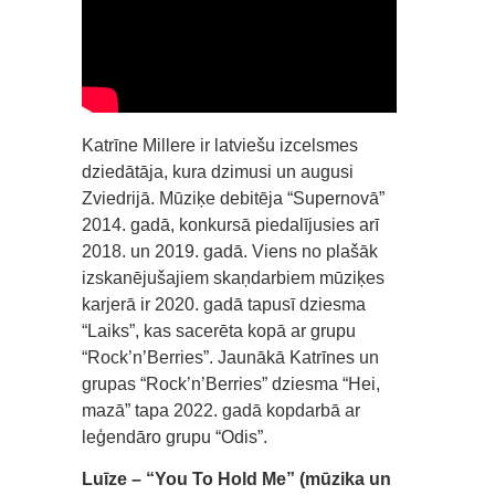
Katrīne Millere ir latviešu izcelsmes
dziedātāja, kura dzimusi un augusi
Zviedrijā. Mūziķe debitēja “Supernovā”
2014. gadā, konkursā piedalījusies arī
2018. un 2019. gadā. Viens no plašāk
izskanējušajiem skaņdarbiem mūziķes
karjerā ir 2020. gadā tapusī dziesma
“Laiks”, kas sacerēta kopā ar grupu
“Rock’n’Berries”. Jaunākā Katrīnes un
grupas “Rock’n’Berries” dziesma “Hei,
mazā” tapa 2022. gadā kopdarbā ar
leģendāro grupu “Odis”.
Luīze – “You To Hold Me” (mūzika un