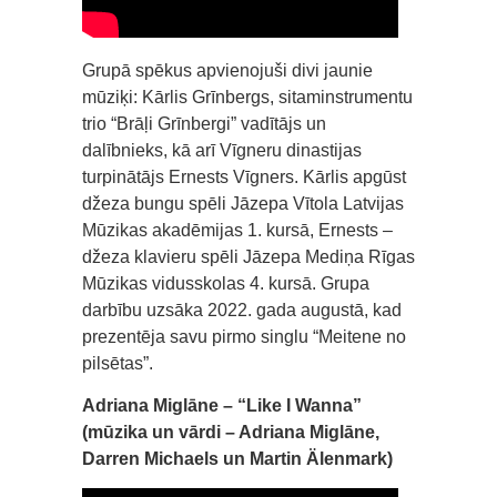
Grupā spēkus apvienojuši divi jaunie
mūziķi: Kārlis Grīnbergs, sitaminstrumentu
trio “Brāļi Grīnbergi” vadītājs un
dalībnieks, kā arī Vīgneru dinastijas
turpinātājs Ernests Vīgners. Kārlis apgūst
džeza bungu spēli Jāzepa Vītola Latvijas
Mūzikas akadēmijas 1. kursā, Ernests –
džeza klavieru spēli Jāzepa Mediņa Rīgas
Mūzikas vidusskolas 4. kursā. Grupa
darbību uzsāka 2022. gada augustā, kad
prezentēja savu pirmo singlu “Meitene no
pilsētas”.
Adriana Miglāne – “Like I Wanna”
(mūzika un vārdi – Adriana Miglāne,
Darren Michaels un Martin Älenmark)