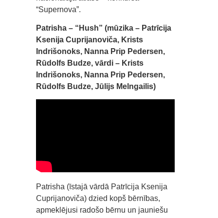
“Supernova”.
Patrisha – “Hush” (mūzika – Patrīcija
Ksenija Cuprijanoviča, Krists
Indrišonoks, Nanna Prip Pedersen,
Rūdolfs Budze, vārdi – Krists
Indrišonoks, Nanna Prip Pedersen,
Rūdolfs Budze, Jūlijs Melngailis)
Patrisha (īstajā vārdā Patrīcija Ksenija
Cuprijanoviča) dzied kopš bērnības,
apmeklējusi radošo bērnu un jauniešu