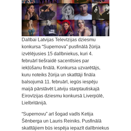
Dalībai Latvijas Televīzijas dziesmu
konkursa “Supernova” pusfinālā žūrija
izvēlējusies 15 dalībniekus, kuri 4.
februārī tiešraidē sacentīsies par
iekļūšanu finālā. Konkursa uzvarētājs,
kuru noteiks žūrija un skatītāji fināla
balsojumā 11. februārī, iegūs iespēju
maijā pārstāvēt Latviju starptautiskajā
Eirovīzijas dziesmu konkursā Liverpūlē,
Lielbritānijā.
“Supernovu” arī šogad vadīs Ketija
Šēnberga un Lauris Reiniks. Pusfinālā
skatītājiem būs iespēja iepazīt dalībniekus