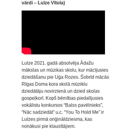
vārdi – Luīze Vītola)
Luīze 2021. gadā absolvēja Ādažu
mākslas un mūzikas skolu, kur mācījusies
dziedāšanu pie Uģa Rozes. Šobrīd mācās
Rīgas Doma kora skolā mūziklu
dziedātāju novirzienā un dzied skolas
gospeļkorī. Kopš bērnības piedalījusies
vokālistu konkursos “Balss pavēlnieks”,
“Nāc sadziedāt” u.c. “You To Hold Me” ir
Luīzes pirmā oriģināldziesma, kas
nonākusi pie klausītājiem.