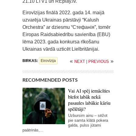
21.10 LTV1 un REplay.lv.
Eirovīzijas finālā 2022. gada 14. maijā
uzvarēja Ukrainas pārstāvji “Kalush
Orchestra” ar dziesmu “Стефанія”, tomēr
Eiropas Raidsabiedrību savienība (EBU)
lēma 2023. gada konkursa rīkošanu
Ukrainas vārdā uzticēt Lielbritānijai.
«
»
BIRKAS:
Eirovīzija
NEXT
|
PREVIOUS
RECOMMENDED POSTS
Vai AI spēj iemācīties
blefot labāk nekā
pasaules labākie kāršu
spēlētāji?
Uzbursim ainu – sēžot
pie samta klātā pokera
galda, pulss jūtami
paātrinās,...