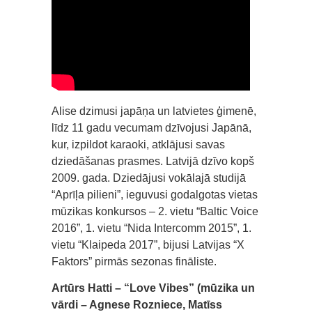
Alise dzimusi japāņa un latvietes ģimenē,
līdz 11 gadu vecumam dzīvojusi Japānā,
kur, izpildot karaoki, atklājusi savas
dziedāšanas prasmes. Latvijā dzīvo kopš
2009. gada. Dziedājusi vokālajā studijā
“Aprīļa pilieni”, ieguvusi godalgotas vietas
mūzikas konkursos – 2. vietu “Baltic Voice
2016”, 1. vietu “Nida Intercomm 2015”, 1.
vietu “Klaipeda 2017”, bijusi Latvijas “X
Faktors” pirmās sezonas fināliste.
Artūrs Hatti – “Love Vibes” (mūzika un
vārdi – Agnese Rozniece, Matīss