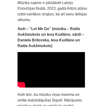
Mūziķa sapnis ir pārstāvēt Latviju
Eirovīzijas finālā. 2023. gadā Artūrs plāno
izdot vairākus singlus, kā arī savu debijas
albumu.
Avéi – “Let Me Go” (mūzika – Raitis
Aukšmuksts un Ieva Kudlāne, vārdi –
Daniela Brilovska, Ieva Kudlāne un
Raitis Aukšmuksts)
Avéi teic, ka mūziku viņai mamma un
omīte iedziedājušas šūpulī. Mācījusies
mūzikas skolā un vokālajā studijā