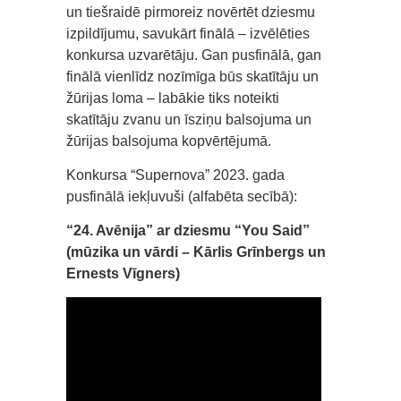
un tiešraidē pirmoreiz novērtēt dziesmu
izpildījumu, savukārt finālā – izvēlēties
konkursa uzvarētāju. Gan pusfinālā, gan
finālā vienlīdz nozīmīga būs skatītāju un
žūrijas loma – labākie tiks noteikti
skatītāju zvanu un īsziņu balsojuma un
žūrijas balsojuma kopvērtējumā.
Konkursa “Supernova” 2023. gada
pusfinālā iekļuvuši (alfabēta secībā):
“24. Avēnija” ar dziesmu “You Said”
(mūzika un vārdi – Kārlis Grīnbergs un
Ernests Vīgners)