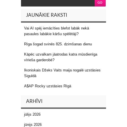
JAUNĀKIE RAKSTI
Vai AI spēj iemācīties blefot labāk nekā
pasaules labākie kāršu spēlētāji?
Rīga šogad svinēs 825. dzimšanas dienu
Kāpēc uzvalkam jāatrodas katra mūsdienīga
vīrieša garderobē?
Ikoniskais Džeks Vaits maija nogalē uzstāsies
Siguldā
A$AP Rocky uzstāsies Rīgā
ARHĪVI
jūlijs 2026
jūnijs 2026