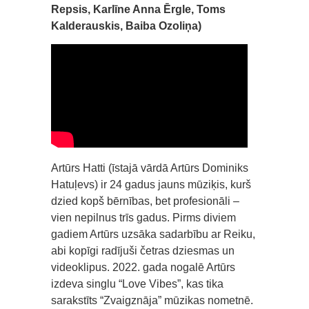
Repsis, Karlīne Anna Ērgle, Toms
Kalderauskis, Baiba Ozoliņa)
Artūrs Hatti (īstajā vārdā Artūrs Dominiks
Hatuļevs) ir 24 gadus jauns mūziķis, kurš
dzied kopš bērnības, bet profesionāli –
vien nepilnus trīs gadus. Pirms diviem
gadiem Artūrs uzsāka sadarbību ar Reiku,
abi kopīgi radījuši četras dziesmas un
videoklipus. 2022. gada nogalē Artūrs
izdeva singlu “Love Vibes”, kas tika
sarakstīts “Zvaigznāja” mūzikas nometnē.