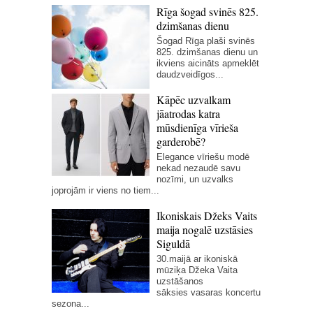
Rīga šogad svinēs 825.
dzimšanas dienu
Šogad Rīga plaši svinēs
825. dzimšanas dienu un
ikviens aicināts apmeklēt
daudzveidīgos...
Kāpēc uzvalkam
jāatrodas katra
mūsdienīga vīrieša
garderobē?
Elegance vīriešu modē
nekad nezaudē savu
nozīmi, un uzvalks
joprojām ir viens no tiem...
Ikoniskais Džeks Vaits
maija nogalē uzstāsies
Siguldā
30.maijā ar ikoniskā
mūziķa Džeka Vaita
uzstāšanos
sāksies vasaras koncertu
sezona...