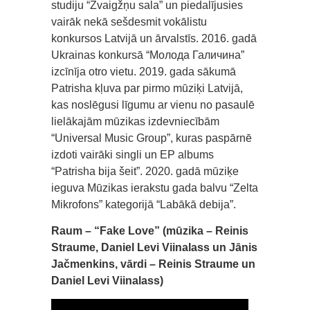
studiju “Zvaigžņu sala” un piedalījusies
vairāk nekā sešdesmit vokālistu
konkursos Latvijā un ārvalstīs. 2016. gadā
Ukrainas konkursā “Молода Галичина”
izcīnīja otro vietu. 2019. gada sākumā
Patrisha kļuva par pirmo mūziķi Latvijā,
kas noslēgusi līgumu ar vienu no pasaulē
lielākajām mūzikas izdevniecībām
“Universal Music Group”, kuras paspārnē
izdoti vairāki singli un EP albums
“Patrisha bija šeit”. 2020. gadā mūziķe
ieguva Mūzikas ierakstu gada balvu “Zelta
Mikrofons” kategorijā “Labākā debija”.
Raum – “Fake Love” (mūzika – Reinis
Straume, Daniel Levi Viinalass un Jānis
Jačmenkins, vārdi – Reinis Straume un
Daniel Levi Viinalass)