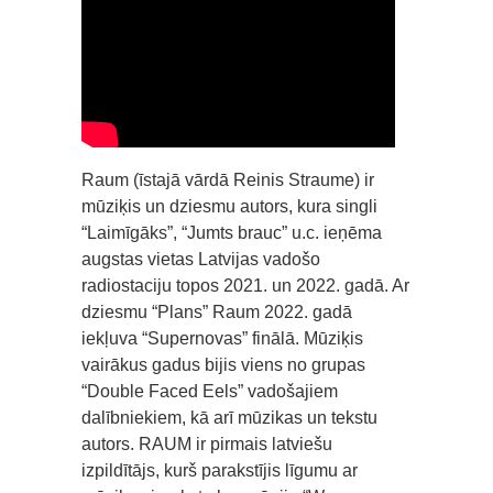
Raum (īstajā vārdā Reinis Straume) ir
mūziķis un dziesmu autors, kura singli
“Laimīgāks”, “Jumts brauc” u.c. ieņēma
augstas vietas Latvijas vadošo
radiostaciju topos 2021. un 2022. gadā. Ar
dziesmu “Plans” Raum 2022. gadā
iekļuva “Supernovas” finālā. Mūziķis
vairākus gadus bijis viens no grupas
“Double Faced Eels” vadošajiem
dalībniekiem, kā arī mūzikas un tekstu
autors. RAUM ir pirmais latviešu
izpildītājs, kurš parakstījis līgumu ar