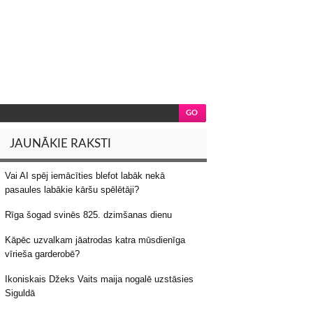
JAUNĀKIE RAKSTI
Vai AI spēj iemācīties blefot labāk nekā
pasaules labākie kāršu spēlētāji?
Rīga šogad svinēs 825. dzimšanas dienu
Kāpēc uzvalkam jāatrodas katra mūsdienīga
vīrieša garderobē?
Ikoniskais Džeks Vaits maija nogalē uzstāsies
Siguldā