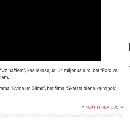
“Uz nažiem”, kas iekasējusi 14 miljonus eiro, bet “Ford vs.
niem.
rāma “Kvina un Slims”, bet filma “Skaista diena kaimiņos”,
«
»
NEXT
|
PREVIOUS