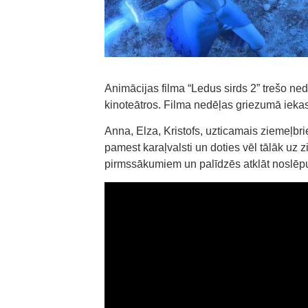
Animācijas filma “Ledus sirds 2” trešo ne
kinoteātros. Filma nedēļas griezumā ieka
Anna, Elza, Kristofs, uzticamais ziemeļbri
pamest karaļvalsti un doties vēl tālāk uz
pirmssākumiem un palīdzēs atklāt noslēpumu