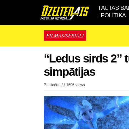
TAUTAS BA
POLITIKA
FILMAS/SERIĀLI
“Ledus sirds 2” t
simpātijas
Publicēts: / /
1696 views