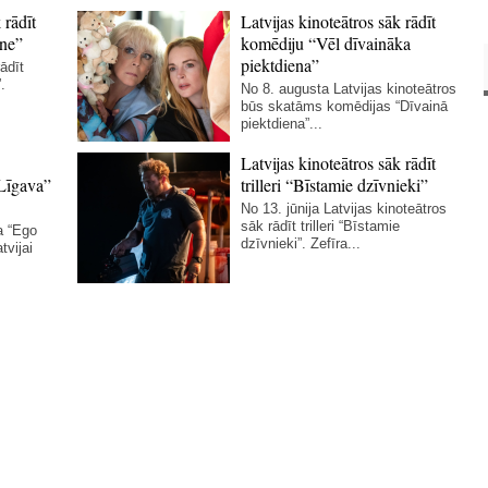
 rādīt
Latvijas kinoteātros sāk rādīt
ne”
komēdiju “Vēl dīvaināka
piektdiena”
ādīt
.
No 8. augusta Latvijas kinoteātros
būs skatāms komēdijas “Dīvainā
piektdiena”...
Latvijas kinoteātros sāk rādīt
Līgava”
trilleri “Bīstamie dzīvnieki”
No 13. jūnija Latvijas kinoteātros
sāk rādīt trilleri “Bīstamie
a “Ego
dzīvnieki”. Zefīra...
tvijai