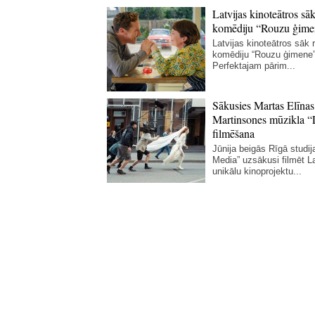
Latvijas kinoteātros sāk
komēdiju “Rouzu ģime
Latvijas kinoteātros sāk r
komēdiju “Rouzu ģimene”
Perfektajam pārim...
Sākusies Martas Elīnas
Martinsones mūzikla “
filmēšana
Jūnija beigās Rīgā studij
Media” uzsākusi filmēt La
unikālu kinoprojektu...