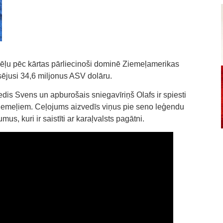
dēļu pēc kārtas pārliecinoši dominē Ziemeļamerikas
sējusi 34,6 miljonus ASV dolāru.
edis Svens un apburošais sniegavīriņš Olafs ir spiesti
 ziemeļiem. Ceļojums aizvedīs viņus pie seno leģendu
s, kuri ir saistīti ar karaļvalsts pagātni.