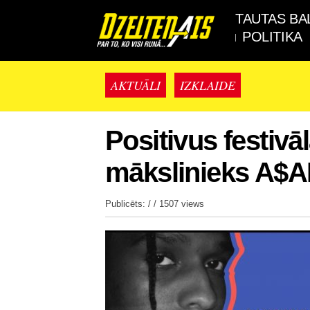
TAUTAS BA
POLITIKA
AKTUĀLI
IZKLAIDE
Positivus festivā
mākslinieks A$
Publicēts: / /
1507 views