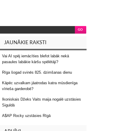
JAUNĀKIE RAKSTI
Vai AI spēj iemācīties blefot labāk nekā
pasaules labākie kāršu spēlētāji?
Rīga šogad svinēs 825. dzimšanas dienu
Kāpēc uzvalkam jāatrodas katra mūsdienīga
vīrieša garderobē?
Ikoniskais Džeks Vaits maija nogalē uzstāsies
Siguldā
A$AP Rocky uzstāsies Rīgā