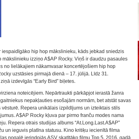
ar iespaidīgāko hip hop mākslinieku, kāds jebkad sniedzis
no mākslinieku izziņo A$AP Rocky. Viņš ir daudzu pasaules
ens no lielākajiem nākamvasar koncertējošiem hip hop
cky uzstāsies pirmajā dienā – 17. jūlijā. Līdz 31.
iņā izdevīgās “Early Bird” biļetes.
rziena noteicējiem. Nepārtraukti pārkāpjot ierastā žanra
zgaitniekus nepakļauties esošajām normām, bet atstāt savas
sturē. Repera unikālais izpildījums un izteiktais stils
vojumus. A$AP Rocky kļuva par pirmo franču modes nama
ju. Repera otrais studijas albums “At.Long.Last.A$AP”
u un ieguvis platīna statusu. Kino kritiķu iecienītā filma
ļas nogalē ierindojās ASV skatītāko filmu Top 5. 2016. gadā