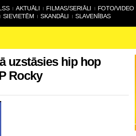
LSS
AKTUĀLI
FILMAS/SERIĀLI
FOTO/VIDEO
SIEVIETĒM
SKANDĀLI
SLAVENĪBAS
lā uzstāsies hip hop
AP Rocky