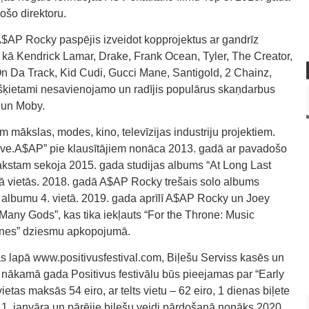
šo direktoru.
A$AP Rocky paspējis izveidot kopprojektus ar gandrīz
 kā Kendrick Lamar, Drake, Frank Ocean, Tyler, The Creator,
 Da Track, Kid Cudi, Gucci Mane, Santigold, 2 Chainz,
t šķietami nesavienojamo un radījis populārus skaņdarbus
 un Moby.
m mākslas, modes, kino, televīzijas industriju projektiem.
.Live.A$AP” pie klausītājiem nonāca 2013. gadā ar pavadošo
rakstam sekoja 2015. gada studijas albums “At Long Last
ā vietās. 2018. gadā A$AP Rocky trešais solo albums
0” albumu 4. vietā. 2019. gada aprīlī A$AP Rocky un Joey
Many Gods”, kas tika iekļauts “For the Throne: Music
ones” dziesmu apkopojumā.
jas lapā www.positivusfestival.com, Biļešu Serviss kasēs un
uz nākamā gada Positivus festivālu būs pieejamas par “Early
vietas maksās 54 eiro, ar telts vietu – 62 eiro, 1 dienas biļete
 1. janvāra un pārējie biļešu veidi pārdošanā nonāks 2020.