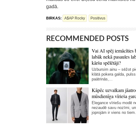
gadā.
BIRKAS:
A$AP Rocky
Positivus
RECOMMENDED POSTS
Vai AI spēj iemācīties 
labāk nekā pasaules la
kāršu spēlētāji?
Uzbursim ainu – sēžot p
klātā pokera galda, pulss
paātrinās,...
Kāpēc uzvalkam jāatro
mūsdienīga vīrieša gar
Elegance vīriešu modē 
nezaudē savu nozīmi, un
joprojām ir viens no tiem.