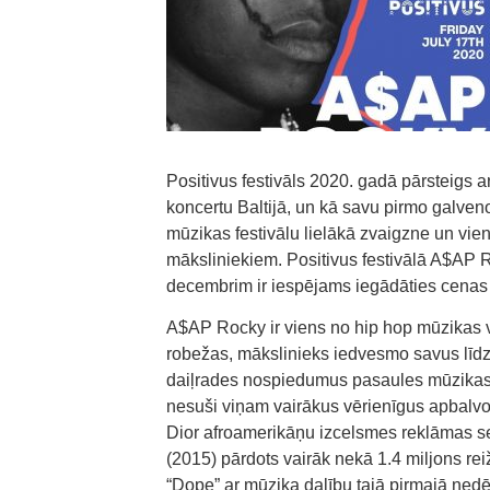
Positivus festivāls 2020. gadā pārsteigs 
koncertu Baltijā, un kā savu pirmo galve
mūzikas festivālu lielākā zvaigzne un vi
māksliniekiem. Positivus festivālā A$AP Ro
decembrim ir iespējams iegādāties cenas z
A$AP Rocky ir viens no hip hop mūzikas vi
robežas, mākslinieks iedvesmo savus līd
daiļrades nospiedumus pasaules mūzikas vē
nesuši viņam vairākus vērienīgus apbal
Dior afroamerikāņu izcelsmes reklāmas se
(2015) pārdots vairāk nekā 1.4 miljons reiž
“Dope” ar mūziķa dalību tajā pirmajā nedē