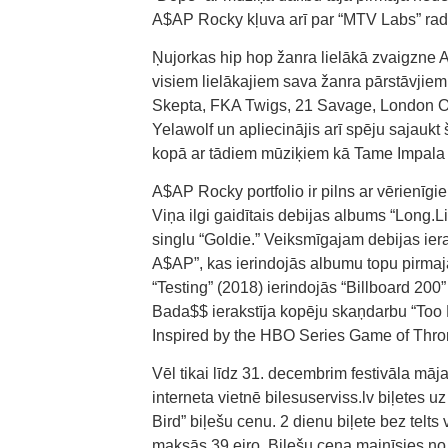
A$AP Rocky kļuva arī par “MTV Labs” rado
Ņujorkas hip hop žanra lielākā zvaigzne 
visiem lielākajiem sava žanra pārstāvjiem
Skepta, FKA Twigs, 21 Savage, London On
Yelawolf un apliecinājis arī spēju sajauk
kopā ar tādiem mūziķiem kā Tame Impala
A$AP Rocky portfolio ir pilns ar vērienīgie
Viņa ilgi gaidītais debijas albums “Long
singlu “Goldie.” Veiksmīgajam debijas ie
A$AP”, kas ierindojās albumu topu pirmaj
“Testing” (2018) ierindojās “Billboard 20
Bada$$ ierakstīja kopēju skaņdarbu “Too 
Inspired by the HBO Series Game of Thr
Vēl tikai līdz 31. decembrim festivāla mā
interneta vietnē bilesuserviss.lv biļetes 
Bird” biļešu cenu. 2 dienu biļete bez telts 
maksās 39 eiro. Biļešu cena mainīsies no