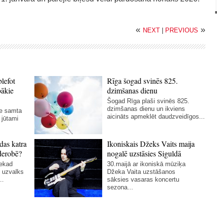
«
»
NEXT
|
PREVIOUS
blefot
Rīga šogad svinēs 825.
bākie
dzimšanas dienu
Šogad Rīga plaši svinēs 825.
dzimšanas dienu un ikviens
ie samta
aicināts apmeklēt daudzveidīgos...
 jūtami
das katra
Ikoniskais Džeks Vaits maija
derobē?
nogalē uzstāsies Siguldā
nekad
30.maijā ar ikoniskā mūziķa
 uzvalks
Džeka Vaita uzstāšanos
..
sāksies vasaras koncertu
sezona...