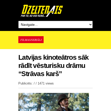
FILMAS/SERIĀLI
Latvijas kinoteātros sāk
rādīt vēsturisku drāmu
“Strāvas karš”
Publicēts: / /
1471 views