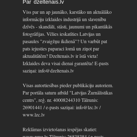
Par dzeltenais.lv
Viss par un ap jaunāko, karstāko un aktuālāko
informāciju izklaides industrijā un slavenību
dzīvēs - skandāli, stāsti, jaunumi un pikantākās
fotogrāfijas. Vēlies ieskatīties Latvijas un
pasaules "zvaigžņu ikdienā"? Un varbūt pat
pats iejusties paparaci lomā un ziņot par
aktualitātēm? Dzeltenais.lv ir īstā vieta!
Izklaides deva visai dienai garantēta! E-pasts
saziņai: info@dzeltenais.lv
Visas autortiesības pieder publikāciju autoriem.
Par portāla saturu atbild "Latvijas Žurnālistikas
centrs", reģ. nr. 40008244310 Tālrunis:
26901441 / e-pasts saziņai: info@lzc.lv /
www.lzc.lv
Reklāmas izvietošanas iespējas skatiet:
www.nmg.lv Tālrunis: 26838384 / e-pasts