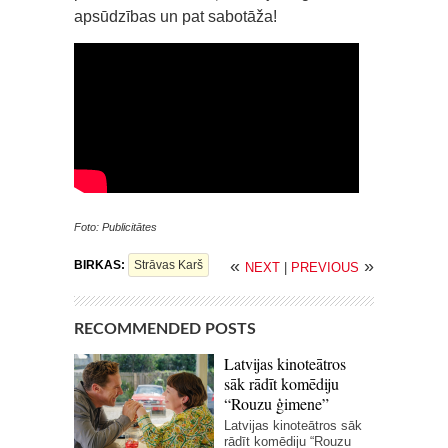
apsūdzības un pat sabotāža!
Foto: Publicitātes
«
»
BIRKAS:
Strāvas Karš
NEXT
|
PREVIOUS
RECOMMENDED POSTS
Latvijas kinoteātros
sāk rādīt komēdiju
“Rouzu ģimene”
Latvijas kinoteātros sāk
rādīt komēdiju “Rouzu