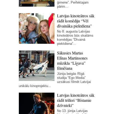
ģimene”. Perfektajam
pārim...
Latvijas kinoteātros sāk
rādīt komēdiju “Vēl
dīvaināka piektdiena”
No 8. augusta Latvijas
kinoteātros būs skatāms
komēdijas “Dīvainā
piektdiena”...
Sākusies Martas
Elīnas Martinsones
mūzikla “Līgava”
filmēšana
Jūnija beigās Rīgā
studija “Ego Media”
uzsākusi filmēt Latvijai
unikālu kinoprojektu...
Latvijas kinoteātros sāk
rādīt trilleri “Bīstamie
dzīvnieki”
No 13. jūnija Latvijas