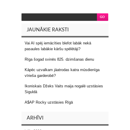
JAUNĀKIE RAKSTI
Vai AI spēj iemācīties blefot labāk nekā
pasaules labākie kāršu spēlētāji?
Rīga šogad svinēs 825. dzimšanas dienu
Kāpēc uzvalkam jāatrodas katra mūsdienīga
vīrieša garderobē?
Ikoniskais Džeks Vaits maija nogalē uzstāsies
Siguldā
A$AP Rocky uzstāsies Rīgā
ARHĪVI