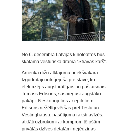
No 6. decembra Latvijas kinoteātros būs
skatāma vēsturiska drāma “Stravas karš”.
Amerika dižu atklājumu priekšvakarā.
Izgudrotāju intriģējošā pretstāve, ko
elektrizējis augstprātīgais un paštaisnais
Tomass Edisons, sasniegusi augstāko
pakāpi. Neskopojoties ar epitetiem,
Edisons nežēlīgi vēršas pret Teslu un
Vestinghausu: pasūtījuma raksti avīzēs,
atklāti uzbrukumi ar kompromitējošām
privātās dzīves detaļām, nejēdzīgas