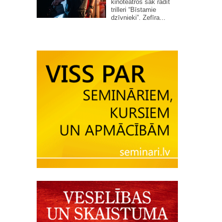
kinoteātros sāk rādīt
trilleri “Bīstamie
dzīvnieki”. Zefīra...