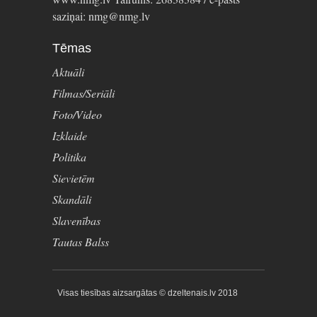
saziņai: nmg@nmg.lv
Tēmas
Aktuāli
Filmas/Seriāli
Foto/Video
Izklaide
Politika
Sievietēm
Skandāli
Slavenības
Tautas Balss
Visas tiesības aizsargātas © dzeltenais.lv 2018