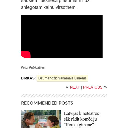
sausiem tuksneša plašumiem līdz
sniegotām kalnu virsotnēm.
Foto: Publicitātes
BIRKAS:
Džumandži: Nākamais Līmenis
«
»
NEXT
|
PREVIOUS
RECOMMENDED POSTS
Latvijas kinoteātros
sāk rādīt komēdiju
“Rouzu ģimene”