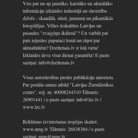
Viss par un ap jaunāko, karstāko un aktuālāko
informāciju izklaides industrijā un slavenību
dzīvēs - skandāli, stāsti, jaunumi un pikantākās
fotogrāfijas. Vēlies ieskatīties Latvijas un
pasaules "zvaigžņu ikdienā"? Un varbūt pat
pats iejusties paparaci lomā un ziņot par
aktualitātēm? Dzeltenais.lv ir īstā vieta!
Izklaides deva visai dienai garantēta! E-pasts
saziņai: info@dzeltenais.lv
Visas autortiesības pieder publikāciju autoriem.
Par portāla saturu atbild "Latvijas Žurnālistikas
centrs", reģ. nr. 40008244310 Tālrunis:
26901441 / e-pasts saziņai: info@lzc.lv /
www.lzc.lv
Reklāmas izvietošanas iespējas skatiet:
www.nmg.lv Tālrunis: 26838384 / e-pasts
saziņai: nmg@nmg.lv