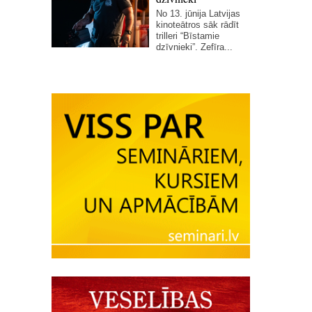
No 13. jūnija Latvijas
kinoteātros sāk rādīt
trilleri “Bīstamie
dzīvnieki”. Zefīra...