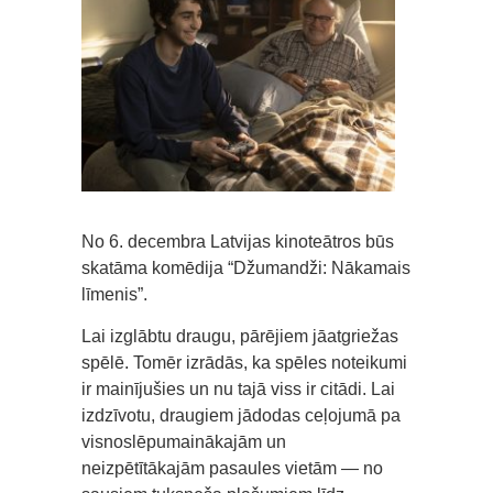
No 6. decembra Latvijas kinoteātros būs
skatāma komēdija “Džumandži: Nākamais
līmenis”.
Lai izglābtu draugu, pārējiem jāatgriežas
spēlē. Tomēr izrādās, ka spēles noteikumi
ir mainījušies un nu tajā viss ir citādi. Lai
izdzīvotu, draugiem jādodas ceļojumā pa
visnoslēpumainākajām un
neizpētītākajām pasaules vietām — no