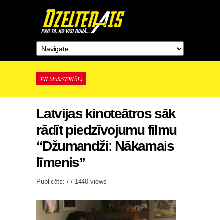
FILMAS/SERIĀLI
Latvijas kinoteātros sāk
rādīt piedzīvojumu filmu
“Džumandži: Nākamais
līmenis”
Publicēts: / /
1440 views