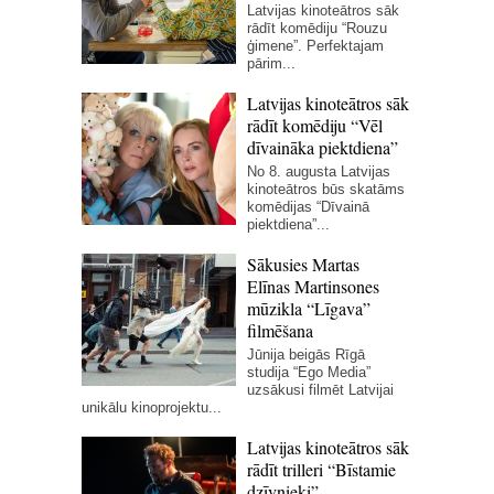
Latvijas kinoteātros sāk
rādīt komēdiju “Rouzu
ģimene”. Perfektajam
pārim...
Latvijas kinoteātros sāk
rādīt komēdiju “Vēl
dīvaināka piektdiena”
No 8. augusta Latvijas
kinoteātros būs skatāms
komēdijas “Dīvainā
piektdiena”...
Sākusies Martas
Elīnas Martinsones
mūzikla “Līgava”
filmēšana
Jūnija beigās Rīgā
studija “Ego Media”
uzsākusi filmēt Latvijai
unikālu kinoprojektu...
Latvijas kinoteātros sāk
rādīt trilleri “Bīstamie
dzīvnieki”