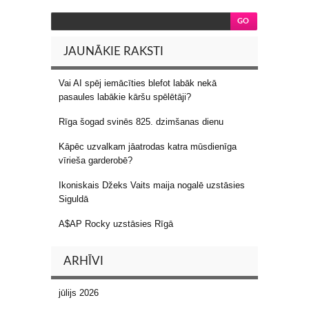
JAUNĀKIE RAKSTI
Vai AI spēj iemācīties blefot labāk nekā
pasaules labākie kāršu spēlētāji?
Rīga šogad svinēs 825. dzimšanas dienu
Kāpēc uzvalkam jāatrodas katra mūsdienīga
vīrieša garderobē?
Ikoniskais Džeks Vaits maija nogalē uzstāsies
Siguldā
A$AP Rocky uzstāsies Rīgā
ARHĪVI
jūlijs 2026