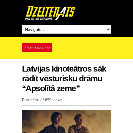
FILMAS/SERIĀLI
Latvijas kinoteātros sāk
rādīt vēsturisku drāmu
“Apsolītā zeme”
Publicēts: / /
650 views