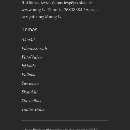
Reklāmas izvietošanas iespējas skatiet:
www.nmg.lv Tālrunis: 26838384 / e-pasts
saziņai: nmg@nmg.lv
Tēmas
Aktuāli
Filmas/Seriāli
Foto/Video
Izklaide
Politika
Sievietēm
Skandāli
Slavenības
Tautas Balss
Visas tiesības aizsargātas © dzeltenais.lv 2018