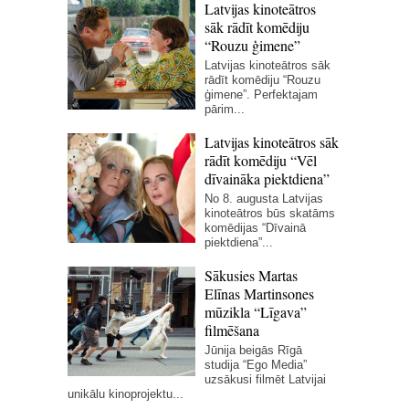
Latvijas kinoteātros
sāk rādīt komēdiju
“Rouzu ģimene”
Latvijas kinoteātros sāk
rādīt komēdiju “Rouzu
ģimene”. Perfektajam
pārim...
Latvijas kinoteātros sāk
rādīt komēdiju “Vēl
dīvaināka piektdiena”
No 8. augusta Latvijas
kinoteātros būs skatāms
komēdijas “Dīvainā
piektdiena”...
Sākusies Martas
Elīnas Martinsones
mūzikla “Līgava”
filmēšana
Jūnija beigās Rīgā
studija “Ego Media”
uzsākusi filmēt Latvijai
unikālu kinoprojektu...