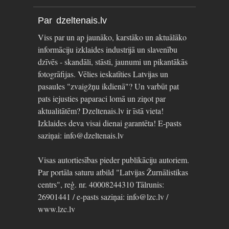
Par dzeltenais.lv
Viss par un ap jaunāko, karstāko un aktuālāko
informāciju izklaides industrijā un slavenību
dzīvēs - skandāli, stāsti, jaunumi un pikantākās
fotogrāfijas. Vēlies ieskatīties Latvijas un
pasaules "zvaigžņu ikdienā"? Un varbūt pat
pats iejusties paparaci lomā un ziņot par
aktualitātēm? Dzeltenais.lv ir īstā vieta!
Izklaides deva visai dienai garantēta! E-pasts
saziņai: info@dzeltenais.lv
Visas autortiesības pieder publikāciju autoriem.
Par portāla saturu atbild "Latvijas Žurnālistikas
centrs", reģ. nr. 40008244310 Tālrunis:
26901441 / e-pasts saziņai: info@lzc.lv /
www.lzc.lv