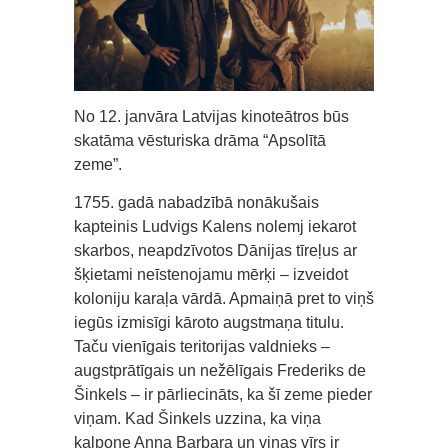
No 12. janvāra Latvijas kinoteātros būs
skatāma vēsturiska drāma “Apsolītā
zeme”.
1755. gadā nabadzībā nonākušais
kapteinis Ludvigs Kalens nolemj iekarot
skarbos, neapdzīvotos Dānijas tīreļus ar
šķietami neīstenojamu mērķi – izveidot
koloniju karaļa vārdā. Apmaiņā pret to viņš
iegūs izmisīgi kāroto augstmaņa titulu.
Taču vienīgais teritorijas valdnieks –
augstprātīgais un nežēlīgais Frederiks de
Šinkels – ir pārliecināts, ka šī zeme pieder
viņam. Kad Šinkels uzzina, ka viņa
kalpone Anna Barbara un viņas vīrs ir