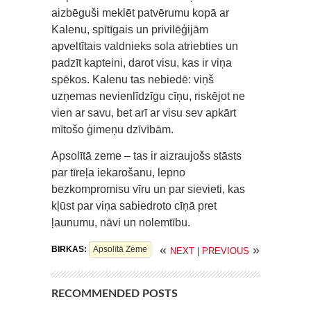
aizbēguši meklēt patvērumu kopā ar
Kalenu, spītīgais un privilēģijām
apveltītais valdnieks sola atriebties un
padzīt kapteini, darot visu, kas ir viņa
spēkos. Kalenu tas nebiedē: viņš
uzņemas nevienlīdzīgu cīņu, riskējot ne
vien ar savu, bet arī ar visu sev apkārt
mītošo ģimeņu dzīvībām.
Apsolītā zeme – tas ir aizraujošs stāsts
par tīreļa iekarošanu, lepno
bezkompromisu vīru un par sievieti, kas
kļūst par viņa sabiedroto cīņā pret
ļaunumu, nāvi un nolemtību.
«
»
BIRKAS:
Apsolītā Zeme
NEXT
|
PREVIOUS
RECOMMENDED POSTS