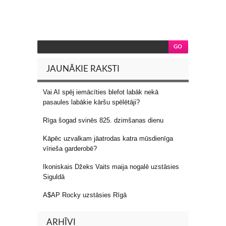
JAUNĀKIE RAKSTI
Vai AI spēj iemācīties blefot labāk nekā
pasaules labākie kāršu spēlētāji?
Rīga šogad svinēs 825. dzimšanas dienu
Kāpēc uzvalkam jāatrodas katra mūsdienīga
vīrieša garderobē?
Ikoniskais Džeks Vaits maija nogalē uzstāsies
Siguldā
A$AP Rocky uzstāsies Rīgā
ARHĪVI